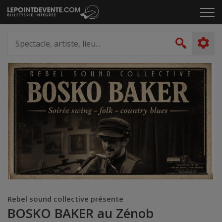
Passer
Cliq
au
pou
contenu
ouvr
Spectacle,
le
artiste,
Recher
men
lieu...
Rebel sound collective présente
BOSKO BAKER au Zénob