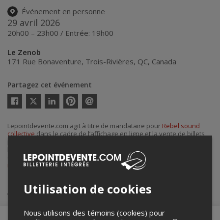
Événement en personne
29 avril 2026
20h00 – 23h00 / Entrée: 19h00
Le Zenob
171 Rue Bonaventure
,
Trois-Rivières
,
QC
,
Canada
Partagez cet événement
Twitter
Facebook
Linkedin
Pinterest
Envoyer
par
courriel
Lepointdevente.com agit à titre de mandataire pour
Rebel sound
collective
dans le cadre de l’affichage en ligne et la vente de billets
pour ses événements.
Pour plus d’information à propos de cet événement, veuillez
contacter l’organisateur de l’événement,
Rebel sound collective
, à
rebelsoundcollective@gmail.com
.
Utilisation de cookies
Achat de billets
Nous utilisons des témoins (cookies) pour