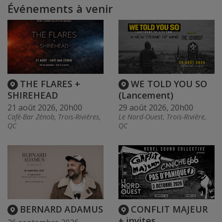
Événements à venir
THE FLARES +
WE TOLD YOU SO
SHIREHEAD
(Lancement)
21 août 2026, 20h00
29 août 2026, 20h00
Café-Bar Zénob, Trois-Rivières,
Le Nord-Ouest, Trois-Rivière,
QC
QC
BERNARD ADAMUS
CONFLIT MAJEUR
+ invites