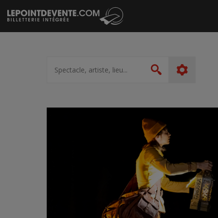
Passer
au
contenu
Spectacle,
artiste,
Rechercher
lieu...