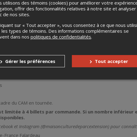
 utilisons des témoins (cookies) pour améliorer votre expérienc
 Verheagen et Isabelle Payant
gation, offrir des fonctionnalités relatives à notre site et analyser
ic de nos sites.
ostumes : Isabelle Payant
liquant sur « Tout accepter », vous consentez à ce que nous utilis
Longchamp
 les types de témoins. Des informations complémentaires se
ts du département de musique du Collège Lionel-Groulx – composi
uvent dans nos
politiques de confidentialités
.
et Adam Plante
icard ou Chloe Deriaz
llectif de la colline, en co-diffusion avec le Théâtre des Petites 
Gérer les préférences
Tout accepter
u Collège Lionel-Groulx, de la Ville de Blainville et du Petit Théâ
s
cadre du CAM en tournée.
t limitée à 4 billets par commande. Si un nombre inférieur est
disponibles.
cebook et Instagram (@maisonculturedeparcextension) pour connaît
ie-France Falardeau