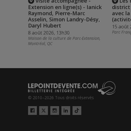
Visite accompagnée -
Les 
Extension en ligne(s) - Ianick
distric
Raymond, Pierre-Marc
avec l
Asselin, Simon Landry-Désy,
(activit
Daryl Hubert
15 août 
Parc Franç
8 août 2026, 13h30
Maison de la culture de Parc-Extension,
Montréal, QC
© 2010–2026 Tous droits réservés
Twitter
Tiktok
Facebook
Instagram
LinkedIn