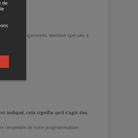
e de
 le
ions
tion et arrangements. Mention spéciale à
Âmes
tre du Nord
 indiqué, cela signifie qu’il s’agit des
re l'ensemble de notre programmation.