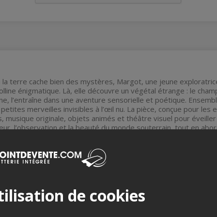
a terre cache bien des mystères, Margot, une jeune exploratrice
olline énigmatique. Là, elle découvre un végétal étrange : le champ
ine, l’entraîne dans une aventure sensorielle et poétique. Ensemble
 petites merveilles invisibles à l’œil nu. La pièce, conçue pour les
 musique originale, objets animés et théâtre visuel pour éveiller l
nteur, l’observation et la beauté du monde souterrain, tout en ab
 découverte. Une expérience douce et immersive, à hauteur d’enf
TION:
mise en scène : Isabelle Payant, en co-création avec les interprè
ilisation de cookies
ternance):
lie Gauvreau, Kym Gosselin, Héloïse Lalumière, Félix Poirier, Ca
n, Amélie Tremblay