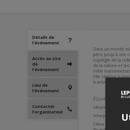
Détails de
l'événement
Dans un monde où l
père jusqu’à une c
Accès au site
espiègle de la coll
de
de la nature et les
l'événement
mêle marionnettes,
Elle célèbre la le
transmission et la
Lieu de
l'événement
ÉQUIPE DE CRÉA
Contacter
Idéation texte et 
l'organisateur
Ut
Interprètes (en al
Chloe Deriaz, Char
Ricard, Lou Ségui