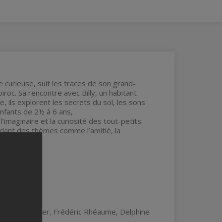
 curieuse, suit les traces de son grand-
iroc. Sa rencontre avec Billy, un habitant
, ils explorent les secrets du sol, les sons
 enfants de 2½ à 6 ans,
’imaginaire et la curiosité des tout-petits.
ordant des thèmes comme l’amitié, la
ant.
tes-étudiants
mille Provencher, Frédéric Rhéaume, Delphine