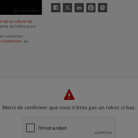
Twitter
Facebook
Linkedin
Pinterest
Envoyer
par
n de la culture de
courriel
vente de billets pour
ez contacter
rc-Extension
, au
Merci de confirmer que vous n'êtes pas un robot ci-bas.