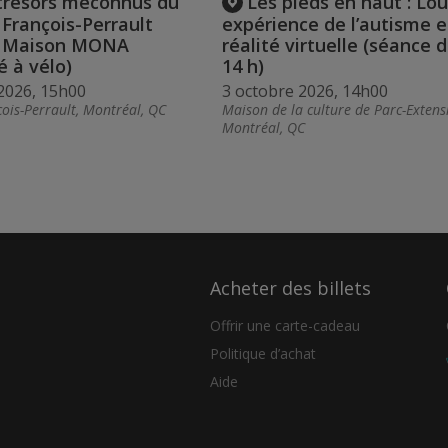
trésors méconnus du
Les pieds en haut : Lou
t François-Perrault
expérience de l’autisme 
a Maison MONA
réalité virtuelle (séance 
é à vélo)
14 h)
2026, 15h00
3 octobre 2026, 14h00
ois-Perrault, Montréal, QC
Maison de la culture de Parc-Extens
Montréal, QC
Acheter des billets
Offrir une carte-cadeau
Politique d’achat
Aide