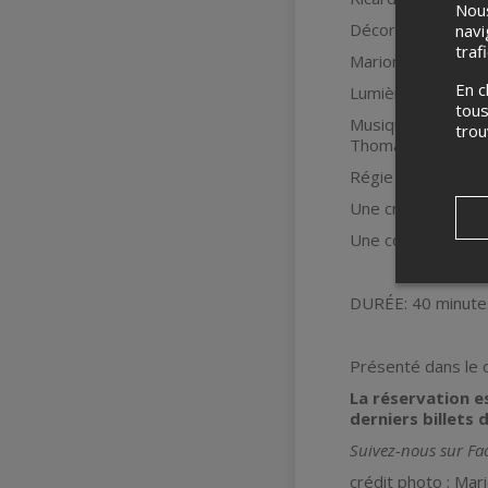
Nous
Décor: Clémentine
navi
traf
Marionnettes et c
En c
Lumière : Nancy 
tous
Musique : étudian
tro
Thomas Tremblay 
Régie : Delphine R
Une création du Co
Une coproduction d
DURÉE: 40 minute
Présenté dans le 
La réservation es
derniers billets 
Suivez-nous sur Fa
crédit photo : Mar