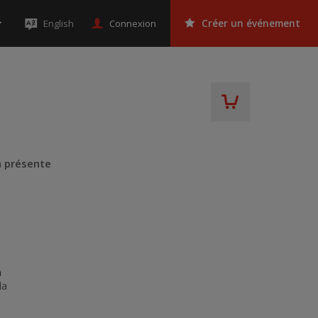
Connexion
English
Créer un événement
n présente
n
da