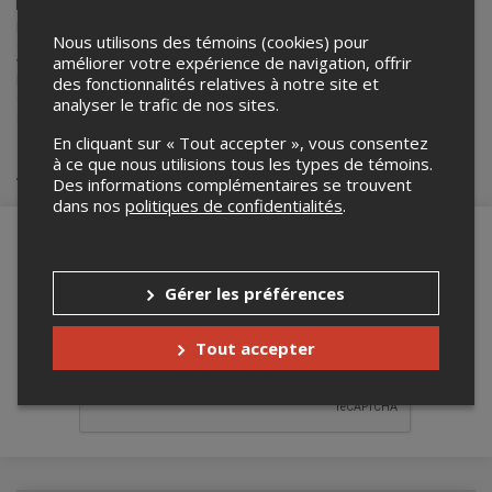
Facebook
Linkedin
Envoyer
Lepointdevente.com agit à titre de mandataire pour
Regart, centre
par
Nous utilisons des témoins (cookies) pour
d'artistes en art actuel
dans le cadre de l’affichage en ligne et la
courriel
vente de billets pour ses événements.
améliorer votre expérience de navigation, offrir
Pour plus d’information à propos de cet événement, veuillez
des fonctionnalités relatives à notre site et
contacter l’organisateur de l’événement,
Regart, centre d'artistes en
analyser le trafic de nos sites.
art actuel
, à
communications@centreregart.com
.
En cliquant sur « Tout accepter », vous consentez
à ce que nous utilisions tous les types de témoins.
Achat de billets
Des informations complémentaires se trouvent
dans nos
politiques de confidentialités
.
Gérer les préférences
Merci de confirmer que vous n'êtes pas un
robot ci-bas.
Tout accepter