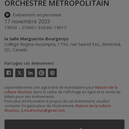
ORCHESTRE MÉTROPOLITAIN
Événement en personne
17 novembre 2023
19h30 – 21h00 / Entrée: 19h15
la Salle Marguerite-Bourgeoys
Collège Regina-Assumpta, 1750, rue Sauriol Est,
,
Montréal
,
QC
,
Canada
Partagez cet événement
Twitter
Facebook
Linkedin
Pinterest
Envoyer
par
courriel
Lepointdevente.com agit à titre de mandataire pour
Maison de la
culture Ahuntsic
dans le cadre de l’affichage en ligne et la vente de
billets pour ses événements.
Pour plus d’information à propos de cet événement, veuillez
contacter l’organisateur de l’événement,
Maison de la culture
Ahuntsic
, à
mcahuntsic@gmail.com
.
Achat de billets