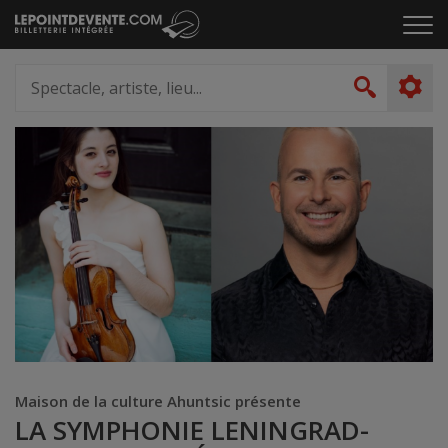
Passer
Cliq
au
pou
contenu
ouvr
Spectacle,
le
artiste,
Recher
men
lieu...
Maison de la culture Ahuntsic présente
LA SYMPHONIE LENINGRAD-