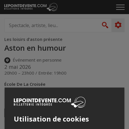
Passer
Cliq
au
pou
contenu
ouvr
Spectacle,
le
artiste,
Recher
men
lieu...
Les loisirs d’aston présente
Aston en humour
Événement en personne
2 mai 2026
20h00 – 23h00 / Entrée: 19h00
École De La Croisée
200 Rue Lemire
,
Aston jonction
,
QC
,
Canada
Partagez cet événement
Twitter
Utilisation de cookies
Facebook
Linkedin
Envoyer
Lepointdevente.com agit à titre de mandataire pour
Rene St-pierre
par
dans le cadre de l’affichage en ligne et la vente de billets pour ses
courriel