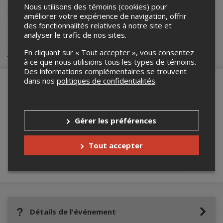
événements.
Nous utilisons des témoins (cookies) pour
Pour plus d’information à propos de cet événement, veuillez
améliorer votre expérience de navigation, offrir
contacter l’organisateur de l’événement,
Rene St-pierre
, à
des fonctionnalités relatives à notre site et
atc350x6@hotmail.com
.
analyser le trafic de nos sites.
Achat de billets
En cliquant sur « Tout accepter », vous consentez
à ce que nous utilisions tous les types de témoins.
Des informations complémentaires se trouvent
dans nos
politiques de confidentialités
.
Merci de confirmer que vous n'êtes pas un
robot ci-bas.
Gérer les préférences
Tout accepter
Détails de l'événement