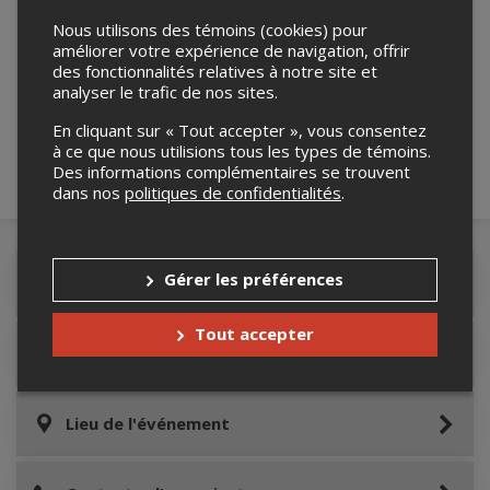
Nous utilisons des témoins (cookies) pour
améliorer votre expérience de navigation, offrir
Merci de confirmer que vous n'êtes pas un
des fonctionnalités relatives à notre site et
robot ci-bas.
analyser le trafic de nos sites.
En cliquant sur « Tout accepter », vous consentez
à ce que nous utilisions tous les types de témoins.
Des informations complémentaires se trouvent
dans nos
politiques de confidentialités
.
Gérer les préférences
Détails de l'événement
Tout accepter
Informations relatives au stationnement
Lieu de l'événement