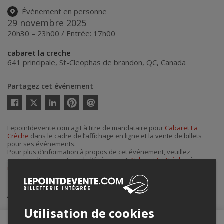
Événement en personne
29 novembre 2025
20h30 – 23h00 / Entrée: 17h00
cabaret la creche
641 principale
,
St-Cleophas de brandon
,
QC
,
Canada
Partagez cet événement
Twitter
Facebook
Linkedin
Pinterest
Envoyer
par
courriel
Lepointdevente.com agit à titre de mandataire pour
Cabaret La
Crèche
dans le cadre de l’affichage en ligne et la vente de billets
pour ses événements.
Pour plus d’information à propos de cet événement, veuillez
contacter l’organisateur de l’événement,
Cabaret La Crèche
, à
info@cabaretlacreche.com
.
Achat de billets
Utilisation de cookies