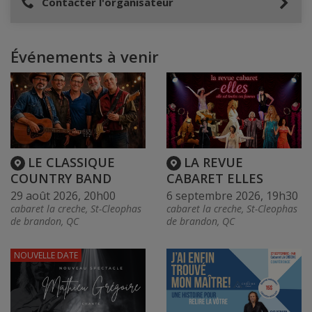
Contacter l'organisateur
Événements à venir
LE CLASSIQUE
LA REVUE
COUNTRY BAND
CABARET ELLES
29 août 2026, 20h00
6 septembre 2026, 19h30
cabaret la creche, St-Cleophas
cabaret la creche, St-Cleophas
de brandon, QC
de brandon, QC
NOUVELLE DATE