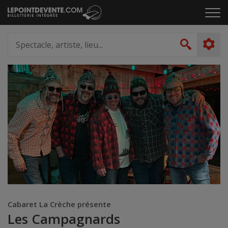
Passer
Cliq
au
pou
contenu
ouvr
Spectacle,
le
artiste,
Recher
men
lieu...
Cabaret La Crèche présente
Les Campagnards