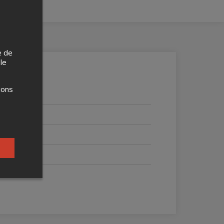
e de
 le
ions