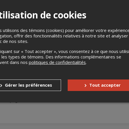
ilisation de cookies
 utilisons des témoins (cookies) pour améliorer votre expérienc
gation, offrir des fonctionnalités relatives à notre site et analyser
ic de nos sites.
e St-Cleophas-De Brandon J0K2A0
liquant sur « Tout accepter », vous consentez à ce que nous utilis
 les types de témoins. Des informations complémentaires se
uvent dans nos
politiques de confidentialités
.
s
Aucun remboursement
Jusqu'à 30 jours avant l'événement
Gérer les préférences
Tout accepter
nnes à mobilité réduite
Oui
accompagnateur
Non