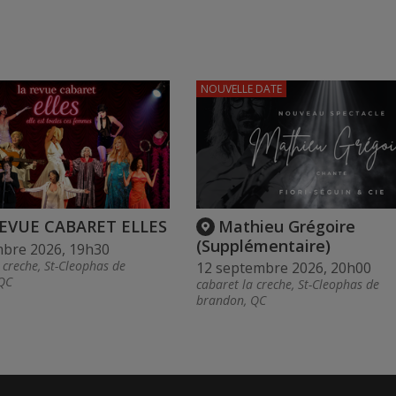
NOUVELLE DATE
REVUE CABARET ELLES
Mathieu Grégoire
(Supplémentaire)
mbre 2026, 19h30
 creche, St-Cleophas de
12 septembre 2026, 20h00
QC
cabaret la creche, St-Cleophas de
brandon, QC