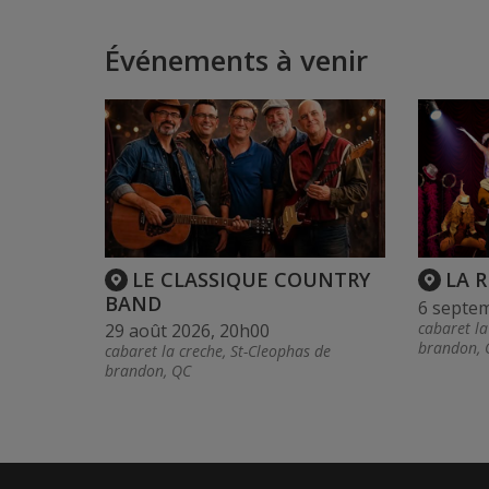
Événements à venir
LE CLASSIQUE COUNTRY
LA 
BAND
6 septe
cabaret la
29 août 2026, 20h00
brandon, 
cabaret la creche, St-Cleophas de
brandon, QC