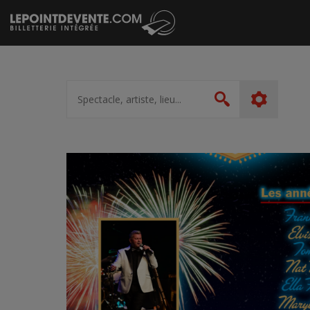
Passer
au
contenu
Spectacle,
artiste,
Rechercher
lieu...