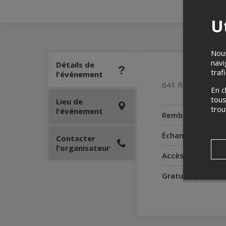
Ut
Nous
navi
Détails de
traf
l'événement
641 Rue Principal
En c
tous
Lieu de
tro
l'événement
Remboursement
Échanges
Contacter
l'organisateur
Accès pour perso
Gratuité pour l'