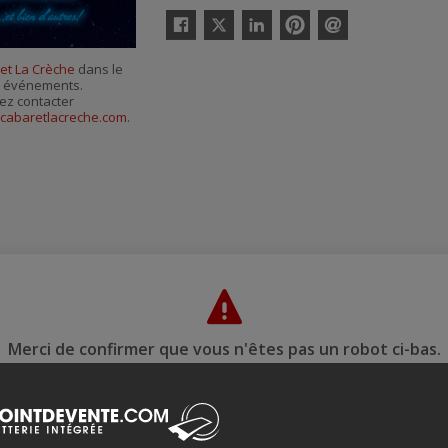
Twitter
Facebook
Linkedin
Pinterest
Envoyer
par
et La Crèche
dans le
courriel
es événements.
ez contacter
cabaretlacreche.com
.
Merci de confirmer que vous n'êtes pas un robot ci-bas.