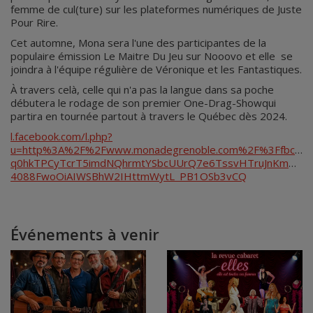
femme de cul(ture) sur les plateformes numériques de Juste
Pour Rire.
Cet automne, Mona sera l'une des participantes de la
populaire émission Le Maitre Du Jeu sur Nooovo et elle se
joindra à l'équipe régulière de Véronique et les Fantastiques.
À travers celà, celle qui n'a pas la langue dans sa poche
débutera le rodage de son premier One-Drag-Showqui
partira en tournée partout à travers le Québec dès 2024.
l.facebook.com/l.php?
u=http%3A%2F%2Fwww.monadegrenoble.com%2F%3Ffbclid
q0hkTPCyTcrT5imdNQhrmtYSbcUUrQ7e6TssvHTruJnKmKAgj
4088FwoOiAIWSBhW2IHttmWytL_PB1OSb3vCQ
Événements à venir