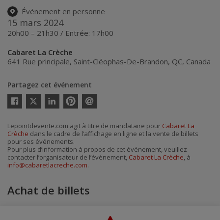
Événement en personne
15 mars 2024
20h00 – 21h30 / Entrée: 17h00
Cabaret La Crèche
641 Rue principale
,
Saint-Cléophas-De-Brandon
,
QC
,
Canada
Partagez cet événement
Twitter
Facebook
Linkedin
Pinterest
Envoyer
par
courriel
Lepointdevente.com agit à titre de mandataire pour
Cabaret La
Crèche
dans le cadre de l’affichage en ligne et la vente de billets
pour ses événements.
Pour plus d’information à propos de cet événement, veuillez
contacter l’organisateur de l’événement,
Cabaret La Crèche
, à
info@cabaretlacreche.com
.
Achat de billets