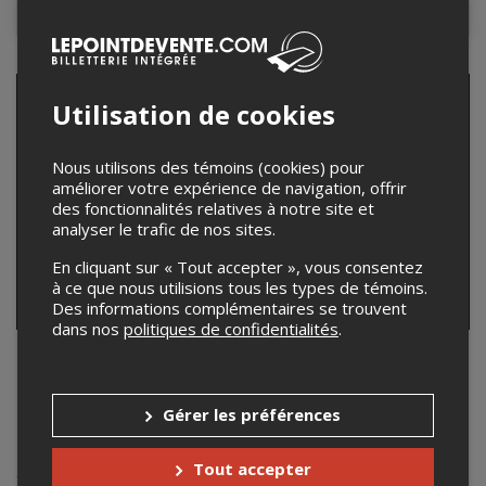
Contacter l'organisateur
Utilisation de cookies
Nous utilisons des témoins (cookies) pour
améliorer votre expérience de navigation, offrir
des fonctionnalités relatives à notre site et
analyser le trafic de nos sites.
En cliquant sur « Tout accepter », vous consentez
à ce que nous utilisions tous les types de témoins.
Des informations complémentaires se trouvent
dans nos
politiques de confidentialités
.
Mona De Grenoble
Mona De Grenoble
Gérer les préférences
Mona De Grenoble, humoriste et Drag-queen de type ''
Matante sur le party'' a la sacoche bien pleine de
Tout accepter
talents,dont l'animation ,le roast,le