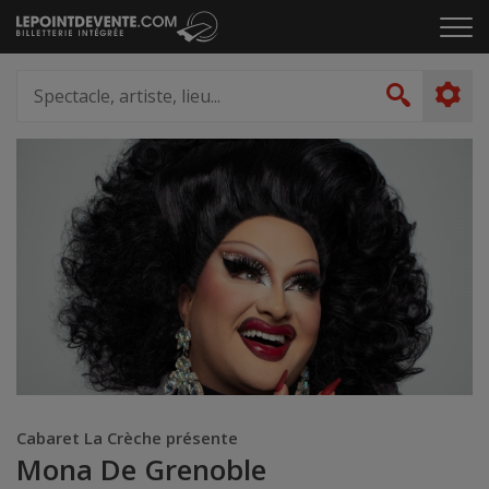
Passer
Cliq
au
pou
contenu
ouvr
Spectacle,
le
artiste,
Recher
men
lieu...
Cabaret La Crèche présente
Mona De Grenoble