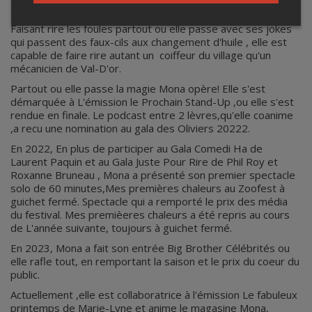
crowdwork,l'improvisation ,le lypsinc et le stand-up.
Faisant rire les foules partout ou elle passe avec ses jokes
qui passent des faux-cils aux changement d'huile , elle est
capable de faire rire autant un coiffeur du village qu'un
mécanicien de Val-D'or.
Partout ou elle passe la magie Mona opère! Elle s'est
démarquée à L'émission le Prochain Stand-Up ,ou elle s'est
rendue en finale. Le podcast entre 2 lèvres,qu'elle coanime
,a recu une nomination au gala des Oliviers 20222.
En 2022, En plus de participer au Gala Comedi Ha de
Laurent Paquin et au Gala Juste Pour Rire de Phil Roy et
Roxanne Bruneau , Mona a présenté son premier spectacle
solo de 60 minutes,Mes premières chaleurs au Zoofest à
guichet fermé. Spectacle qui a remporté le prix des média
du festival. Mes premièeres chaleurs a été repris au cours
de L'année suivante, toujours à guichet fermé.
En 2023, Mona a fait son entrée Big Brother Célébrités ou
elle rafle tout, en remportant la saison et le prix du coeur du
public.
Actuellement ,elle est collaboratrice à l'émission Le fabuleux
printemps de Marie-Lyne et anime le magasine Mona,