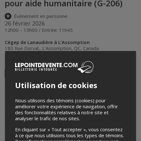
pour aide humanitaire (G-206)
Événement en personne
26 février 2026
12h00 – 13h00 / Entrée: 11h45
Cégep de Lanaudière à L’Assomption
180 Rue Dorval,
,
L'Assomption
,
QC
,
Canada
Partagez cet événement
Twitter
Facebook
Linkedin
Pinterest
Envoyer
Utilisation de cookies
par
courriel
Lepointdevente.com agit à titre de mandataire pour
Semaine des
éveilleurs
dans le cadre de l’affichage en ligne et la vente de billets
pour ses événements.
Nous utilisons des témoins (cookies) pour
Pour plus d’information à propos de cet événement, veuillez
améliorer votre expérience de navigation, offrir
contacter l’organisateur de l’événement,
Semaine des éveilleurs
, à
des fonctionnalités relatives à notre site et
david.milot@cegep-lanaudiere.qc.ca
.
analyser le trafic de nos sites.
Achat de billets
En cliquant sur « Tout accepter », vous consentez
à ce que nous utilisions tous les types de témoins.