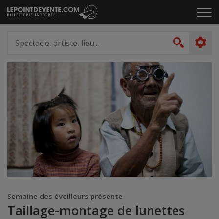
Passer
Cliq
au
pou
contenu
ouvr
Spectacle,
le
artiste,
Recher
men
lieu...
Semaine des éveilleurs présente
Taillage-montage de lunettes