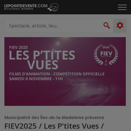
Passer
Cliq
au
pou
contenu
ouvr
Spectacle,
le
artiste,
Recher
men
lieu...
Municipalité des Îles-de-la-Madeleine présente
FIEV2025 / Les P'tites Vues /