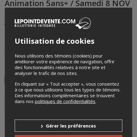
Animation 5ans+ / Samedi 8 NOV
11h
Événement en personne
8 novembre 2025
11h00 – 12h00 / Entrée: 10h30
Utilisation de cookies
Auditorium du Château Madelinot
323, route 199
,
Cap-aux-Meules
,
QC
,
Canada
Nous utilisons des témoins (cookies) pour
améliorer votre expérience de navigation, offrir
des fonctionnalités relatives à notre site et
Partagez cet événement
analyser le trafic de nos sites.
Twitter
En cliquant sur « Tout accepter », vous consentez
Facebook
Linkedin
Pinterest
Envoyer
à ce que nous utilisions tous les types de témoins.
par
courriel
Des informations complémentaires se trouvent
Lepointdevente.com agit à titre de mandataire pour
Sofilm Cinéma
Parallèle
dans le cadre de l’affichage en ligne et la vente de billets
dans nos
politiques de confidentialités
.
pour ses événements.
Pour plus d’information à propos de cet événement, veuillez
contacter l’organisateur de l’événement,
Sofilm Cinéma Parallèle
, à
sofilmcinema@yahoo.ca
.
Gérer les préférences
Achat de billets