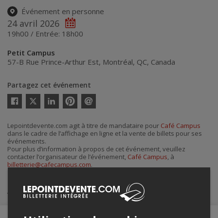
Événement en personne
24 avril 2026
19h00 / Entrée: 18h00
Petit Campus
57-B Rue Prince-Arthur Est
,
Montréal
,
QC
,
Canada
Partagez cet événement
Twitter
Facebook
Linkedin
Pinterest
Envoyer
par
courriel
Lepointdevente.com agit à titre de mandataire pour
Café Campus
dans le cadre de l’affichage en ligne et la vente de billets pour ses
événements.
Pour plus d’information à propos de cet événement, veuillez
contacter l’organisateur de l’événement,
Café Campus
, à
billetterie@cafecampus.com
.
Achat de billets