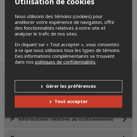
Utilisation de cookies
Nous utilisons des témoins (cookies) pour
Merci de confirmer que vous n'êtes pas un
améliorer votre expérience de navigation, offrir
robot ci-bas.
des fonctionnalités relatives à notre site et
analyser le trafic de nos sites.
En cliquant sur « Tout accepter », vous consentez
à ce que nous utilisions tous les types de témoins.
Des informations complémentaires se trouvent
dans nos
politiques de confidentialités
.
Détails de l'événement
Gérer les préférences
Accès au site de l'événement
Tout accepter
Informations relatives au stationnement