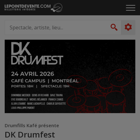
Passer
Cliq
au
pou
contenu
ouvr
Spectacle,
le
artiste,
Recher
men
lieu...
Drumfills Kafé présente
DK Drumfest