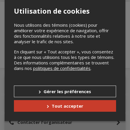
Utilisation de cookies
Merci de confirmer que vous n'êtes pas un
Nous utilisons des témoins (cookies) pour
améliorer votre expérience de navigation, offrir
robot ci-bas.
des fonctionnalités relatives à notre site et
analyser le trafic de nos sites.
En cliquant sur « Tout accepter », vous consentez
à ce que nous utilisions tous les types de témoins.
Des informations complémentaires se trouvent
dans nos
politiques de confidentialités
.
Détails de l'événement
Gérer les préférences
Lieu de l'événement
Tout accepter
Contacter l'organisateur