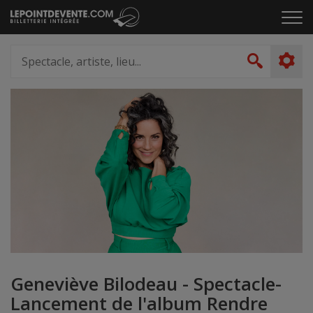
Passer
Cliq
au
pou
contenu
ouvr
Spectacle,
le
artiste,
Recher
men
lieu...
Geneviève Bilodeau - Spectacle-
Lancement de l'album Rendre