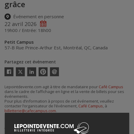
grâce
Événement en personne
22 avril 2026
19h00 / Entrée: 18h00
Petit Campus
57-B Rue Prince-Arthur Est
,
Montréal
,
QC
,
Canada
Partagez cet événement
Twitter
Facebook
Linkedin
Pinterest
Envoyer
par
courriel
Lepointdevente.com agit à titre de mandataire pour
Café Campus
dans le cadre de l’affichage en ligne et la vente de billets pour ses
événements.
Pour plus d’information à propos de cet événement, veuillez
contacter l’organisateur de l’événement,
Café Campus
, à
billetterie@cafecampus.com
.
Achat de billets