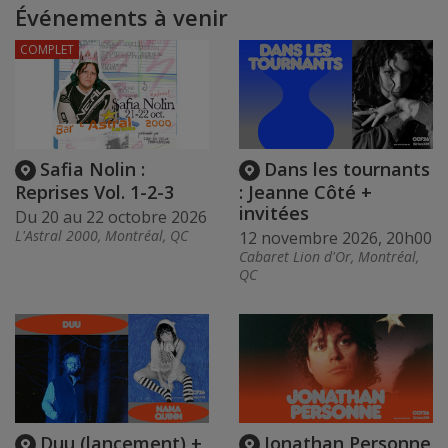
Événements à venir
COMPLET
Safia Nolin :
Dans les tournants
Reprises Vol. 1-2-3
: Jeanne Côté +
invitées
Du 20 au 22 octobre 2026
L'Astral 2000, Montréal, QC
12 novembre 2026, 20h00
Cabaret Lion d'Or, Montréal,
QC
Duu (lancement) +
Jonathan Personne