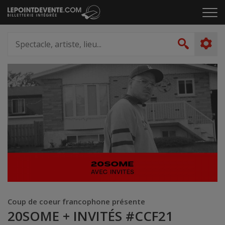
Passer
Cliq
au
pou
contenu
ouvr
Spectacle,
le
artiste,
Recher
men
lieu...
Coup de coeur francophone présente
20SOME + INVITÉS #CCF21