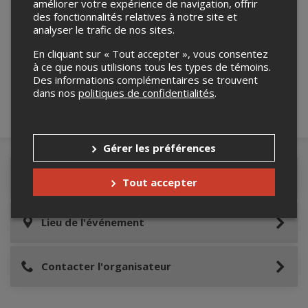
améliorer votre expérience de navigation, offrir
des fonctionnalités relatives à notre site et
analyser le trafic de nos sites.
Merci de confirmer que vous n'êtes pas un
robot ci-bas.
En cliquant sur « Tout accepter », vous consentez
à ce que nous utilisions tous les types de témoins.
Des informations complémentaires se trouvent
dans nos
politiques de confidentialités
.
Gérer les préférences
Détails de l'événement
Tout accepter
Lieu de l'événement
Contacter l'organisateur