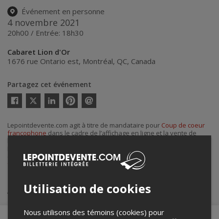
Événement en personne
4 novembre 2021
20h00 / Entrée: 18h30
Cabaret Lion d'Or
1676 rue Ontario est
,
Montréal
,
QC
,
Canada
Partagez cet événement
Twitter
Facebook
Linkedin
Pinterest
Envoyer
par
courriel
Lepointdevente.com agit à titre de mandataire pour
Coup de coeur
francophone
dans le cadre de l’affichage en ligne et la vente de
billets pour ses événements.
Pour plus d’information à propos de cet événement, veuillez
contacter l’organisateur de l’événement,
Coup de coeur
francophone
, à
coupdecoeur@coupdecoeur.ca
.
Utilisation de cookies
Achat de billets
Nous utilisons des témoins (cookies) pour