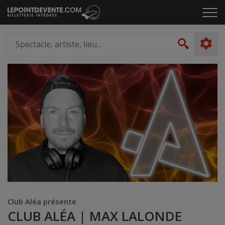
Passer
Cliq
au
pou
contenu
ouvr
Spectacle,
le
artiste,
Recher
men
lieu...
Club Aléa présente
CLUB ALÉA | MAX LALONDE