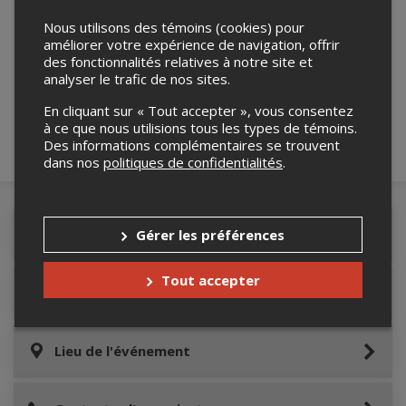
Nous utilisons des témoins (cookies) pour
améliorer votre expérience de navigation, offrir
Merci de confirmer que vous n'êtes pas un
des fonctionnalités relatives à notre site et
robot ci-bas.
analyser le trafic de nos sites.
En cliquant sur « Tout accepter », vous consentez
à ce que nous utilisions tous les types de témoins.
Des informations complémentaires se trouvent
dans nos
politiques de confidentialités
.
Gérer les préférences
Détails de l'événement
Tout accepter
Informations relatives au stationnement
Lieu de l'événement