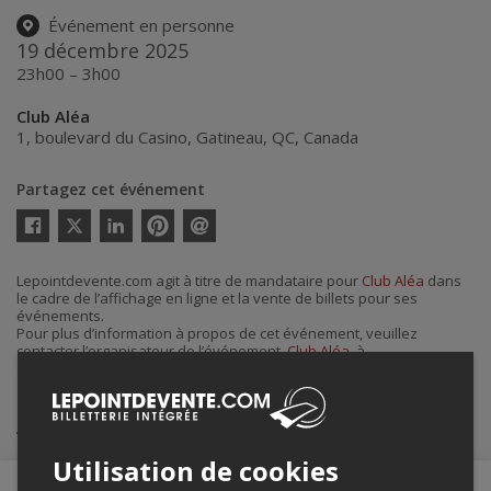
Événement en personne
19 décembre 2025
23h00 – 3h00
Club Aléa
1, boulevard du Casino
,
Gatineau
,
QC
,
Canada
Partagez cet événement
Twitter
Facebook
Linkedin
Pinterest
Envoyer
par
courriel
Lepointdevente.com agit à titre de mandataire pour
Club Aléa
dans
le cadre de l’affichage en ligne et la vente de billets pour ses
événements.
Pour plus d’information à propos de cet événement, veuillez
contacter l’organisateur de l’événement,
Club Aléa
, à
alea@casino.qc.ca
.
Achat de billets
Utilisation de cookies