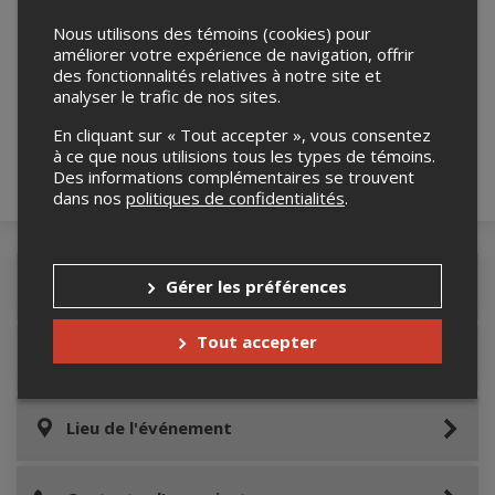
Nous utilisons des témoins (cookies) pour
améliorer votre expérience de navigation, offrir
Merci de confirmer que vous n'êtes pas un
des fonctionnalités relatives à notre site et
robot ci-bas.
analyser le trafic de nos sites.
En cliquant sur « Tout accepter », vous consentez
à ce que nous utilisions tous les types de témoins.
Des informations complémentaires se trouvent
dans nos
politiques de confidentialités
.
Gérer les préférences
Détails de l'événement
Tout accepter
Informations relatives au stationnement
Lieu de l'événement