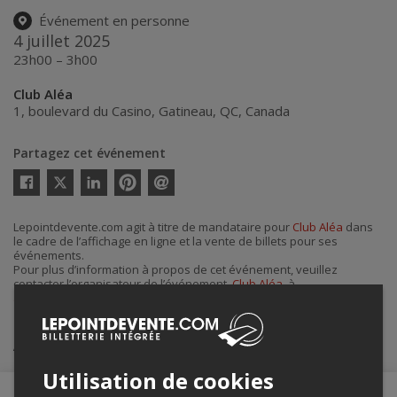
Événement en personne
4 juillet 2025
23h00 – 3h00
Club Aléa
1, boulevard du Casino
,
Gatineau
,
QC
,
Canada
Partagez cet événement
Twitter
Facebook
Linkedin
Pinterest
Envoyer
par
courriel
Lepointdevente.com agit à titre de mandataire pour
Club Aléa
dans
le cadre de l’affichage en ligne et la vente de billets pour ses
événements.
Pour plus d’information à propos de cet événement, veuillez
contacter l’organisateur de l’événement,
Club Aléa
, à
alea@casino.qc.ca
.
Achat de billets
Utilisation de cookies