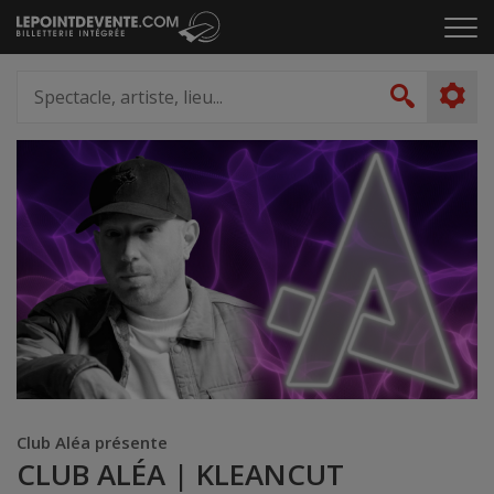
Passer
Cliq
au
pou
contenu
ouvr
Spectacle,
le
artiste,
Recher
men
lieu...
Club Aléa présente
CLUB ALÉA | KLEANCUT