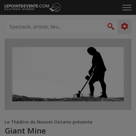
Passer
Cliq
au
pou
contenu
ouvr
Spectacle,
le
artiste,
Recher
men
lieu...
Le Théâtre du Nouvel-Ontario présente
Giant Mine