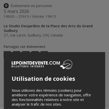
Événement en personne
5 mars 2026
19h30 – 21h15 / Entrée: 19h15
Le Studio Desjardins de la Place des Arts du Grand
Sudbury
27, rue Larch
,
Sudbury
,
ON
,
Canada
Partagez cet événement
Twitter
Facebook
Linkedin
Pinterest
Envoyer
par
courriel
Lepointdevente.com agit à titre de mandataire pour
Le Théâtre du
Nouvel-Ontario
dans le cadre de l’affichage en ligne et la vente de
billets pour ses événements.
Utilisation de cookies
Pour plus d’information à propos de cet événement, veuillez
contacter l’organisateur de l’événement,
Le Théâtre du Nouvel-
Ontario
, à
billetterie@maplacedesarts.ca
.
Nous utilisons des témoins (cookies) pour
améliorer votre expérience de navigation, offrir
Achat de billets
des fonctionnalités relatives à notre site et
analyser le trafic de nos sites.