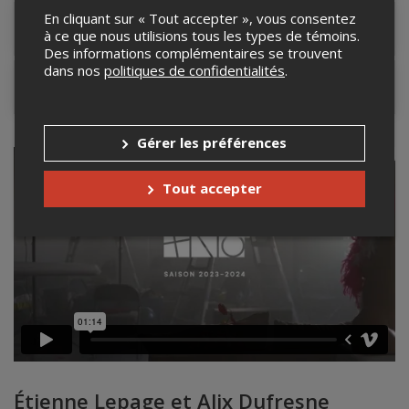
En cliquant sur « Tout accepter », vous consentez
Lieu de l'événement
à ce que nous utilisions tous les types de témoins.
Des informations complémentaires se trouvent
dans nos
politiques de confidentialités
.
Contacter l'organisateur
Gérer les préférences
Tout accepter
Étienne Lepage et Alix Dufresne