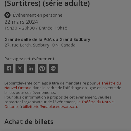
(Surtitres) (série adulte)
Événement en personne
22 mars 2024
19h30 – 20h30 / Entrée: 19h15
Grande salle de la PdA du Grand Sudbury
27, rue Larch
,
Sudbury
,
ON
,
Canada
Partagez cet événement
Twitter
Facebook
Linkedin
Pinterest
Envoyer
par
courriel
Lepointdevente.com agit à titre de mandataire pour
Le Théâtre du
Nouvel-Ontario
dans le cadre de l’affichage en ligne et la vente de
billets pour ses événements.
Pour plus d’information à propos de cet événement, veuillez
contacter l’organisateur de l’événement,
Le Théâtre du Nouvel-
Ontario
, à
billetterie@maplacedesarts.ca
.
Achat de billets