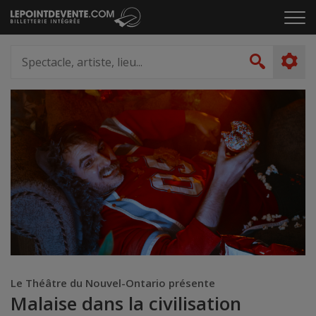
Passer
Cliq
au
pou
contenu
ouvr
Spectacle,
le
artiste,
Recher
men
lieu...
Le Théâtre du Nouvel-Ontario présente
Malaise dans la civilisation