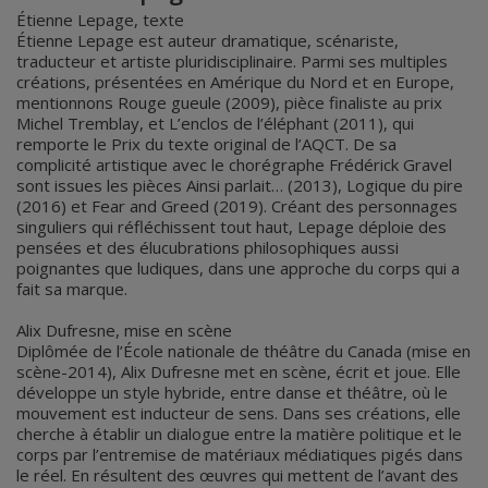
Étienne Lepage, texte
Étienne Lepage est auteur dramatique, scénariste,
traducteur et artiste pluridisciplinaire. Parmi ses multiples
créations, présentées en Amérique du Nord et en Europe,
mentionnons Rouge gueule (2009), pièce finaliste au prix
Michel Tremblay, et L’enclos de l’éléphant (2011), qui
remporte le Prix du texte original de l’AQCT. De sa
complicité artistique avec le chorégraphe Frédérick Gravel
sont issues les pièces Ainsi parlait… (2013), Logique du pire
(2016) et Fear and Greed (2019). Créant des personnages
singuliers qui réfléchissent tout haut, Lepage déploie des
pensées et des élucubrations philosophiques aussi
poignantes que ludiques, dans une approche du corps qui a
fait sa marque.
Alix Dufresne, mise en scène
Diplômée de l’École nationale de théâtre du Canada (mise en
scène-2014), Alix Dufresne met en scène, écrit et joue. Elle
développe un style hybride, entre danse et théâtre, où le
mouvement est inducteur de sens. Dans ses créations, elle
cherche à établir un dialogue entre la matière politique et le
corps par l’entremise de matériaux médiatiques pigés dans
le réel. En résultent des œuvres qui mettent de l’avant des