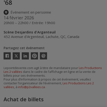
'68
Événement en personne
14 février 2026
20h00 – 22h00 / Entrée: 19h00
Scène Desjardins d'Argenteuil
452 Avenue d'Argenteuil
,
Lachute
,
QC
,
Canada
Partagez cet événement
Twitter
Facebook
Linkedin
Pinterest
Envoyer
par
courriel
Lepointdevente.com agit à titre de mandataire pour
Les Productions
Les 2 vallées
dans le cadre de l’affichage en ligne et la vente de
billets pour ses événements.
Pour plus d’information à propos de cet événement, veuillez
contacter l’organisateur de l’événement,
Les Productions Les 2
vallées
, à
info@p2vallees.ca
.
Achat de billets