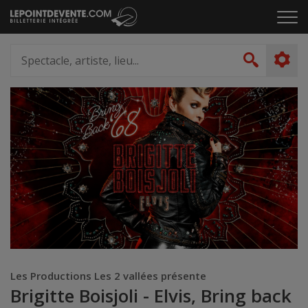
Passer
Cliq
au
pou
contenu
ouvr
Spectacle,
le
artiste,
Recher
men
lieu...
Les Productions Les 2 vallées présente
Brigitte Boisjoli - Elvis, Bring back