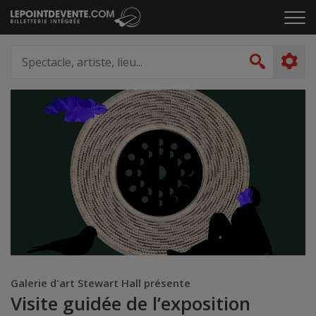
Passer
Cliq
au
pou
contenu
ouvr
Spectacle,
le
artiste,
Recher
men
lieu...
Galerie d'art Stewart Hall présente
Visite guidée de l’exposition