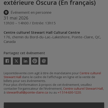
extérieure Oscura (En français)
Événement en personne
31 mai 2026
13h30 – 14h00 / Entrée: 13h15
Centre culturel Stewart Hall Cultural Centre
176, chemin du Bord-du-Lac ̶ Lakeshore
,
Pointe-Claire
,
QC
,
Canada
Partagez cet événement
Twitter
Facebook
Linkedin
Pinterest
Envoyer
par
courriel
Lepointdevente.com agit à titre de mandataire pour
Centre culturel
Stewart Hall
dans le cadre de l’affichage en ligne et la vente de
billets pour ses événements.
Pour plus d’information à propos de cet événement, veuillez
contacter l’organisateur de l’événement,
Centre culturel Stewart Hall
,
à
stewarthall@pointe-claire.ca
ou au
+1 514-630-1220
.
Achat de billets