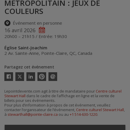
MÉTROPOLITAIN : JEUX DE
COULEURS
Événement en personne
16 avril 2026
20h00 – 21h15 / Entrée: 19h30
Église Saint-Joachim
2 Av. Sainte-Anne
,
Pointe-Claire
,
QC
,
Canada
Partagez cet événement
Twitter
Facebook
Linkedin
Pinterest
Envoyer
par
courriel
Lepointdevente.com agit à titre de mandataire pour
Centre culturel
Stewart Hall
dans le cadre de l’affichage en ligne et la vente de
billets pour ses événements.
Pour plus d’information à propos de cet événement, veuillez
contacter l’organisateur de l’événement,
Centre culturel Stewart Hall
,
à
stewarthall@pointe-claire.ca
ou au
+1 514-630-1220
.
Achat de billets