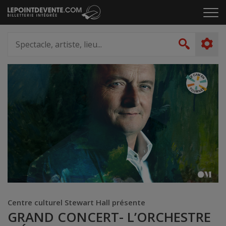
Passer
Cliq
au
pou
contenu
ouvr
Spectacle,
le
artiste,
Recher
men
lieu...
Centre culturel Stewart Hall présente
GRAND CONCERT- L’ORCHESTRE