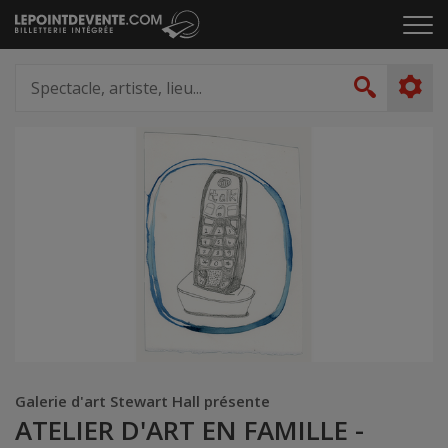
Passer
Cliq
au
pou
contenu
ouvr
Spectacle,
le
artiste,
Recher
men
lieu...
Galerie d'art Stewart Hall présente
ATELIER D'ART EN FAMILLE -