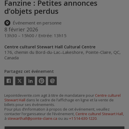
Fanzine : Petites annonces
d’objets perdus
Événement en personne
8 février 2026
13h30 – 15h00 / Entrée: 13h15
Centre culturel Stewart Hall Cultural Centre
176, chemin du Bord-du-Lac ̶ Lakeshore
,
Pointe-Claire
,
QC
,
Canada
Partagez cet événement
Twitter
Facebook
Linkedin
Pinterest
Envoyer
par
courriel
Lepointdevente.com agit à titre de mandataire pour
Centre culturel
Stewart Hall
dans le cadre de l’affichage en ligne et la vente de
billets pour ses événements.
Pour plus d’information à propos de cet événement, veuillez
contacter l’organisateur de l’événement,
Centre culturel Stewart Hall
,
à
stewarthall@pointe-claire.ca
ou au
+1 514-630-1220
.