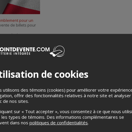
mblement pour un
vente de billets pour
ez contacter
ays Souverain
, à
ilisation de cookies
 utilisons des témoins (cookies) pour améliorer votre expérienc
gation, offrir des fonctionnalités relatives à notre site et analyser
ic de nos sites.
Merci de confirmer que vous n'êtes pas un robot ci-bas.
liquant sur « Tout accepter », vous consentez à ce que nous utilis
 les types de témoins. Des informations complémentaires se
uvent dans nos
politiques de confidentialités
.