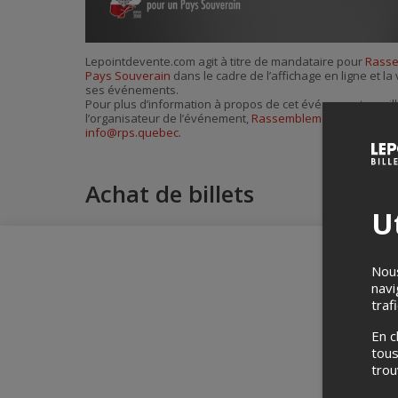
Lepointdevente.com agit à titre de mandataire pour
Rasse
Pays Souverain
dans le cadre de l’affichage en ligne et la 
ses événements.
Pour plus d’information à propos de cet événement, veuill
l’organisateur de l’événement,
Rassemblement pour un P
info@rps.quebec
.
Achat de billets
Ut
Nous
navi
traf
En c
tous
tro