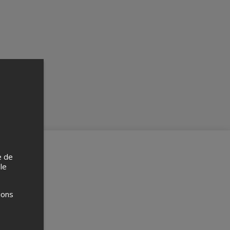
e de
 le
ions