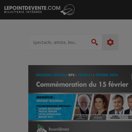
Passer
au
contenu
Spectacle,
artiste,
Rechercher
lieu...