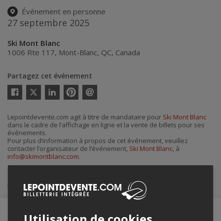
Événement en personne
27 septembre 2025
Ski Mont Blanc
1006 Rte 117
,
Mont-Blanc
,
QC
,
Canada
Partagez cet événement
Twitter
Facebook
Linkedin
Pinterest
Envoyer
par
courriel
Lepointdevente.com agit à titre de mandataire pour
Ski Mont Blanc
dans le cadre de l’affichage en ligne et la vente de billets pour ses
événements.
Pour plus d’information à propos de cet événement, veuillez
contacter l’organisateur de l’événement,
Ski Mont Blanc
, à
info@skimontblanc.com
.
Achat de billets
Utilisation de cookies