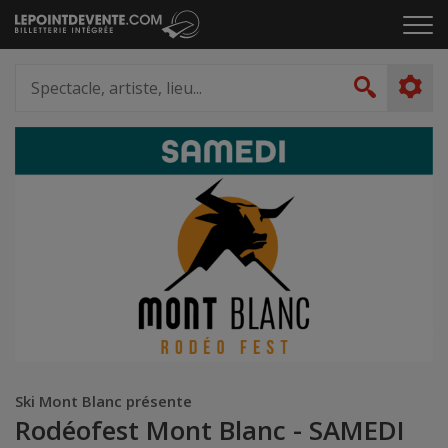
Passer
Cliq
au
pou
contenu
ouvr
Spectacle,
le
artiste,
Recher
men
lieu...
Ski Mont Blanc présente
Rodéofest Mont Blanc - SAMEDI