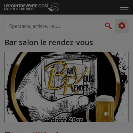
Passer
Cliq
au
pou
contenu
ouvr
Spectacle,
le
artiste,
Recher
men
lieu...
Bar salon le rendez-vous