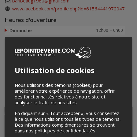
baribeaug1980@gmail.com
www.facebook.com/profile.php?id=61564441972047
Heures d'ouverture
Dimanche
12h00 – 0h00
Lundi
12h00 – 0h00
Mardi
12h00 – 0h00
Mercredi
12h00 – 0h00
Jeudi
12h00 – 3h00
Utilisation de cookies
Vendredi
12h00 – 3h00
Samedi
12h00 – 3h00
Nous utilisons des témoins (cookies) pour
améliorer votre expérience de navigation, offrir
Événements à venir
des fonctionnalités relatives à notre site et
analyser le trafic de nos sites.
ANNULÉ
En cliquant sur « Tout accepter », vous consentez
à ce que nous utilisions tous les types de témoins.
Des informations complémentaires se trouvent
dans nos
politiques de confidentialités
.