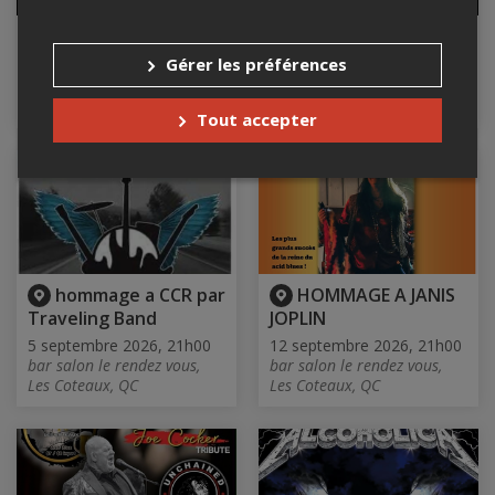
RE'cover rock
The seventh sons
Gérer les préférences
15 août 2026, 21h00
22 août 2026, 21h00
bar salon le rendez vous,
bar salon le rendez vous,
Les Coteaux, QC
Les Coteaux, QC
Tout accepter
hommage a CCR par
HOMMAGE A JANIS
Traveling Band
JOPLIN
5 septembre 2026, 21h00
12 septembre 2026, 21h00
bar salon le rendez vous,
bar salon le rendez vous,
Les Coteaux, QC
Les Coteaux, QC