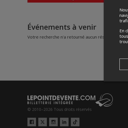
Nous
navi
traf
Événements à venir
En c
tous
Votre recherche n'a retourné aucun résultat.
tro
© 2010–2026 Tous droits réservés
Twitter
Tiktok
Facebook
Instagram
LinkedIn