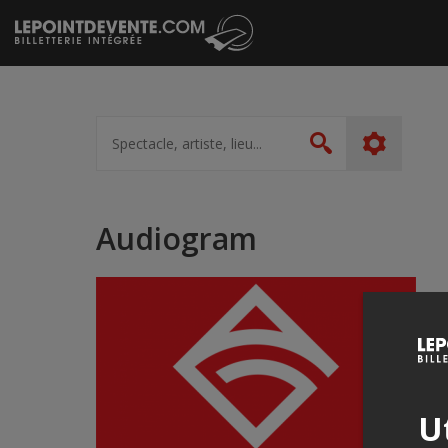
Passer
au
contenu
Spectacle,
artiste,
Rechercher
lieu...
Audiogram
Ut