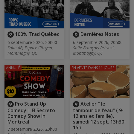
100% Trad Québec
Dernières Notes
6 septembre 2026, 20h00
6 septembre 2026, 20h00
Salle AB, Espace Citoyen,
Salle François Prévost,
Montmagny, QC
Montmagny, QC
ANNULÉ
EN VENTE
DANS 11 JOURS
Pro Stand-Up
Atelier " le
Comedy | El Secreto
tambour de l'eau" ( 9-
Comedy Show in
12 ans et famille),
Montreal
samedi 12 sept. 13h30-
15h
7 septembre 2026, 20h00