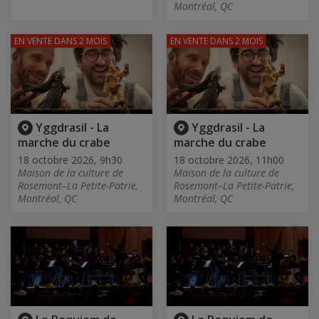
Montréal, QC
EN VENTE
DANS 2 MOIS
EN VENTE
DANS 2 MOIS
Yggdrasil - La
Yggdrasil - La
marche du crabe
marche du crabe
18 octobre 2026, 9h30
18 octobre 2026, 11h00
Maison de la culture de
Maison de la culture de
Rosemont–La Petite-Patrie,
Rosemont–La Petite-Patrie,
Montréal, QC
Montréal, QC