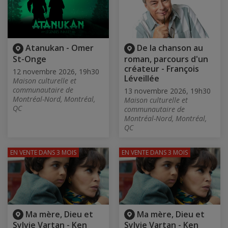
Atanukan - Omer
De la chanson au
St-Onge
roman, parcours d'un
créateur - François
12 novembre 2026, 19h30
Léveillée
Maison culturelle et
communautaire de
13 novembre 2026, 19h30
Montréal-Nord, Montréal,
Maison culturelle et
QC
communautaire de
Montréal-Nord, Montréal,
QC
EN VENTE
DANS 3 MOIS
EN VENTE
DANS 3 MOIS
Ma mère, Dieu et
Ma mère, Dieu et
Sylvie Vartan - Ken
Sylvie Vartan - Ken