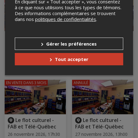
En cliquant sur « Tout accepter », vous consentez
à ce que nous utilisions tous les types de témoins.
Des informations complémentaires se trouvent
dans nos
politiques de confidentialités
.
Le flot culturel -
Le flot culturel -
FAB et Télé-Québec
FAB et Télé-Québec
Gérer les préférences
25 novembre 2026, 17h30
26 novembre 2026, 13h00
Maison de la culture de
Maison de la culture de
Tout accepter
Rosemont–La Petite-Patrie,
Rosemont–La Petite-Patrie,
Montréal, QC
Montréal, QC
EN VENTE
DANS 3 MOIS
ANNULÉ
Le flot culturel -
Le flot culturel -
FAB et Télé-Québec
FAB et Télé-Québec
26 novembre 2026, 17h30
27 novembre 2026, 13h00