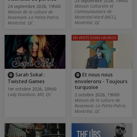
25 septembre 2026, 19h00
Maison Culturelle et
24 septembre 2026, 19h00
Communautaire de
Maison de la culture de
Montréal-Nord (MCC),
Rosemont–La Petite-Patrie,
Montréal, QC
Montréal, QC
EN VENTE
DANS UN MOIS
Sarah Sokal :
Et nous nous
Twisted Games
envolerons - Toujours
turquoise
1er octobre 2026, 20h00
Lady Davidson, Mtl, QC
2 octobre 2026, 19h00
Maison de la culture de
Rosemont–La Petite-Patrie,
Montréal, QC