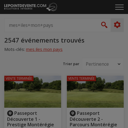
Passer
Cliq
au
pou
contenu
ouvr
Spectacle,
le
artiste,
Recher
men
lieu...
Accueil
2547 événements trouvés
Mots-clés:
mes iles mon pays
Trier par
VENTE TERMINÉE
VENTE TERMINÉE
Passeport
Passeport
Découverte 1 -
Découverte 2 -
Prestige Montérégie
Parcours Montérégie