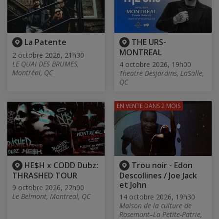
La Patente
THE URS-
MONTREAL
2 octobre 2026, 21h30
LE QUAI DES BRUMES,
4 octobre 2026, 19h00
Montréal, QC
Theatre Desjardins, LaSalle,
QC
EN VENTE
DANS 2 MOIS
HE$H x CODD Dubz:
Trou noir - Edon
THRASHED TOUR
Descollines / Joe Jack
et John
9 octobre 2026, 22h00
Le Belmont, Montreal, QC
14 octobre 2026, 19h30
Maison de la culture de
Rosemont–La Petite-Patrie,