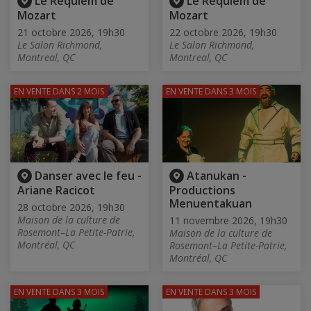
Le Requiem de
Le Requiem de
Mozart
Mozart
21 octobre 2026, 19h30
22 octobre 2026, 19h30
Le Salon Richmond,
Le Salon Richmond,
Montreal, QC
Montreal, QC
EN VENTE
DANS 2 MOIS
EN VENTE
DANS 3 MOIS
Danser avec le feu -
Atanukan -
Ariane Racicot
Productions
Menuentakuan
28 octobre 2026, 19h30
Maison de la culture de
11 novembre 2026, 19h30
Rosemont–La Petite-Patrie,
Maison de la culture de
Montréal, QC
Rosemont–La Petite-Patrie,
Montréal, QC
EN VENTE
DANS 3 MOIS
EN VENTE
DANS 3 MOIS