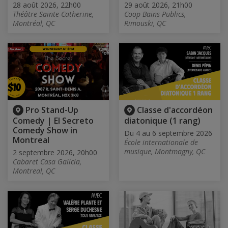
28 août 2026, 22h00
29 août 2026, 21h00
Théâtre Sainte-Catherine,
Coop Bains Publics,
Montréal, QC
Rimouski, QC
Pro Stand-Up
Classe d'accordéon
Comedy | El Secreto
diatonique (1 rang)
Comedy Show in
Du 4 au 6 septembre 2026
Montreal
École internationale de
musique, Montmagny, QC
2 septembre 2026, 20h00
Cabaret Casa Galicia,
Montreal, QC