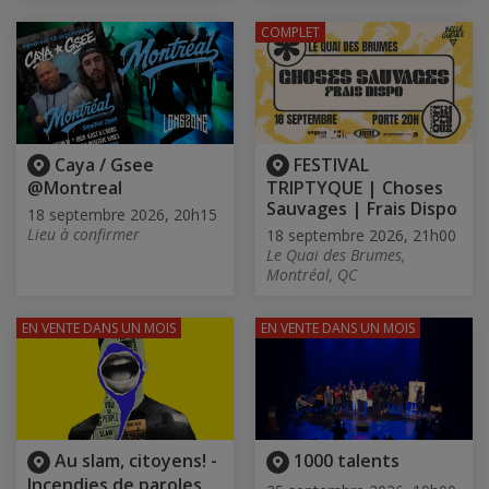
COMPLET
Caya / Gsee
FESTIVAL
@Montreal
TRIPTYQUE | Choses
Sauvages | Frais Dispo
18 septembre 2026, 20h15
Lieu à confirmer
18 septembre 2026, 21h00
Le Quai des Brumes,
Montréal, QC
EN VENTE
DANS UN MOIS
EN VENTE
DANS UN MOIS
Au slam, citoyens! -
1000 talents
Incendies de paroles