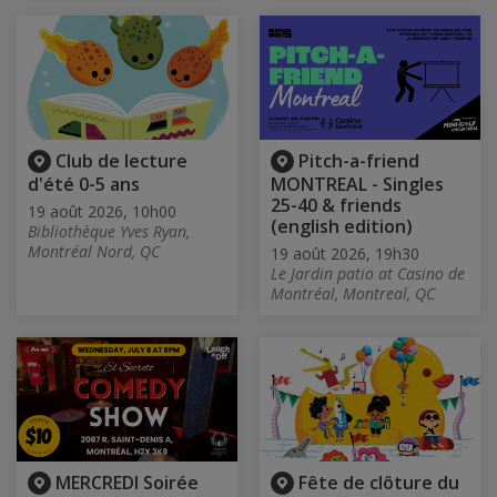
Club de lecture
Pitch-a-friend
d'été 0-5 ans
MONTREAL - Singles
25-40 & friends
19 août 2026, 10h00
(english edition)
Bibliothèque Yves Ryan,
Montréal Nord, QC
19 août 2026, 19h30
Le Jardin patio at Casino de
Montréal, Montreal, QC
MERCREDI Soirée
Fête de clôture du