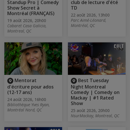
Standup Pro | Comedy
club de lecture d'été
Show Secret à
TD
Montréal (FRANÇAIS)
22 août 2026, 13h00
Parc Aimé-Léonard,
19 août 2026, 20h00
Montréal, QC
Cabaret Casa Galicia,
Montreal, QC
Mentorat
Best Tuesday
d'écriture pour ados
Night Montreal
(12-17 ans)
Comedy | Comedy on
Mackay | #1 Rated
24 août 2026, 16h00
Show
Bibliothèque Yves Ryan,
Montréal Nord, QC
25 août 2026, 20h00
NsurMackay, Montreal, QC