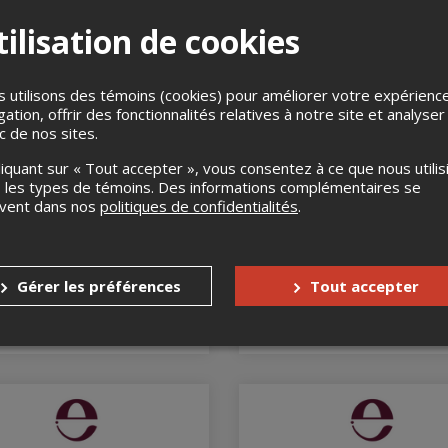
ilisation de cookies
 utilisons des témoins (cookies) pour améliorer votre expérienc
gation, offrir des fonctionnalités relatives à notre site et analyser
ic de nos sites.
liquant sur « Tout accepter », vous consentez à ce que nous utilis
 les types de témoins. Des informations complémentaires se
uvent dans nos
politiques de confidentialités
.
RANDE ALLÉE - Souper
Saint-Michel-des-Sai
f festif
en Musique
Gérer les préférences
Tout accepter
tembre 2026, 20h00
5 septembre 2026, 20h00
e-Allée, Québec, QC
Chalet des loisirs, Saint-Miche
Saints, QC