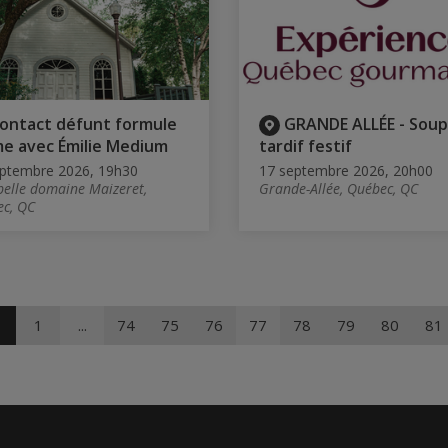
ontact défunt formule
GRANDE ALLÉE - Soup
me avec Émilie Medium
tardif festif
ptembre 2026, 19h30
17 septembre 2026, 20h00
elle domaine Maizeret,
Grande-Allée, Québec, QC
c, QC
1
...
74
75
76
77
78
79
80
81