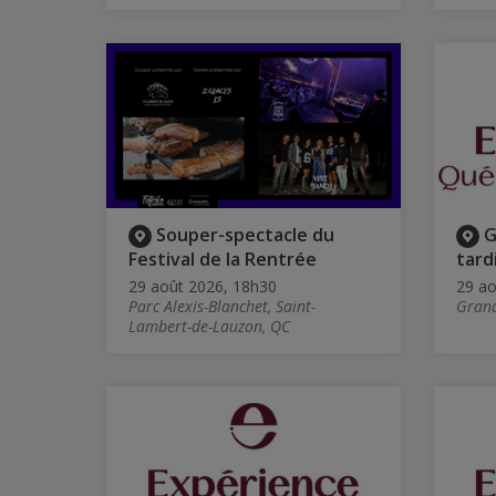
Souper-spectacle du
G
Festival de la Rentrée
tardi
29 août 2026, 18h30
29 ao
Parc Alexis-Blanchet, Saint-
Grand
Lambert-de-Lauzon, QC