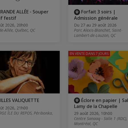
RANDE ALLÉE - Souper
Forfait 3 soirs |
f festif
Admission générale
ût 2026, 20h00
Du 27 au 29 août 2026
e-Allée, Québec, QC
Parc Alexis-Blanchet, Saint-
Lambert-de-Lauzon, QC
EN VENTE
DANS 7 JOURS
ILLES VALIQUETTE
Éclore en papier | Sa
Lamy de la Chapelle
ût 2026, 21h00
GE ÎLE DU REPOS, Péribonka,
29 août 2026, 10h00
Centre Sanaaq - Salle 1 (RDC),
Montréal, QC