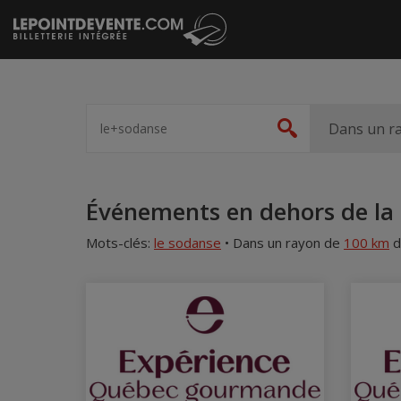
Passer
au
contenu
Spectacle,
artiste,
Dans un r
Rechercher
lieu...
Accueil
Événements en dehors de la 
Mots-clés:
le sodanse
•
Dans un rayon de
100 km
d