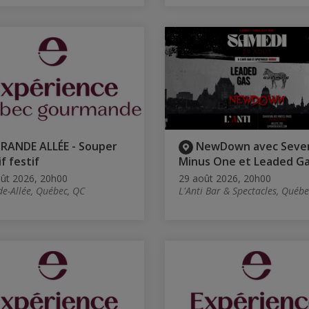
RANDE ALLÉE - Souper
NewDown avec Seve
f festif
Minus One et Leaded G
ût 2026, 20h00
29 août 2026, 20h00
e-Allée, Québec, QC
L'Anti Bar & Spectacles, Québe