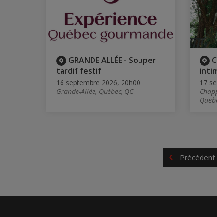
GRANDE ALLÉE - Souper
C
tardif festif
inti
16 septembre 2026, 20h00
17 se
Grande-Allée, Québec, QC
Chapp
Quebe
Précédent