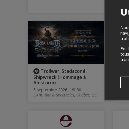
Ut
Nous
navi
traf
En c
tous
tro
Trollwar, Stadaconé,
G
Shipwreck (Hommage à
tardi
Alestorm)
5 sep
Grand
5 septembre 2026, 19h30
L'Anti Bar & Spectacles, Québec, QC