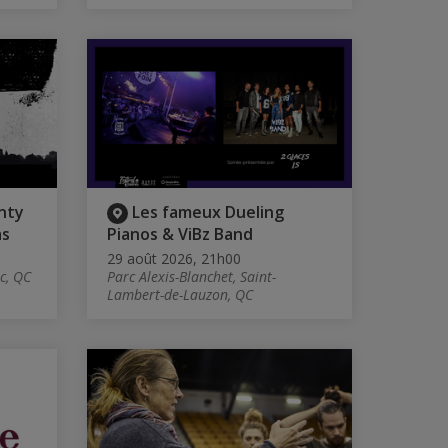
nty
Les fameux Dueling
as
Pianos & ViBz Band
29 août 2026, 21h00
c, QC
Parc Alexis-Blanchet, Saint-
Lambert-de-Lauzon, QC