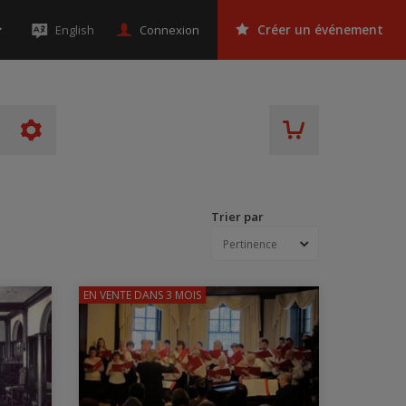
Connexion
English
Créer un événement
Trier par
EN VENTE
DANS 3 MOIS