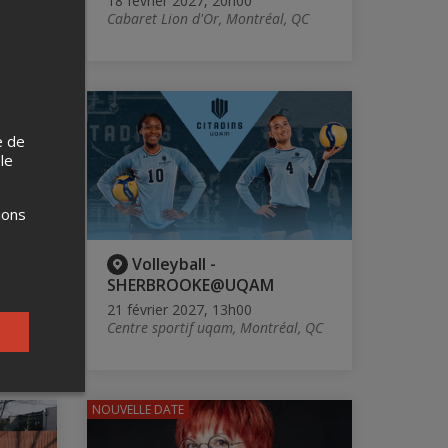
18 février 2027, 20h00
Cabaret Lion d'Or, Montréal, QC
e de
 le
ions
ère
Volleyball -
SHERBROOKE@UQAM
21 février 2027, 13h00
Centre sportif uqam, Montréal, QC
NOUVELLE DATE