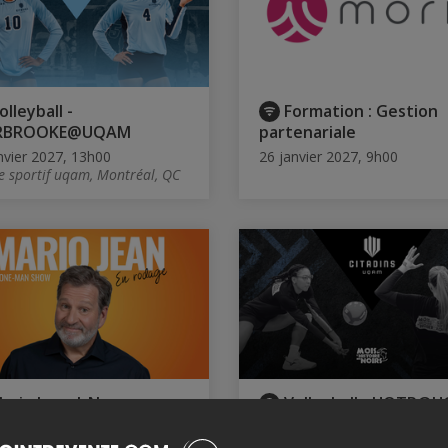
olleyball -
Formation : Gestion
RBROOKE@UQAM
partenariale
nvier 2027, 13h00
26 janvier 2027, 9h00
e sportif uqam, Montréal, QC
ario Jean | Nouveau
Volleyball - UQTR@
tacle en rodage
12 février 2027, 18h30
Centre sportif uqam, Montréa