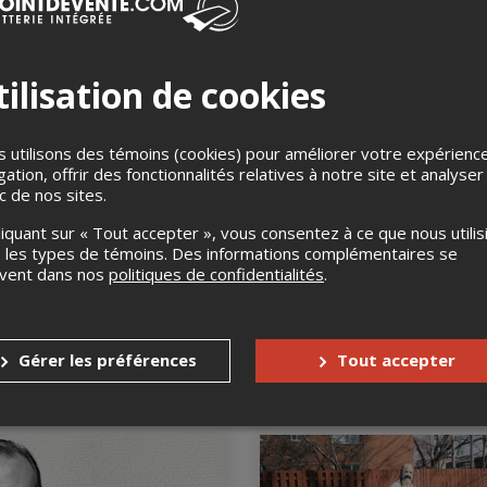
rier 2027, 20h00
e d'art de Richmond,
ond, QC
ilisation de cookies
E
DANS 23 JOURS
 utilisons des témoins (cookies) pour améliorer votre expérienc
gation, offrir des fonctionnalités relatives à notre site et analyser
ic de nos sites.
liquant sur « Tout accepter », vous consentez à ce que nous utilis
 les types de témoins. Des informations complémentaires se
uvent dans nos
politiques de confidentialités
.
romenons-nous dans les
Arielle Soucy (Premi
partie: Bells Larsen)
 au 28 février 2027
20 février 2027, 20h00
orium Desjardins - Cégep de
Centre d'art de Richmond,
Gérer les préférences
Tout accepter
y, Granby, QC
Richmond, QC