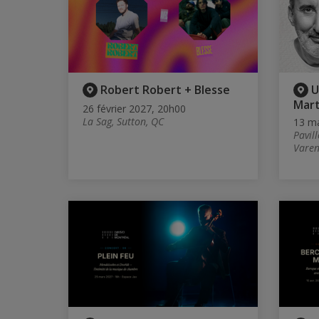
Robert Robert + Blesse
U
Mart
26 février 2027, 20h00
La Sag, Sutton, QC
13 ma
Pavill
Varen