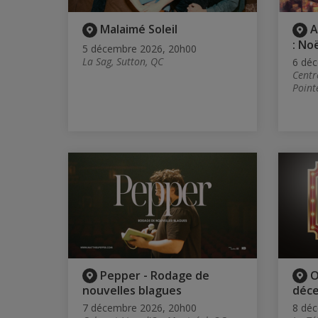
Malaimé Soleil
A
: Noë
5 décembre 2026, 20h00
La Sag, Sutton, QC
6 dé
Centr
Point
Pepper - Rodage de
O
nouvelles blagues
déc
7 décembre 2026, 20h00
8 dé