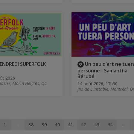
ENDREDI SUPERFOLK
Un peu d'art ne tuer
personne - Samantha
Bérubé
ût 2026
Basler, Morin-Heights, QC
14 août 2026, 17h30
JIM de L'Instable, Montréal, Q
1
...
38
39
40
41
42
43
44
...