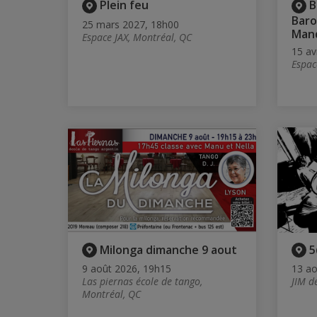
Plein feu
B
Baro
25 mars 2027, 18h00
Man
Espace JAX, Montréal, QC
15 av
Espac
Milonga dimanche 9 aout
5
9 août 2026, 19h15
13 ao
Las piernas école de tango,
JIM d
Montréal, QC