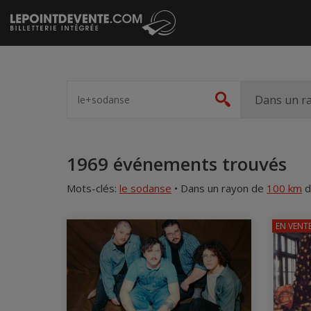
Passer
au
contenu
Spectacle,
artiste,
Dans un r
Rechercher
lieu...
Accueil
1969 événements trouvés
Mots-clés:
le sodanse
•
Dans un rayon de
100 km
d
EN VENT