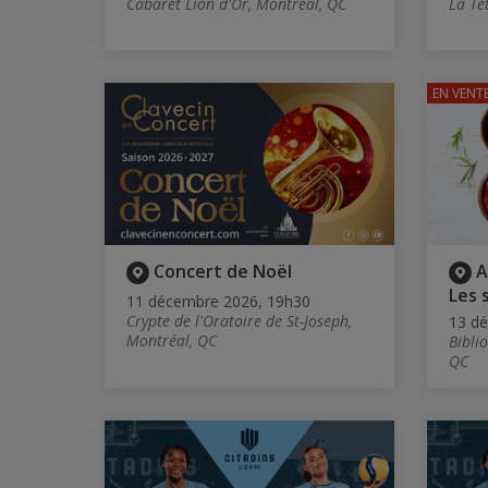
Cabaret Lion d'Or, Montréal, QC
La Té
EN VENT
Concert de Noël
A
Les 
11 décembre 2026, 19h30
Crypte de l'Oratoire de St-Joseph,
13 d
Montréal, QC
Bibli
QC