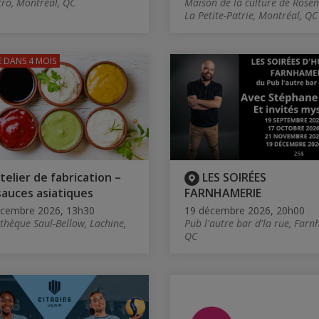
tro, Montréal, QC
Maison de la culture de Rose
La Petite-Patrie, Montréal, QC
E
DANS 4 MOIS
telier de fabrication –
LES SOIRÉES
sauces asiatiques
FARNHAMERIE
écembre 2026, 13h30
19 décembre 2026, 20h00
othèque Saul-Bellow, Lachine,
Pub l'autre bar d'la rue, Farn
QC