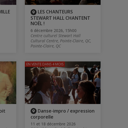
MILLE
LES CHANTEURS
STEWART HALL CHANTENT
NOËL !
6 décembre 2026, 15h00
Centre culturel Stewart Hall
Cultural Centre, Pointe-Claire, QC,
Pointe-Claire, QC
EN VENTE
DANS 4 MOIS
oit
Danse-impro / expression
corporelle
11 et 18 décembre 2026