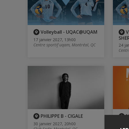
Volleyball - UQAC@UQAM
V
SHE
17 janvier 2027, 13h00
Centre sportif uqam, Montréal, QC
24 ja
Centr
PHILIPPE B - CIGALE
M
spec
30 janvier 2027, 20h00
Club Soda, Montréal, QC