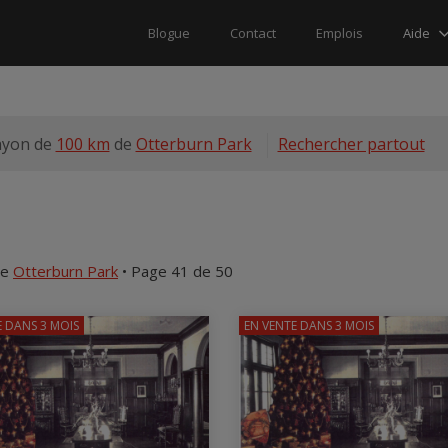
Aide
Blogue
Contact
Emplois
ayon de
100 km
de
Otterburn Park
Rechercher partout
e
Otterburn Park
• Page 41 de 50
E
DANS 3 MOIS
EN VENTE
DANS 3 MOIS