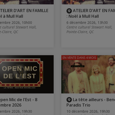
TELIER D’ART EN FAMILLE
ATELIER D’ART EN FA
l à Mull Hall
: Noël à Mull Hall
cembre 2026, 10h00
6 décembre 2026, 13h30
e culturel Stewart Hall,
Centre culturel Stewart Hall,
e-Claire, QC
Pointe-Claire, QC
EN VENTE
DANS 4 MOIS
pen Mic de l'Est - 8
La tête ailleurs - Ben
embre 2026
Paradis Trio
cembre 2026, 19h30
10 décembre 2026, 19h30