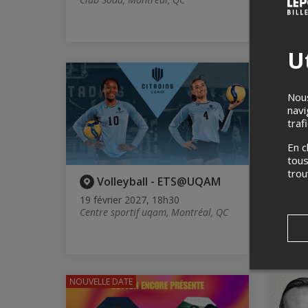
6 fév
Centr
Richm
Ut
EN VENT
Nous
navi
traf
En c
tous
tro
Volleyball - ETS@UQAM
P
bois
19 février 2027, 18h30
Centre sportif uqam, Montréal, QC
Du 19
Audit
Granb
NOUVELLE DATE