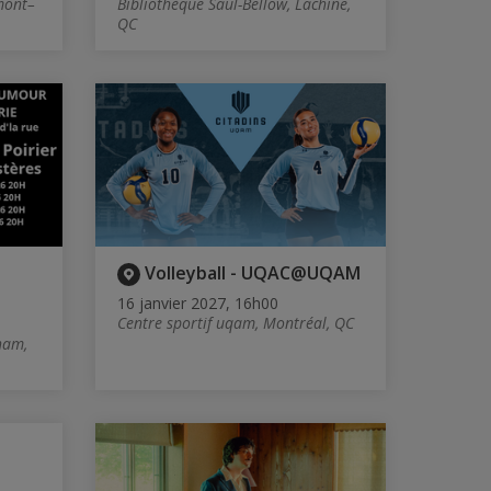
mont–
Bibliothèque Saul-Bellow, Lachine,
QC
Volleyball - UQAC@UQAM
16 janvier 2027, 16h00
Centre sportif uqam, Montréal, QC
ham,