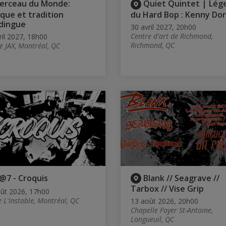
erceau du Monde:
Quiet Quintet | Lég
que et tradition
du Hard Bop : Kenny Do
dingue
30 avril 2027, 20h00
Centre d'art de Richmond,
ril 2027, 18h00
Richmond, QC
e JAX, Montréal, QC
@7 - Croquis
Blank // Seagrave //
Tarbox // Vise Grip
ût 2026, 17h00
e L'Instable, Montréal, QC
13 août 2026, 20h00
Chapelle Foyer St-Antoine,
Longueuil, QC