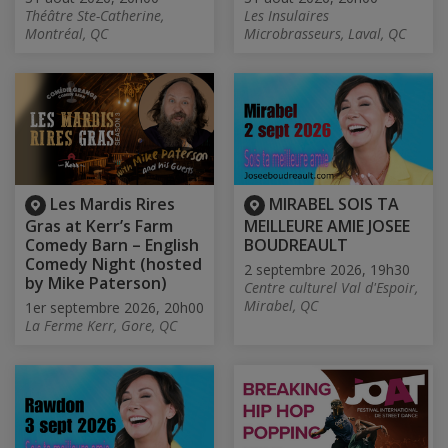
Théâtre Ste-Catherine,
Les Insulaires
Montréal, QC
Microbrasseurs, Laval, QC
Les Mardis Rires
MIRABEL SOIS TA
Gras at Kerr’s Farm
MEILLEURE AMIE JOSEE
Comedy Barn – English
BOUDREAULT
Comedy Night (hosted
2 septembre 2026, 19h30
by Mike Paterson)
Centre culturel Val d'Espoir,
Mirabel, QC
1er septembre 2026, 20h00
La Ferme Kerr, Gore, QC