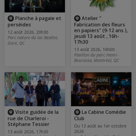
Planche à pagaie et
Atelier "
perséides
Fabrication des fleurs
en papiers" (9-12 ans ),
12 août 2026, 20h30
jeudi 13 août , 16h-
Parc nature du lac Beattie,
17h30
Gore, QC
13 août 2026, 16h00
Pavillon du parc Henri-
Bourassa, Montréal, QC
Visite guidée de la
La Cabine Comédie
rue de Charleroi -
Club
Stéphane Tessier
Du 13 août au 1er octobre
2026
13 août 2026, 17h30