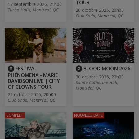
TOUR
17 septembre 2026, 21h00
Turbo Haüs, Montreal, QC
20 octobre 2026, 20h00
Club Soda, Montréal, QC
FESTIVAL
BLOOD MOON 2026
PHÉNOMENA - MARIE
30 octobre 2026, 22h00
DAVIDSON LIVE | CITY
Sainte-Catherine Hall,
OF CLOWNS TOUR
Montréal, QC
22 octobre 2026, 20h00
Club Soda, Montréal, QC
COMPLET
NOUVELLE DATE