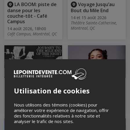
LA BOOM: piste de
Voyage Jusqu’au
danse pour les
Bout du Mile End
couche-tôt - Café
14 et 15 août 2026
Campus
Théâtre Sainte-Catherine,
Montreal, QC
14 août 2026, 18h00
Café Campus, Montréal, QC
Voyage Jusqu’au
Maïa Barouh en
Utilisation de cookies
Bout du Mile End
spectacle
14 et 15 août 2026
14 août 2026, 20h30
Théâtre Sainte-Catherine,
Espace Sûr, Bolton-Est, QC
Nous utilisons des témoins (cookies) pour
Montreal, QC
améliorer votre expérience de navigation, offrir
des fonctionnalités relatives à notre site et
analyser le trafic de nos sites.