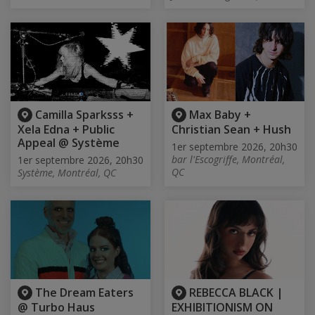
Camilla Sparksss +
Max Baby +
Xela Edna + Public
Christian Sean + Hush
Appeal @ Système
1er septembre 2026, 20h30
bar l'Escogriffe, Montréal,
1er septembre 2026, 20h30
QC
Système, Montréal, QC
The Dream Eaters
REBECCA BLACK |
@ Turbo Haus
EXHIBITIONISM ON