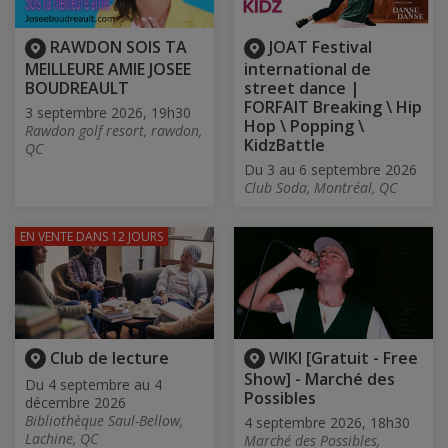
RAWDON SOIS TA
JOAT Festival
MEILLEURE AMIE JOSEE
international de
BOUDREAULT
street dance |
FORFAIT Breaking \ Hip
3 septembre 2026, 19h30
Hop \ Popping \
Rawdon golf resort, rawdon,
KidzBattle
QC
Du 3 au 6 septembre 2026
Club Soda, Montréal, QC
EN VENTE
DANS 12 JOURS
Club de lecture
WIKI [Gratuit - Free
Show] - Marché des
Du 4 septembre au 4
Possibles
décembre 2026
Bibliothèque Saul-Bellow,
4 septembre 2026, 18h30
Lachine, QC
Marché des Possibles,