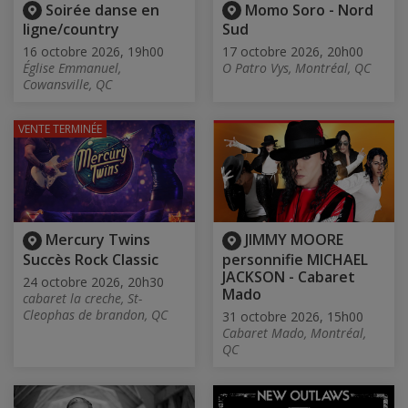
Soirée danse en
Momo Soro - Nord
ligne/country
Sud
16 octobre 2026, 19h00
17 octobre 2026, 20h00
Église Emmanuel,
O Patro Vys, Montréal, QC
Cowansville, QC
VENTE TERMINÉE
Mercury Twins
JIMMY MOORE
Succès Rock Classic
personnifie MICHAEL
JACKSON - Cabaret
24 octobre 2026, 20h30
Mado
cabaret la creche, St-
Cleophas de brandon, QC
31 octobre 2026, 15h00
Cabaret Mado, Montréal,
QC