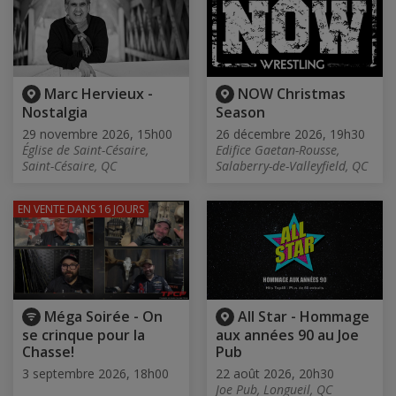
Marc Hervieux -
NOW Christmas
Nostalgia
Season
29 novembre 2026, 15h00
26 décembre 2026, 19h30
Église de Saint-Césaire,
Edifice Gaetan-Rousse,
Saint-Césaire, QC
Salaberry-de-Valleyfield, QC
EN VENTE
DANS 16 JOURS
Méga Soirée - On
All Star - Hommage
se crinque pour la
aux années 90 au Joe
Chasse!
Pub
3 septembre 2026, 18h00
22 août 2026, 20h30
Joe Pub, Longueil, QC