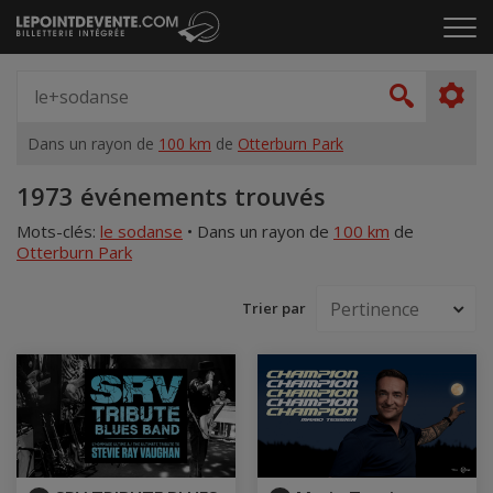
Passer
Cliq
au
pou
contenu
ouvr
Spectacle,
le
artiste,
Recher
men
lieu...
Dans un rayon de
100 km
de
Otterburn Park
Accueil
1973 événements trouvés
Mots-clés:
le sodanse
•
Dans un rayon de
100 km
de
Otterburn Park
Trier par