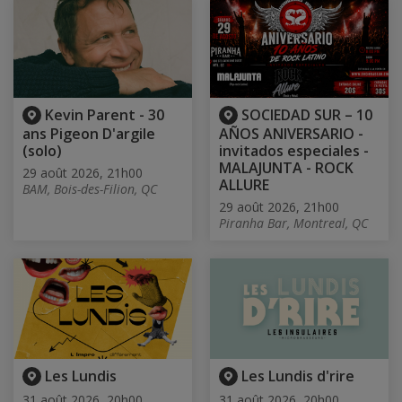
Kevin Parent - 30
SOCIEDAD SUR – 10
ans Pigeon D'argile
AÑOS ANIVERSARIO -
(solo)
invitados especiales -
MALAJUNTA - ROCK
29 août 2026, 21h00
ALLURE
BAM, Bois-des-Filion, QC
29 août 2026, 21h00
Piranha Bar, Montreal, QC
Les Lundis
Les Lundis d'rire
31 août 2026, 20h00
31 août 2026, 20h00