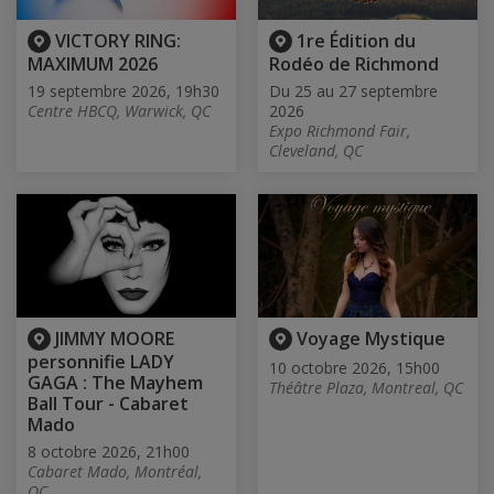
VICTORY RING:
1re Édition du
MAXIMUM 2026
Rodéo de Richmond
19 septembre 2026, 19h30
Du 25 au 27 septembre
Centre HBCQ, Warwick, QC
2026
Expo Richmond Fair,
Cleveland, QC
JIMMY MOORE
Voyage Mystique
personnifie LADY
10 octobre 2026, 15h00
GAGA : The Mayhem
Théâtre Plaza, Montreal, QC
Ball Tour - Cabaret
Mado
8 octobre 2026, 21h00
Cabaret Mado, Montréal,
QC