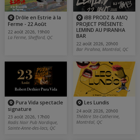
Drôle en Estrie à la
iBB PRODZ & AMQ
Ferme - 22 Août
PROJECT PRÉSENTE:
LEMIND AU PIRANHA
22 août 2026, 19h00
BAR
La Ferme, Shefford, QC
22 août 2026, 20h00
Bar Pirahna, Montréal, QC
Pura Vida spectacle
Les Lundis
signature
24 août 2026, 20h00
Théâtre Ste-Catherine,
23 août 2026, 17h00
Montréal, QC
Radis Noir Pub Nordique,
Sainte-Anne-des-lacs, QC