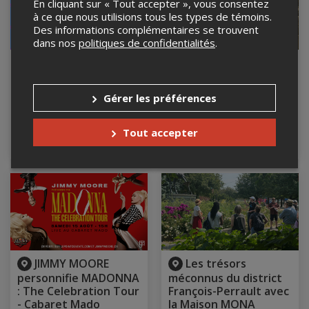
En cliquant sur « Tout accepter », vous consentez
à ce que nous utilisions tous les types de témoins.
Des informations complémentaires se trouvent
dans nos
politiques de confidentialités
.
Les Vendredis X-
Montréal de la
Larges du Café
folie : l’évolution des
Campus
droits en santé
Gérer les préférences
mentale (balade à
14 août 2026, 22h00
pied)
Café Campus, Montréal, QC
Tout accepter
15 août 2026, 10h00
CSN, Montréal, QC
JIMMY MOORE
Les trésors
personnifie MADONNA
méconnus du district
: The Celebration Tour
François-Perrault avec
- Cabaret Mado
la Maison MONA