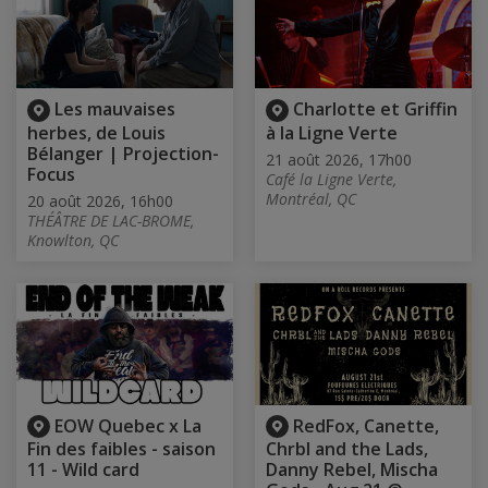
Les mauvaises
Charlotte et Griffin
herbes, de Louis
à la Ligne Verte
Bélanger | Projection-
21 août 2026, 17h00
Focus
Café la Ligne Verte,
Montréal, QC
20 août 2026, 16h00
THÉÂTRE DE LAC-BROME,
Knowlton, QC
EOW Quebec x La
RedFox, Canette,
Fin des faibles - saison
Chrbl and the Lads,
11 - Wild card
Danny Rebel, Mischa