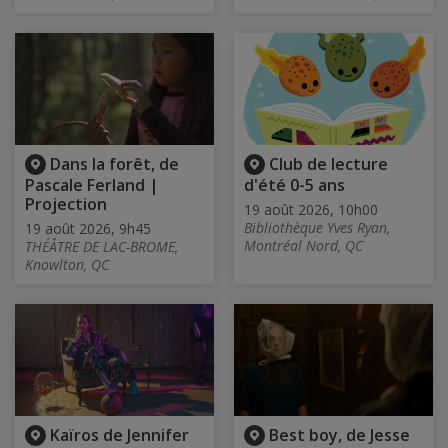
Dans la forêt, de
Club de lecture
Pascale Ferland |
d'été 0-5 ans
Projection
19 août 2026, 10h00
Bibliothèque Yves Ryan,
19 août 2026, 9h45
Montréal Nord, QC
THÉÂTRE DE LAC-BROME,
Knowlton, QC
Kaïros de Jennifer
Best boy, de Jesse