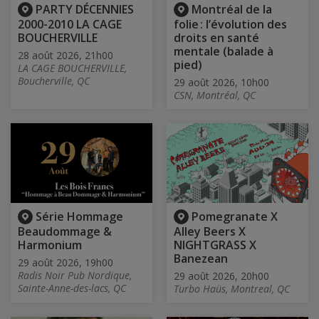
PARTY DÉCENNIES
Montréal de la
2000-2010 LA CAGE
folie : l’évolution des
BOUCHERVILLE
droits en santé
mentale (balade à
28 août 2026, 21h00
pied)
LA CAGE BOUCHERVILLE,
Boucherville, QC
29 août 2026, 10h00
CSN, Montréal, QC
Série Hommage
Pomegranate X
Beaudommage &
Alley Beers X
Harmonium
NIGHTGRASS X
Banezean
29 août 2026, 19h00
Radis Noir Pub Nordique,
29 août 2026, 20h00
Sainte-Anne-des-lacs, QC
Turbo Haüs, Montreal, QC