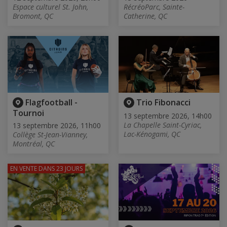
Espace culturel St. John,
RécréoParc, Sainte-
Bromont, QC
Catherine, QC
Flagfootball -
Trio Fibonacci
Tournoi
13 septembre 2026, 14h00
La Chapelle Saint-Cyriac,
13 septembre 2026, 11h00
Lac-Kénogami, QC
Collège St-Jean-Vianney,
Montréal, QC
EN VENTE
DANS 23 JOURS