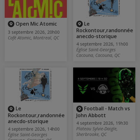
Open Mic Atomic
Le
Rockontour,randonnée
3 septembre 2026, 20h00
anecdo-storique
Café Atomic, Montreal, QC
4 septembre 2026, 11h00
Église Saint-Georges
Cacouna, Cacouna, QC
Le
Football - Match vs
Rockontour,randonnée
John Abbott
anecdo-storique
4 septembre 2026, 19h30
Plateau Sylvie-Daigle,
4 septembre 2026, 14h00
Sherbrooke, QC
Église Saint-Georges