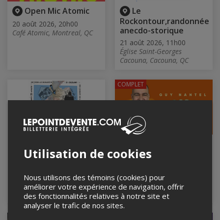
Open Mic Atomic
Le
Rockontour,randonnée
20 août 2026, 20h00
anecdo-storique
Café Atomic, Montreal, QC
21 août 2026, 11h00
Église Saint-Georges
Cacouna, Cacouna, QC
COMPLET
Le
Guy Nantel - En
Utilisation de cookies
Rockontour,randonnée
rodage
anecdo-storique
21 août 2026, 20h00
Les diffusions Pointe-
21 août 2026, 14h00
Nous utilisons des témoins (cookies) pour
Valaine, otterburn park, QC
Église Saint-Georges
améliorer votre expérience de navigation, offrir
Cacouna, Cacouna, QC
des fonctionnalités relatives à notre site et
analyser le trafic de nos sites.