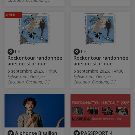
Cacouna, Cacouna, QC
ANNULÉ
Le
Le
Rockontour,randonnée
Rockontour,randonnée
anecdo-storique
anecdo-storique
5 septembre 2026, 11h00
5 septembre 2026, 14h00
Église Saint-Georges
Église Saint-Georges
Cacouna, Cacouna, QC
Cacouna, Cacouna, QC
Alphonse Bisaillon
PASSEPORT 4