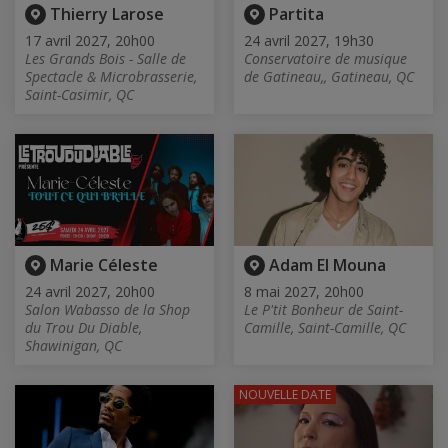
Thierry Larose
Partita
17 avril 2027, 20h00
24 avril 2027, 19h30
Les Grands Bois - Salle de
Conservatoire de musique
Spectacle & Microbrasserie,
de Gatineau,, Gatineau, QC
Saint-Casimir, QC
Marie Céleste
Adam El Mouna
24 avril 2027, 20h00
8 mai 2027, 20h00
Salon Wabasso de la Shop
Le P'tit Bonheur de Saint-
du Trou Du Diable,
Camille, Saint-Camille, QC
Shawinigan, QC
NOUVELLE DATE