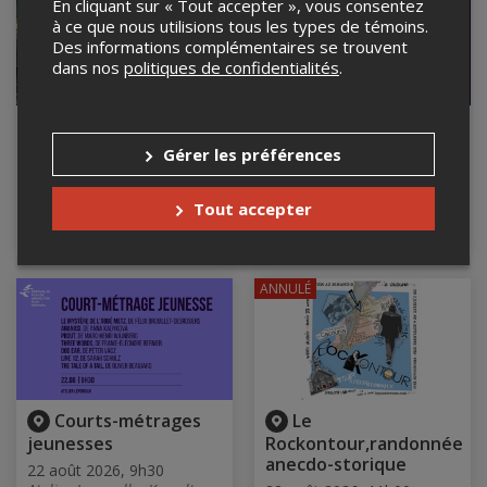
En cliquant sur « Tout accepter », vous consentez
à ce que nous utilisions tous les types de témoins.
Des informations complémentaires se trouvent
dans nos
politiques de confidentialités
.
Jo-Bine
Soirée DJ sous les
étoiles au Domaine
Gérer les préférences
21 août 2026, 20h00
Jolivent
Lieu à confirmer
21 août 2026, 20h30
Tout accepter
Domaine Jolivent, Lac-
Brome, QC
ANNULÉ
Courts-métrages
Le
jeunesses
Rockontour,randonnée
anecdo-storique
22 août 2026, 9h30