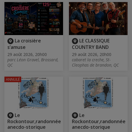
La croisière
LE CLASSIQUE
s’amuse
COUNTRY BAND
29 août 2026, 20h00
29 août 2026, 20h00
parc Léon Gravel, Brossard,
cabaret la creche, St-
QC
Cleophas de brandon, QC
ANNULÉ
Le
Le
Rockontour,randonnée
Rockontour,randonnée
anecdo-storique
anecdo-storique