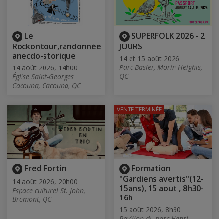
Le
SUPERFOLK 2026 - 2
Rockontour,randonnée
JOURS
anecdo-storique
14 et 15 août 2026
Parc Basler, Morin-Heights,
14 août 2026, 14h00
QC
Église Saint-Georges
Cacouna, Cacouna, QC
VENTE TERMINÉE
Fred Fortin
Formation
"Gardiens avertis"(12-
14 août 2026, 20h00
15ans), 15 aout , 8h30-
Espace culturel St. John,
16h
Bromont, QC
15 août 2026, 8h30
Pavillon du parc Henri-