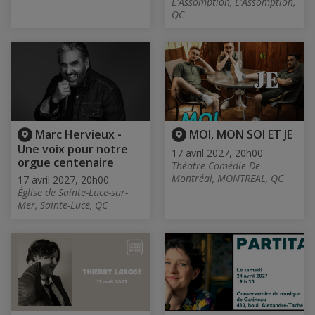
L'Assomption, L'Assomption,
QC
Marc Hervieux -
MOI, MON SOI ET JE
Une voix pour notre
17 avril 2027, 20h00
orgue centenaire
Théatre Comédie De
Montréal, MONTREAL, QC
17 avril 2027, 20h00
Église de Sainte-Luce-sur-
Mer, Sainte-Luce, QC