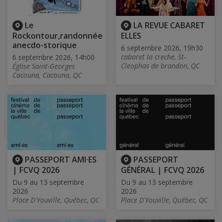
Le
LA REVUE CABARET
Rockontour,randonnée
ELLES
anecdo-storique
6 septembre 2026, 19h30
cabaret la creche, St-
6 septembre 2026, 14h00
Cleophas de brandon, QC
Église Saint-Georges
Cacouna, Cacouna, QC
PASSEPORT AMI·ES
PASSEPORT
| FCVQ 2026
GÉNÉRAL | FCVQ 2026
Du 9 au 13 septembre
Du 9 au 13 septembre
2026
2026
Place D'Youville, Québec, QC
Place D'Youville, Québec, QC