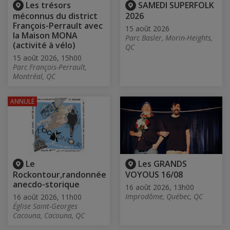
Les trésors
SAMEDI SUPERFOLK
méconnus du district
2026
François-Perrault avec
15 août 2026
la Maison MONA
Parc Basler, Morin-Heights,
(activité à vélo)
QC
15 août 2026, 15h00
Parc François-Perrault,
Montréal, QC
ANNULÉ
Le
Les GRANDS
Rockontour,randonnée
VOYOUS 16/08
anecdo-storique
16 août 2026, 13h00
Improdôme, Québec, QC
16 août 2026, 11h00
Église Saint-Georges
Cacouna, Cacouna, QC