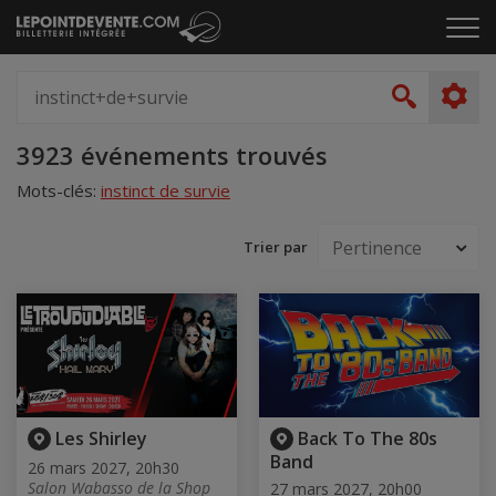
Passer
Cliq
au
pou
contenu
ouvr
Spectacle,
le
artiste,
Recher
men
lieu...
Accueil
3923 événements trouvés
Mots-clés:
instinct de survie
Trier par
Les Shirley
Back To The 80s
Band
26 mars 2027, 20h30
Salon Wabasso de la Shop
27 mars 2027, 20h00