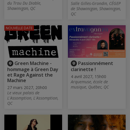
du Trou Du Diable,
Salle Gilles-Grondin, CÉGEP
Shawinigan, QC
de Shawinigan, Shawinigan,
QC
NOUVELLE DATE
Green Machine -
Passionnément
hommage à Green Day
clarinette !
et Rage Against the
4 avril 2027, 15h00
Machine
Arquemuse, école de
musique, Québec, QC
27 mars 2027, 20h00
Le vieux palais de
L'Assomption, L'Assomption,
QC