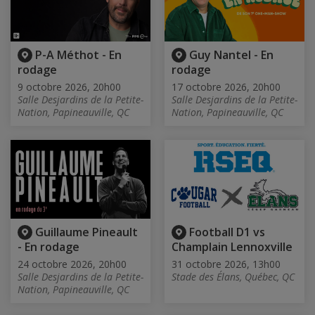
P-A Méthot - En
Guy Nantel - En
rodage
rodage
9 octobre 2026, 20h00
17 octobre 2026, 20h00
Salle Desjardins de la Petite-
Salle Desjardins de la Petite-
Nation, Papineauville, QC
Nation, Papineauville, QC
Guillaume Pineault
Football D1 vs
- En rodage
Champlain Lennoxville
24 octobre 2026, 20h00
31 octobre 2026, 13h00
Salle Desjardins de la Petite-
Stade des Élans, Québec, QC
Nation, Papineauville, QC