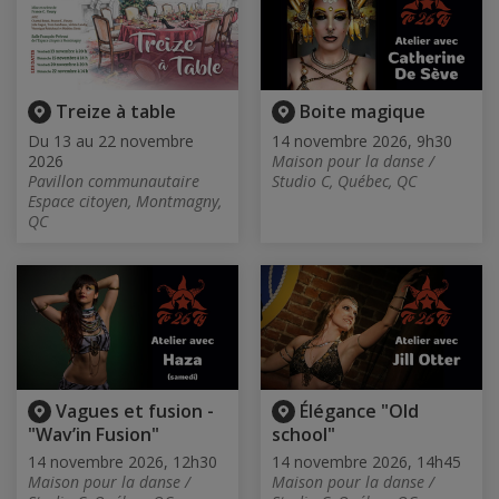
Treize à table
Boite magique
Du 13 au 22 novembre
14 novembre 2026, 9h30
2026
Maison pour la danse /
Pavillon communautaire
Studio C, Québec, QC
Espace citoyen, Montmagny,
QC
Vagues et fusion -
Élégance "Old
"Wav’in Fusion"
school"
14 novembre 2026, 12h30
14 novembre 2026, 14h45
Maison pour la danse /
Maison pour la danse /