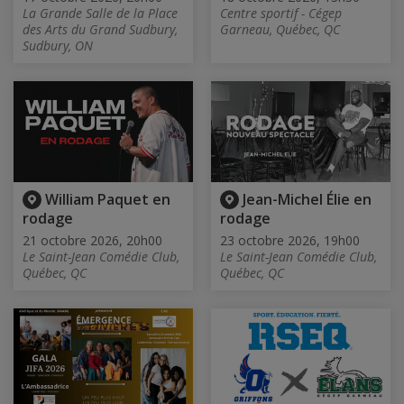
La Grande Salle de la Place
Centre sportif - Cégep
des Arts du Grand Sudbury,
Garneau, Québec, QC
Sudbury, ON
William Paquet en
Jean-Michel Élie en
rodage
rodage
21 octobre 2026, 20h00
23 octobre 2026, 19h00
Le Saint-Jean Comédie Club,
Le Saint-Jean Comédie Club,
Québec, QC
Québec, QC