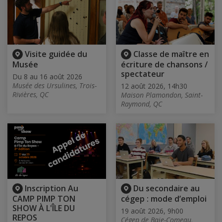
Visite guidée du
Classe de maître en
Musée
écriture de chansons /
spectateur
Du 8 au 16 août 2026
Musée des Ursulines, Trois-
12 août 2026, 14h30
Rivières, QC
Maison Plamondon, Saint-
Raymond, QC
Inscription Au
Du secondaire au
CAMP PIMP TON
cégep : mode d’emploi
SHOW À L'ÎLE DU
19 août 2026, 9h00
REPOS
Cégep de Baie-Comeau,