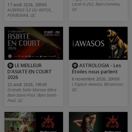
Local A-202, Baie-Comeau,
17 août 2026, 20h00
QC
AUBERGE ÎLE DU REPOS,
PÉRIBONKA, QC
LE MEILLEUR
ASTROLOGIA - Les
D’ASIATE EN COURT
Étoiles nous parlent
2026
6 novembre 2026, 20h00
L'Espace Awasos, Bécancour,
22 août 2026, 19h30
QC
Grande Salle Maison Mère
Baie-Saint-Paul, Baie-Saint-
Paul, QC