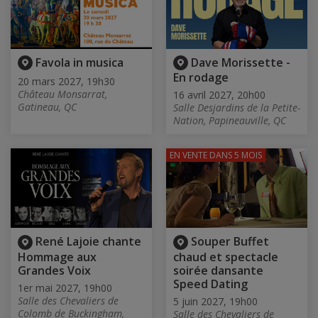
Favola in musica
Dave Morissette -
En rodage
20 mars 2027, 19h30
Château Monsarrat,
16 avril 2027, 20h00
Gatineau, QC
Salle Desjardins de la Petite-
Nation, Papineauville, QC
EN VENTE
DANS 5 MOIS
René Lajoie chante
Souper Buffet
Hommage aux
chaud et spectacle
Grandes Voix
soirée dansante
Speed Dating
1er mai 2027, 19h00
Salle des Chevaliers de
5 juin 2027, 19h00
Colomb de Buckingham,
Salle des Chevaliers de