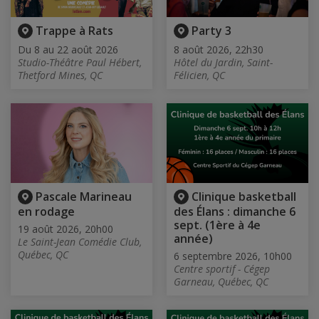
Trappe à Rats
Party 3
Du 8 au 22 août 2026
8 août 2026, 22h30
Studio-Théâtre Paul Hébert,
Hôtel du Jardin, Saint-
Thetford Mines, QC
Félicien, QC
Pascale Marineau
Clinique basketball
en rodage
des Élans : dimanche 6
sept. (1ère à 4e
19 août 2026, 20h00
année)
Le Saint-Jean Comédie Club,
Québec, QC
6 septembre 2026, 10h00
Centre sportif - Cégep
Garneau, Québec, QC