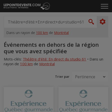
Passer
Cliq
au
pou
contenu
ouvr
Spectacle,
le
artiste,
Recher
men
lieu...
Dans un rayon de
100 km
de
Montréal
Accueil
Événements en dehors de la région
que vous avez spécifiée
Mots-clés:
Théâtre d’été: En direct du studio 61
•
Dans un
rayon de
100 km
de
Montréal
Trier par