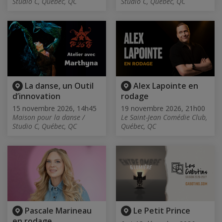
Studio C, Québec, QC
Studio C, Québec, QC
La danse, un Outil
Alex Lapointe en
d’innovation
rodage
15 novembre 2026, 14h45
19 novembre 2026, 21h00
Maison pour la danse /
Le Saint-Jean Comédie Club,
Studio C, Québec, QC
Québec, QC
Pascale Marineau
Le Petit Prince
en rodage