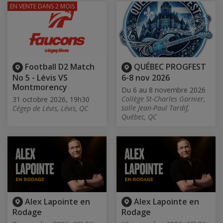
EN VENTE
DANS 2 MOIS
Football D2 Match
QUÉBEC PROGFEST
No 5 - Lévis VS
6-8 nov 2026
Montmorency
Du 6 au 8 novembre 2026
Collège St-Charles Garnier,
31 octobre 2026, 19h30
salle Jean-Paul Tardif,
Cégep de Lévis, Lévis, QC
Québec, QC
Alex Lapointe en
Alex Lapointe en
Rodage
Rodage