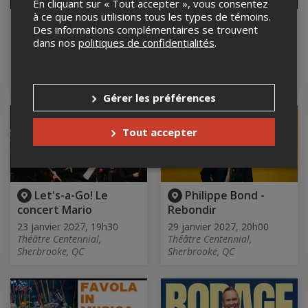
En cliquant sur « Tout accepter », vous consentez
à ce que nous utilisions tous les types de témoins.
Le Rêve du Diable
Back To The 80s
Des informations complémentaires se trouvent
Band
11 décembre 2026, 20h00
dans nos
politiques de confidentialités
.
L'Anti Bar & Spectacles,
22 janvier 2027, 20h00
Québec, QC
Centennial Theatre,
Sherbrooke, QC
Gérer les préférences
Tout accepter
Let's-a-Go! Le
Philippe Bond -
concert Mario
Rebondir
23 janvier 2027, 19h30
29 janvier 2027, 20h00
Théâtre Centennial,
Théâtre Centennial,
Sherbrooke, QC
Sherbrooke, QC