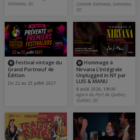
Gatineau, QC
Colomb Gatineau, Gatineau,
QC
Festival vintage du
Hommage à
Grand Portneuf 4è
Nirvana L’intégrale
Édition
Unplugged in NY par
LUIS & MANU
Du 22 au 25 juillet 2027
8 août 2026, 19h30
Agora du Port de Québec,
Québec, QC