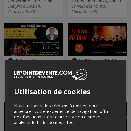
7 novembre 2026, 20h00
12 novembre 2026, 20h00
Complexe Evasion,
La Nuit des Temps,
Victoriaville, QC
Chicoutimi, QC
Gala de la
Le Rêve du Diable
présidence SCCPQ
4 décembre 2026, 20h00
2026
L'Anti Bar & Spectacles,
Québec, QC
16 novembre 2026, 15h30
Fairmont le Château
Utilisation de cookies
Montebello, Montebello, QC
Nous utilisons des témoins (cookies) pour
améliorer votre expérience de navigation, offrir
des fonctionnalités relatives à notre site et
analyser le trafic de nos sites.