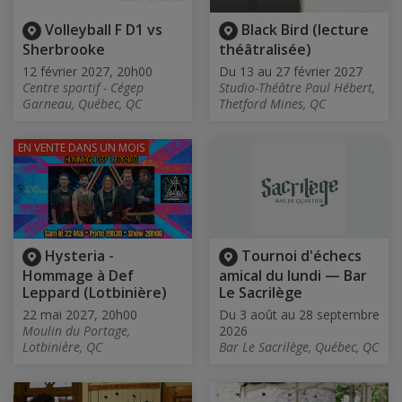
Volleyball F D1 vs
Black Bird (lecture
Sherbrooke
théâtralisée)
12 février 2027, 20h00
Du 13 au 27 février 2027
Centre sportif - Cégep
Studio-Théâtre Paul Hébert,
Garneau, Québec, QC
Thetford Mines, QC
EN VENTE
DANS UN MOIS
Hysteria -
Tournoi d'échecs
Hommage à Def
amical du lundi — Bar
Leppard (Lotbinière)
Le Sacrilège
22 mai 2027, 20h00
Du 3 août au 28 septembre
Moulin du Portage,
2026
Lotbinière, QC
Bar Le Sacrilège, Québec, QC