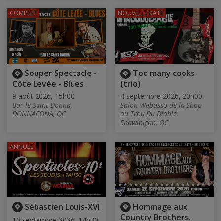
COMPLET
NOUVELLE DATE
Souper Spectacle -
Too many cooks
Côte Levée - Blues
(trio)
9 août 2026, 15h00
4 septembre 2026, 20h00
Bar le Saint Donna,
Salon Wabasso de la Shop
DONNACONA, QC
du Trou Du Diable,
Shawinigan, QC
ANNULÉ
Sébastien Louis-XVI
Hommage aux
Country Brothers.
10 septembre 2026, 14h30