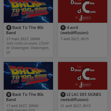
Back To The 80s
4 avril
Band
(webdiffusion)
27 mars 2027, 20h00
7 avril 2027, 0h15
Salle Gilles-Grondin, CÉGEP
de Shawinigan, Shawinigan,
QC
Back To The 80s
LE LAC DES SIGNES
Band
(webdiffusion)
17 avril 2027, 20h00
21 avril 2027, 0h15
Salle Georges D'Or,