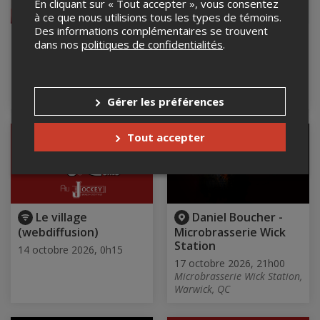
En cliquant sur « Tout accepter », vous consentez
à ce que nous utilisions tous les types de témoins.
Des informations complémentaires se trouvent
Basia Bulat [Solo]
LOSTBOY CARLOS -
dans nos
politiques de confidentialités
.
FRETTE LAB TOUR
2 octobre 2026, 20h00
Le Zaricot, Saint-Hyacinthe,
10 octobre 2026, 21h00
QC
Rock cafe le Stage, Trois
rivière, QC
Gérer les préférences
Tout accepter
Le village
Daniel Boucher -
(webdiffusion)
Microbrasserie Wick
Station
14 octobre 2026, 0h15
17 octobre 2026, 21h00
Microbrasserie Wick Station,
Warwick, QC