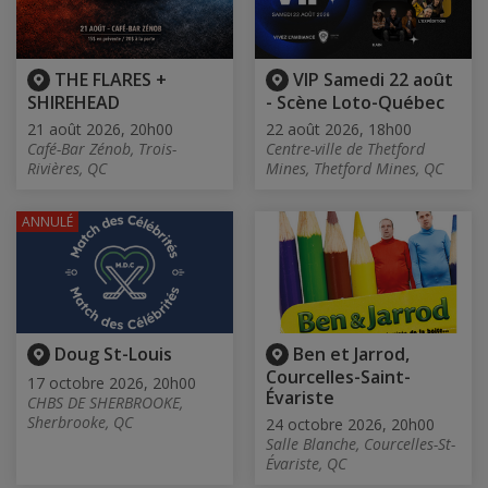
THE FLARES +
VIP Samedi 22 août
SHIREHEAD
- Scène Loto-Québec
21 août 2026, 20h00
22 août 2026, 18h00
Café-Bar Zénob, Trois-
Centre-ville de Thetford
Rivières, QC
Mines, Thetford Mines, QC
ANNULÉ
Doug St-Louis
Ben et Jarrod,
Courcelles-Saint-
17 octobre 2026, 20h00
Évariste
CHBS DE SHERBROOKE,
Sherbrooke, QC
24 octobre 2026, 20h00
Salle Blanche, Courcelles-St-
Évariste, QC