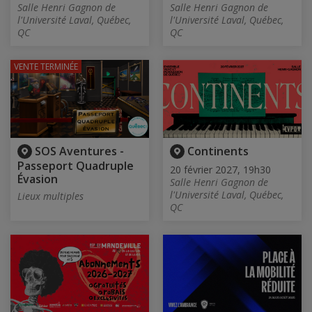
Salle Henri Gagnon de
Salle Henri Gagnon de
l'Université Laval, Québec,
l'Université Laval, Québec,
QC
QC
VENTE TERMINÉE
SOS Aventures -
Continents
Passeport Quadruple
20 février 2027, 19h30
Évasion
Salle Henri Gagnon de
l'Université Laval, Québec,
Lieux multiples
QC