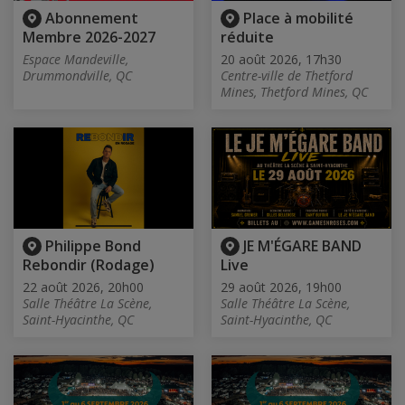
Abonnement
Place à mobilité
Membre 2026-2027
réduite
Espace Mandeville,
20 août 2026, 17h30
Drummondville, QC
Centre-ville de Thetford
Mines, Thetford Mines, QC
Philippe Bond
JE M'ÉGARE BAND
Rebondir (Rodage)
Live
22 août 2026, 20h00
29 août 2026, 19h00
Salle Théâtre La Scène,
Salle Théâtre La Scène,
Saint-Hyacinthe, QC
Saint-Hyacinthe, QC