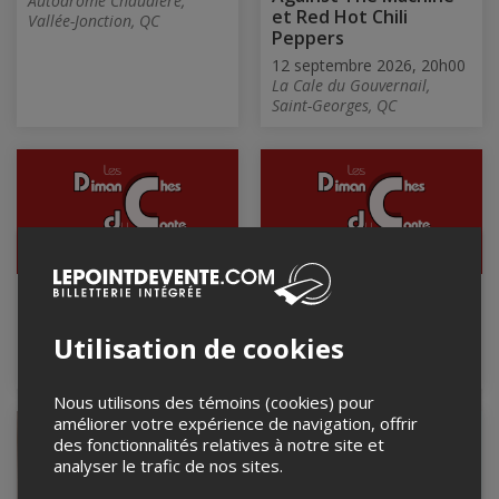
Autodrome Chaudière,
et Red Hot Chili
Vallée-Jonction, QC
Peppers
12 septembre 2026, 20h00
La Cale du Gouvernail,
Saint-Georges, QC
LA GRANDE VIRÉE
Les histoires en
(webdiffusion)
cadeaux
(webdiffusion)
Utilisation de cookies
16 septembre 2026, 0h15
23 septembre 2026, 0h15
Nous utilisons des témoins (cookies) pour
améliorer votre expérience de navigation, offrir
des fonctionnalités relatives à notre site et
analyser le trafic de nos sites.