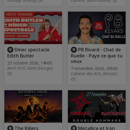
Granby, Granby, QC
Camille, Saint-Camille, QC
VENTE TERMINÉE
Diner spectacle
PB Rivard - Chat de
Edith Butler
Ruelle - Paye ce que tu
veux
25 octobre 2026, 14h00
Baril Grill, Saint-Georges,
7 novembre 2026, 20h00
QC
Cabaret des Arts, Disraeli,
QC
The Killers
Metallica et Iron