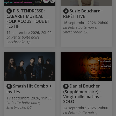
P.S. TENDRESSE :
Suzie Bouchard :
CABARET MUSICAL
RÉPÉTITIVE
FOLK ACOUSTIQUE ET
16 septembre 2026, 20h00
FESTIF
La Petite boite noire,
Sherbrooke, QC
11 septembre 2026, 20h00
La Petite boite noire,
Sherbrooke, QC
Smash Hit Combo +
Daniel Boucher
invités
(Supplémentaire) :
Vingt mille matins -
17 septembre 2026, 19h30
SOLO
La Petite boite noire,
Sherbrooke, QC
24 septembre 2026, 20h00
La Petite boite noire,