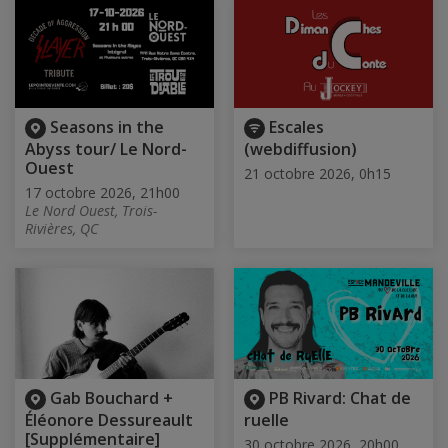
Seasons in the
Escales
Abyss tour/ Le Nord-
(webdiffusion)
Ouest
21 octobre 2026, 0h15
17 octobre 2026, 21h00
Le Nord Ouest, Trois-
Rivières, QC
Gab Bouchard +
PB Rivard: Chat de
Éléonore Dessureault
ruelle
[Supplémentaire]
30 octobre 2026, 20h00