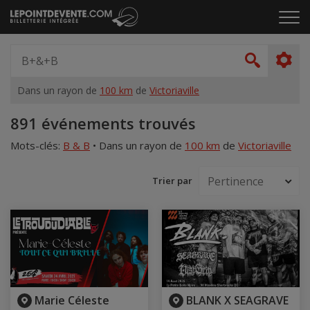
Passer
Cliq
au
pou
contenu
ouvr
Spectacle,
le
artiste,
Recher
men
lieu...
Dans un rayon de
100 km
de
Victoriaville
Accueil
891 événements trouvés
Mots-clés:
B & B
•
Dans un rayon de
100 km
de
Victoriaville
Trier par
Marie Céleste
BLANK X SEAGRAVE