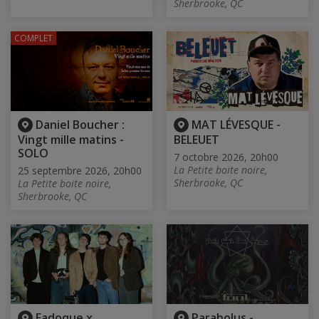
Sherbrooke, QC
COMPLET
Daniel Boucher :
MAT LÉVESQUE -
Vingt mille matins -
BELEUET
SOLO
7 octobre 2026, 20h00
La Petite boite noire,
25 septembre 2026, 20h00
Sherbrooke, QC
La Petite boite noire,
Sherbrooke, QC
Fadoque x
Parabolus -