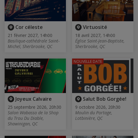
Cor céleste
Virtuosité
21 février 2027, 14h00
18 avril 2027, 14h00
Basilique-cathédrale Saint-
Église Saint-Jean-Baptiste,
Michel, Sherbrooke, QC
Sherbrooke, QC
NOUVELLE DATE
Joyeux Calvaire
Salut Bob Gorgée!
25 septembre 2026, 20h30
9 octobre 2026, 20h30
Salon Wabasso de la Shop
Moulin du Portage,
du Trou Du Diable,
Lotbinière, QC
Shawinigan, QC