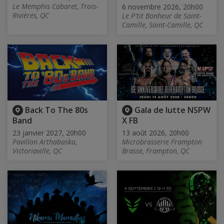
Le Memphis Cabaret, Trois-
6 novembre 2026, 20h00
Rivières, QC
Le P'tit Bonheur de Saint-
Camille, Saint-Camille, QC
Back To The 80s
Gala de lutte NSPW
Band
X FB
23 janvier 2027, 20h00
13 août 2026, 20h00
Pavillon Arthabaska,
Microbrasserie Frampton
Victoriaville, QC
Brasse, Frampton, QC