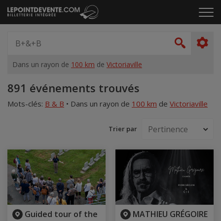
Passer
Cliq
au
pou
contenu
ouvr
Spectacle,
le
artiste,
Recher
men
lieu...
Dans un rayon de
100 km
de
Victoriaville
Accueil
891 événements trouvés
Mots-clés:
B & B
•
Dans un rayon de
100 km
de
Victoriaville
Trier par
Guided tour of the
MATHIEU GRÉGOIRE