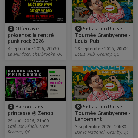
Offensive
Sébastien Russell -
présente: la rentré
Tournée Granbyenne -
punk rock 2026
Louis' Pub
4 septembre 2026, 20h30
28 septembre 2026, 20h00
Le Murdoch, Sherbrooke, QC
Louis' Pub, Granby, QC
Balcon sans
Sébastien Russell -
princesse @ Zénob
Tournée Granbyenne -
Lancement
29 août 2026, 21h00
Café-Bar Zénob, Trois-
3 septembre 2026, 20h30
Rivières, QC
Bar le National, Granby, QC