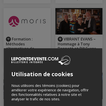
Formation :
VIBRANT EVANS –
Méthodes
Hommage à Tony
alternatives de
Bennett et Bill Evans
financement et
22 août 2026, 20h00
tendances
La Petite boite noire,
Sherbrooke, QC
11 et 13 mai 2027
Utilisation de cookies
Nous utilisons des témoins (cookies) pour
améliorer votre expérience de navigation, offrir
des fonctionnalités relatives à notre site et
analyser le trafic de nos sites.
P'tit Gros Bison au
Hommage à Plume