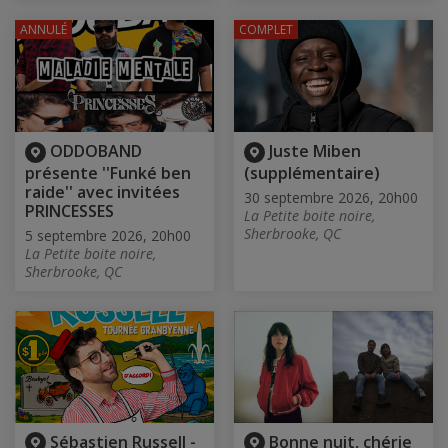
ANNULÉ
COMPLET
ODDOBAND
Juste Miben
présente ''Funké ben
(supplémentaire)
raide'' avec invitées
30 septembre 2026, 20h00
PRINCESSES
La Petite boite noire,
Sherbrooke, QC
5 septembre 2026, 20h00
La Petite boite noire,
Sherbrooke, QC
Sébastien Russell -
Bonne nuit, chérie