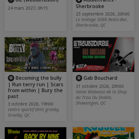
Sherbrooke
24 mars 2027, 0h15
25 septembre 2026, 20h00
Le Vintage 5080 Resto-Bar,
Sherbrooke, QC
Becoming the bully
Gab Bouchard
| Run terry run | Scars
31 octobre 2026, 20h00
from within | Bury the
Salon Wabasso de la Shop
past
du Trou Du Diable,
Shawinigan, QC
3 octobre 2026, 19h00
centre sportif DHG granby,
Granby, QC