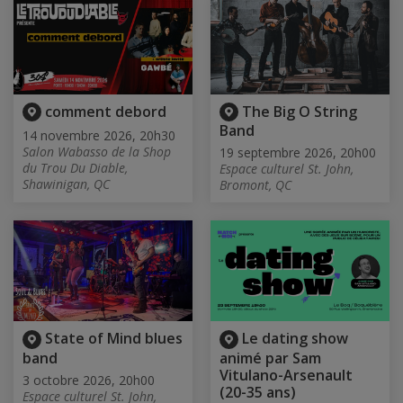
comment debord
The Big O String
Band
14 novembre 2026, 20h30
Salon Wabasso de la Shop
19 septembre 2026, 20h00
du Trou Du Diable,
Espace culturel St. John,
Shawinigan, QC
Bromont, QC
State of Mind blues
Le dating show
band
animé par Sam
Vitulano-Arsenault
3 octobre 2026, 20h00
(20-35 ans)
Espace culturel St. John,