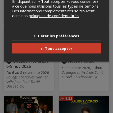
En cliquant sur « Tout accepter », vous consentez
Boq
Latraverse!
à ce que nous utilisions tous les types de témoins.
10 octobre 2026, 21h00
26 septembre 2026, 19h30
Des informations complémentaires se trouvent
Le Boq / Boquébière,
Le Vintage 5080 Resto-Bar,
dans nos
politiques de confidentialités
.
Sherbrooke, QC, QC
Sherbrooke, QC
Gérer les préférences
Tout accepter
QUÉBEC PROGFEST
Noël à minuit
6-8 nov 2026
6 décembre 2026, 14h00
Basilique-cathédrale Saint-
Du 6 au 8 novembre 2026
Michel, Sherbrooke, QC
Collège St-Charles Garnier,
salle Jean-Paul Tardif,
Québec, QC
ANNULÉ