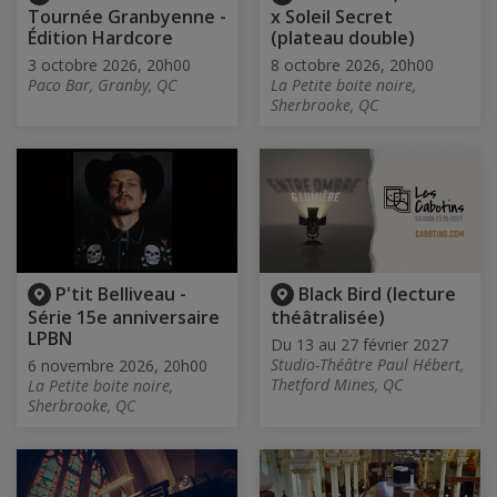
Tournée Granbyenne -
x Soleil Secret
Édition Hardcore
(plateau double)
3 octobre 2026, 20h00
8 octobre 2026, 20h00
Paco Bar, Granby, QC
La Petite boite noire,
Sherbrooke, QC
P'tit Belliveau -
Black Bird (lecture
Série 15e anniversaire
théâtralisée)
LPBN
Du 13 au 27 février 2027
Studio-Théâtre Paul Hébert,
6 novembre 2026, 20h00
Thetford Mines, QC
La Petite boite noire,
Sherbrooke, QC