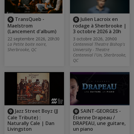
TransQueb -
Julien Lacroix en
Maelstrom
rodage à Sherbrooke |
(Lancement d'album)
3 octobre 2026 à 20h
22 septembre 2026, 20h30
3 octobre 2026, 20h00
La Petite boite noire,
Centennial Theatre Bishop's
Sherbrooke, QC
University - Theatre
Centennial l'Un, Sherbrooke,
QC
Jazz Street Boyz (JJ
SAINT-GEORGES -
Cale Tribute) :
Étienne Drapeau /
Naturally Cale | Dan
DRAPEAU, une guitare,
Livingston
un piano