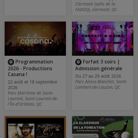
Clermont (salle de la
FADOQ), clermont, QC
Programmation
Forfait 3 soirs |
2026 - Productions
Admission générale
Casana !
Du 27 au 29 août 2026
Parc Alexis-Blanchet, Saint-
22 août et 18 septembre
Lambert-de-Lauzon, QC
2026
Parc Maritime de Saint-
Laurent, Saint-Laurent-de-
l'Île-d'Orléans, QC