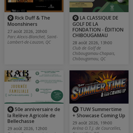
Rick Duff & The
LA CLASSIQUE DE
Moonshiners
GOLF DE LA
FONDATION - ÉDITION
27 août 2026, 20h00
CHIBOUGAMAU
Parc Alexis-Blanchet, Saint-
Lambert-de-Lauzon, QC
28 août 2026, 13h00
Club de Golf de
Chibougamau-Chapais,
Chibougamau, QC
50e anniversaire de
TUW Summertime
la Relève Agricole de
+ Showcase Coming Up
Bellechasse
29 août 2026, 19h00
Aréna O.T.J. de Courcelles,
29 août 2026, 12h00