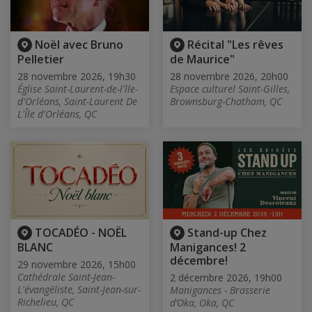
Noël avec Bruno
Récital "Les rêves
Pelletier
de Maurice"
28 novembre 2026, 19h30
28 novembre 2026, 20h00
Église Saint-Laurent-de-l'île-
Espace culturel Saint-Gilles,
d'Orléans, Saint-Laurent De
Brownsburg-Chatham, QC
L'Île d'Orléans, QC
TOCADÉO - NOËL
Stand-up Chez
BLANC
Manigances! 2
décembre!
29 novembre 2026, 15h00
Cathédrale Saint-Jean-
2 décembre 2026, 19h00
L'évangéliste, Saint-Jean-sur-
Manigances - Brasserie
Richelieu, QC
d’Oka, Oka, QC