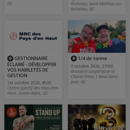
QC
Richelieu, Saint-Mathias-sur-
Richelieu, QC
GESTIONNAIRE
1/4 de tonne
ÉCLAIRÉ - DÉVELOPPER
3 octobre 2026, 21h00
VOS HABILETÉS DE
Brasserie coopérative la
GESTION
Chasse-Pinte, L'Anse-Saint-
Jean, QC
1er octobre 2026, 8h30
Centre Sportif des Pays-d’en-
Haut, Sainte-Adèle, QC