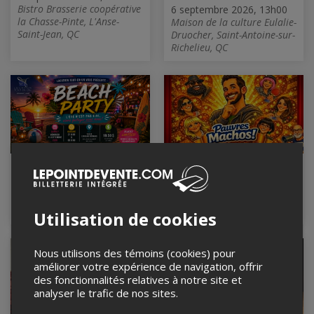
Bistro Brasserie coopérative
6 septembre 2026, 13h00
la Chasse-Pinte, L'Anse-
Maison de la culture Eulalie-
Saint-Jean, QC
Druocher, Saint-Antoine-sur-
Richelieu, QC
Beach Party
PAUVRES MACHOS !!
11 septembre 2026, 21h00
12 septembre 2026, 20h00
Salle Lorraine-Bernard,
Le St-Edmond, Val-Alain, QC
Beloeil, QC
Utilisation de cookies
Nous utilisons des témoins (cookies) pour
améliorer votre expérience de navigation, offrir
des fonctionnalités relatives à notre site et
analyser le trafic de nos sites.