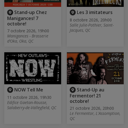
Stand-up Chez
Les 3 imitateurs
Manigances! 7
8 octobre 2026, 20h00
octobre!
Salle Julie-Pothier, Saint-
Jacques, QC
7 octobre 2026, 19h00
Manigances - Brasserie
d’Oka, Oka, QC
NOW Tell Me
Stand-Up au
Fermentor! 21
11 octobre 2026, 19h30
octobre!
Edifice Gaetan-Rousse,
Salaberry-de-Valleyfield, QC
21 octobre 2026, 20h00
Le Fermentor, L'Assomption,
QC