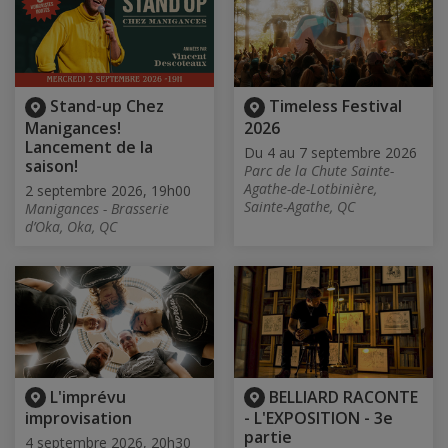
Stand-up Chez
Timeless Festival
Manigances!
2026
Lancement de la
Du 4 au 7 septembre 2026
saison!
Parc de la Chute Sainte-
Agathe-de-Lotbinière,
2 septembre 2026, 19h00
Sainte-Agathe, QC
Manigances - Brasserie
d’Oka, Oka, QC
L'imprévu
BELLIARD RACONTE
improvisation
- L'EXPOSITION - 3e
partie
4 septembre 2026, 20h30