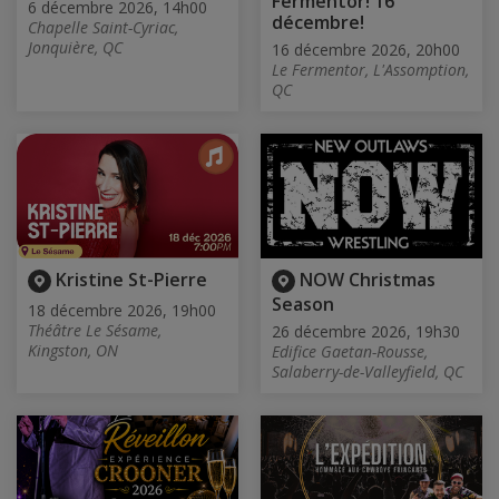
Fermentor! 16
6 décembre 2026, 14h00
décembre!
Chapelle Saint-Cyriac,
Jonquière, QC
16 décembre 2026, 20h00
Le Fermentor, L'Assomption,
QC
Kristine St-Pierre
NOW Christmas
Season
18 décembre 2026, 19h00
Théâtre Le Sésame,
26 décembre 2026, 19h30
Kingston, ON
Edifice Gaetan-Rousse,
Salaberry-de-Valleyfield, QC