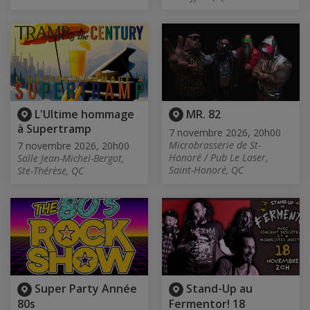
L'Ultime hommage
MR. 82
à Supertramp
7 novembre 2026, 20h00
Microbrasserie de St-
7 novembre 2026, 20h00
Honoré / Pub Le Laser,
Salle Jean-Michel-Bergot,
Saint-Honoré, QC
Ste-Thérèse, QC
Super Party Année
Stand-Up au
80s
Fermentor! 18