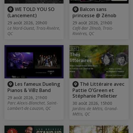
WE TOLD YOU SO
Balcon sans
(Lancement)
princesse @ Zénob
29 août 2026, 20h00
29 août 2026, 21h00
Le Nord-Ouest, Trois-Rivière,
Café-Bar Zénob, Trois-
QC
Rivières, QC
Les fameux Dueling
Thé Littéraire avec
Pianos & ViBz Band
Pattie O’Green et
Stéphanie Pelletier
29 août 2026, 21h00
Parc Alexis-Blanchet, Saint-
30 août 2026, 15h00
Lambert-de-Lauzon, QC
Jardins de Métis, Grand-
Métis, QC