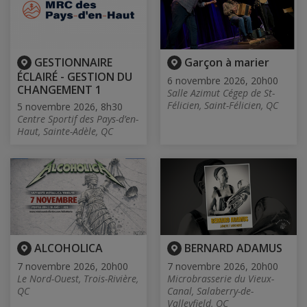
GESTIONNAIRE
Garçon à marier
ÉCLAIRÉ - GESTION DU
6 novembre 2026, 20h00
CHANGEMENT 1
Salle Azimut Cégep de St-
Félicien, Saint-Félicien, QC
5 novembre 2026, 8h30
Centre Sportif des Pays-d’en-
Haut, Sainte-Adèle, QC
ALCOHOLICA
BERNARD ADAMUS
7 novembre 2026, 20h00
7 novembre 2026, 20h00
Le Nord-Ouest, Trois-Rivière,
Microbrasserie du Vieux-
QC
Canal, Salaberry-de-
Valleyfield, QC