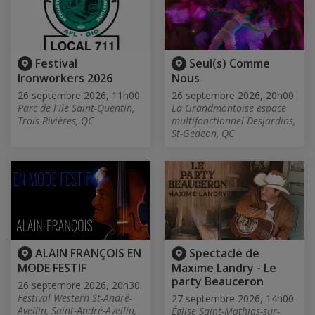
Festival
Seul(s) Comme
Ironworkers 2026
Nous
26 septembre 2026, 11h00
26 septembre 2026, 20h00
Parc de l'Ile Saint-Quentin,
La Grandmontoise espace
Trois-Rivières, QC
multifonctionnel Desjardins,
St-Gedeon, QC
ALAIN FRANÇOIS EN
Spectacle de
MODE FESTIF
Maxime Landry - Le
party Beauceron
26 septembre 2026, 20h30
Festival Western St-André-
27 septembre 2026, 14h00
Avellin, Saint-André-Avellin,
Église Saint-Mathias-sur-