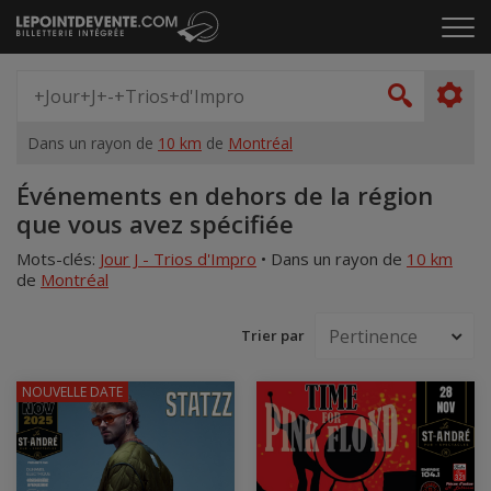
Passer
Cliq
au
pou
contenu
ouvr
Spectacle,
le
artiste,
Recher
men
lieu...
Dans un rayon de
10 km
de
Montréal
Accueil
Événements en dehors de la région
que vous avez spécifiée
Mots-clés:
Jour J - Trios d'Impro
•
Dans un rayon de
10 km
de
Montréal
Trier par
NOUVELLE DATE