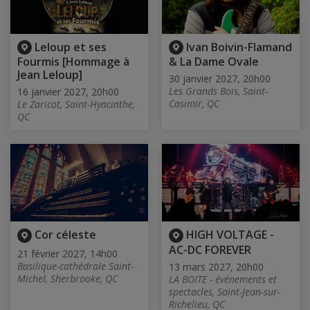
Leloup et ses
Ivan Boivin-Flamand
Fourmis [Hommage à
& La Dame Ovale
Jean Leloup]
30 janvier 2027, 20h00
Les Grands Bois, Saint-
16 janvier 2027, 20h00
Casimir, QC
Le Zaricot, Saint-Hyacinthe,
QC
Cor céleste
HIGH VOLTAGE -
AC-DC FOREVER
21 février 2027, 14h00
Basilique-cathédrale Saint-
13 mars 2027, 20h00
Michel, Sherbrooke, QC
LA BOITE - événements et
spectacles, Saint-Jean-sur-
Richelieu, QC