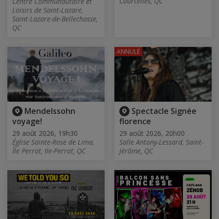
Courcelles, QC
Centre Communautaire et
Loisirs de Saint-Lazare,
Saint-Lazare-de-Bellechasse,
QC
ANNULÉ
Mendelssohn
Spectacle Signée
voyage!
florence
29 août 2026, 19h30
29 août 2026, 20h00
Église Sainte-Rose de Lima,
Salle Antony-Lessard, Saint-
Île Perrot, Ile-Perrot, QC
Jérôme, QC