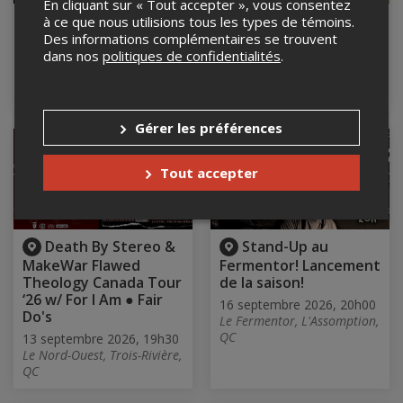
En cliquant sur « Tout accepter », vous consentez
Alice Bro
Trio Fibonacci
à ce que nous utilisions tous les types de témoins.
Des informations complémentaires se trouvent
12 septembre 2026, 21h00
13 septembre 2026, 14h00
dans nos
politiques de confidentialités
.
Bistro Brasserie coopérative
La Chapelle Saint-Cyriac,
la Chasse-Pinte, L'Anse-
Lac-Kénogami, QC
Saint-Jean, QC
Gérer les préférences
Tout accepter
Death By Stereo &
Stand-Up au
MakeWar Flawed
Fermentor! Lancement
Theology Canada Tour
de la saison!
‘26 w/ For I Am ● Fair
16 septembre 2026, 20h00
Do's
Le Fermentor, L'Assomption,
QC
13 septembre 2026, 19h30
Le Nord-Ouest, Trois-Rivière,
QC