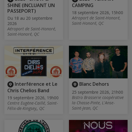
SHINE (INCLUANT UN
CAMPING
PASSEPORT)
18 septembre 2026, 15h00
Aéroport de Saint-Honoré,
Du 18 au 20 septembre
Saint-Honoré, QC
2026
Aéroport de Saint-Honoré,
Saint-Honoré, QC
Interférence et Le
Blanc Dehors
Chris Chelios Band
25 septembre 2026, 21h00
Bistro Brasserie coopérative
19 septembre 2026, 19h00
la Chasse-Pinte, L'Anse-
Centre Eugène-Caillé, Saint-
Saint-Jean, QC
Félix-de-Kingsey,, QC