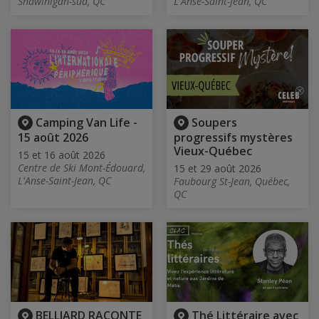
Shawinigan-sud, QC
L'Anse-Saint-Jean, QC
Camping Van Life -
Soupers
15 août 2026
progressifs mystères
Vieux-Québec
15 et 16 août 2026
Centre de Ski Mont-Édouard,
15 et 29 août 2026
L'Anse-Saint-Jean, QC
Faubourg St-Jean, Québec,
QC
BELLIARD RACONTE
Thé Littéraire avec