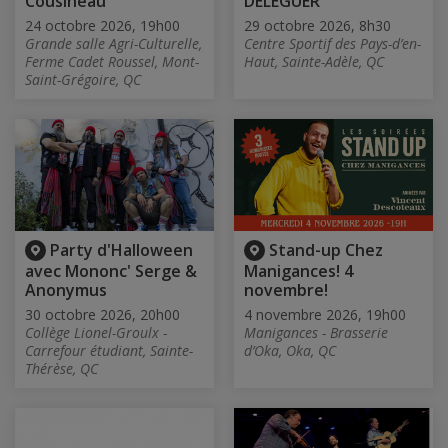
Cousineau
DÉLÉGUER
24 octobre 2026, 19h00
29 octobre 2026, 8h30
Grande salle Agri-Culturelle,
Centre Sportif des Pays-d’en-
Ferme Cadet Roussel, Mont-
Haut, Sainte-Adèle, QC
Saint-Grégoire, QC
Party d'Halloween
Stand-up Chez
avec Mononc' Serge &
Manigances! 4
Anonymus
novembre!
30 octobre 2026, 20h00
4 novembre 2026, 19h00
Collège Lionel-Groulx -
Manigances - Brasserie
Carrefour étudiant, Sainte-
d’Oka, Oka, QC
Thérèse, QC