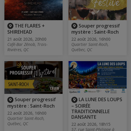
THE FLARES +
Souper progressif
SHIREHEAD
mystère : Saint-Roch
21 août 2026, 20h00
22 août 2026, 16h00
Café-Bar Zénob, Trois-
Quartier Saint-Roch,
Rivières, QC
Québec, QC
Souper progressif
LA LUNE DES LOUPS
mystère : Saint-Roch
– SOIRÉE
TRADITIONNELLE
22 août 2026, 16h00
DANSANTE
Quartier Saint-Roch,
Québec, QC
22 août 2026, 18h15
57, rue Saint-Philippe à