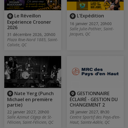
Le Réveillon
L'Expédition
Expérience Crooner
16 janvier 2027, 20h00
2026
Salle Julie-Pothier, Saint-
Jacques, QC
31 décembre 2026, 20h00
Plaza Rive-Nord 1885, Saint-
Calixte, QC
Nate Yerg (Punch
GESTIONNAIRE
Michael en première
ÉCLAIRÉ - GESTION DU
partie)
CHANGEMENT 2
22 janvier 2027, 20h00
28 janvier 2027, 8h30
Salle Azimut Cégep de St-
Centre Sportif des Pays-d’en-
Félicien, Saint-Félicien, QC
Haut, Sainte-Adèle, QC