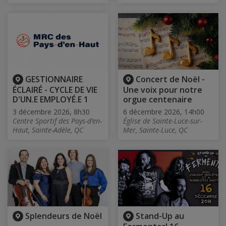
GESTIONNAIRE
Concert de Noël -
ÉCLAIRÉ - CYCLE DE VIE
Une voix pour notre
D'UN.E EMPLOYÉ.E 1
orgue centenaire
3 décembre 2026, 8h30
6 décembre 2026, 14h00
Centre Sportif des Pays-d’en-
Église de Sainte-Luce-sur-
Haut, Sainte-Adèle, QC
Mer, Sainte-Luce, QC
Splendeurs de Noël
Stand-Up au