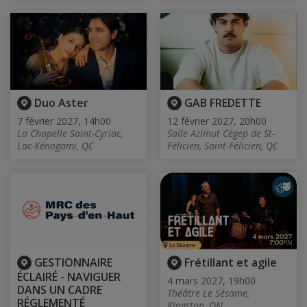
Duo Aster
GAB FREDETTE
7 février 2027, 14h00
12 février 2027, 20h00
La Chapelle Saint-Cyriac,
Salle Azimut Cégep de St-
Lac-Kénogami, QC
Félicien, Saint-Félicien, QC
GESTIONNAIRE
Frétillant et agile
ÉCLAIRÉ - NAVIGUER
4 mars 2027, 19h00
DANS UN CADRE
Théâtre Le Sésame,
RÉGLEMENTÉ
Kingston, ON