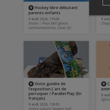
Hockey libre débutant
D
parents-enfants
renc
9 août 2026, 11h30
9 aoû
Enclav | Place Bell (glaces
Chapi
communautaires), Laval, QC
Visite guidée de
C
l’exposition L'art de
emm
perruquer / Parallel Play (En
9 aoû
français)
Églis
9 août 2026, 13h30
Centre culturel Stewart Hall