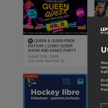
QUEEN & QUEER PRIDE
L
EDITION | LESBO-QUEER
Ut
8 aoû
SHOW AND DANCE PARTY
Cabar
8 août 2026, 22h00
Club Soda, Montréal, QC
Nous
navi
traf
COMPLET
En c
tous
tro