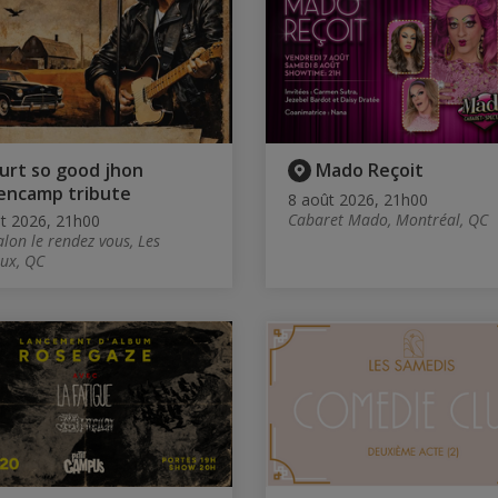
urt so good jhon
Mado Reçoit
encamp tribute
8 août 2026, 21h00
Cabaret Mado, Montréal, QC
t 2026, 21h00
alon le rendez vous, Les
ux, QC