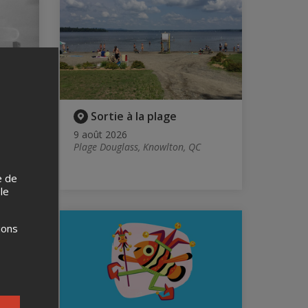
Sortie à la plage
9 août 2026
Plage Douglass, Knowlton, QC
l, QC
e de
 le
ions