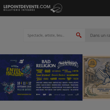
Passer
au
contenu
Spectacle,
artiste,
Dans un r
Rechercher
lieu...
Accueil
Suggestions