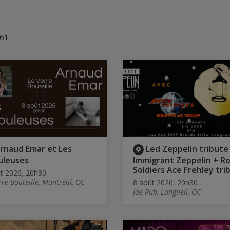
 61
rnaud Emar et Les
Led Zeppelin tribute
uleuses
Immigrant Zeppelin + R
Soldiers Ace Frehley tri
t 2026, 20h30
rre Bouteille, Montréal, QC
8 août 2026, 20h30
Joe Pub, Longueil, QC