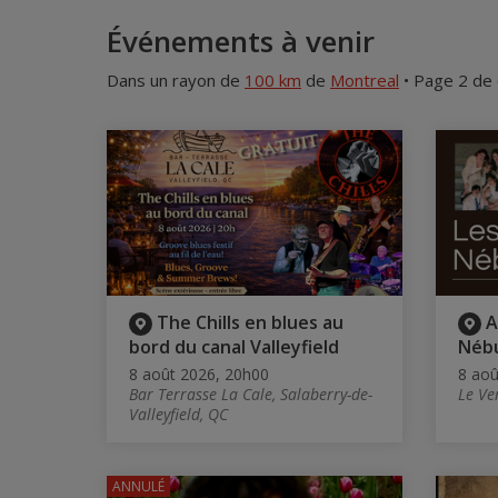
Événements à venir
Dans un rayon de
100 km
de
Montreal
• Page 2 de
The Chills en blues au
A
bord du canal Valleyfield
Néb
8 août 2026, 20h00
8 aoû
Bar Terrasse La Cale, Salaberry-de-
Le Ve
Valleyfield, QC
ANNULÉ