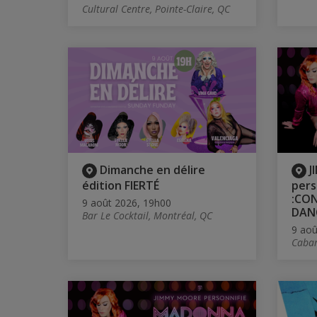
Cultural Centre, Pointe-Claire, QC
Dimanche en délire
J
édition FIERTÉ
per
:CON
9 août 2026, 19h00
DAN
Bar Le Cocktail, Montréal, QC
9 aoû
Cabar