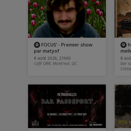
FOCUS’ - Premier show
h
par matyof
mell
8 août 2026, 21h00
8 aoû
Café ORR, Montreal, QC
bar s
Cotea