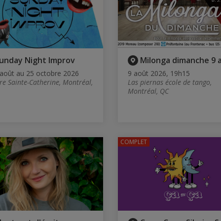
unday Night Improv
Milonga dimanche 9 
août au 25 octobre 2026
9 août 2026, 19h15
re Sainte-Catherine, Montréal,
Las piernas école de tango,
Montréal, QC
COMPLET