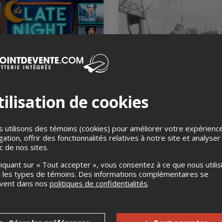
e Late Night
Le canal de Lachine
(balade à pied)
ilisation de cookies
t 2026, 23h45
et Mado, Montréal, QC
9 août 2026, 10h00
Marché des Éclusiers, Montréa
 utilisons des témoins (cookies) pour améliorer votre expérienc
gation, offrir des fonctionnalités relatives à notre site et analyser
ic de nos sites.
COMPLET
liquant sur « Tout accepter », vous consentez à ce que nous utilis
 les types de témoins. Des informations complémentaires se
uvent dans nos
politiques de confidentialités
.