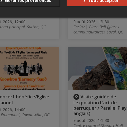
Gérer les préférences
Tout accepter
IMANCHE - La grande
Hockey libre
ontre des violons
intermédiaire-avancé
t 2026, 12h00
9 août 2026, 12h30
teau principal, Sutton, QC
Enclav | Place Bell (glaces
communautaires), Laval, QC
oncert bénéfice/Eglise
Visite guidée de
anuel
l’exposition L’art de
perruquer / Parallel Play
t 2026, 14h00
anglais)
e Emmanuel, Cowansville, QC
9 août 2026, 14h30
Centre culturel Stewart Hall