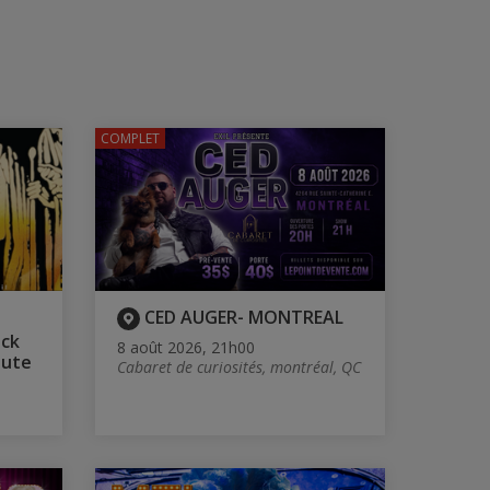
COMPLET
CED AUGER- MONTREAL
ock
8 août 2026, 21h00
bute
Cabaret de curiosités, montréal, QC