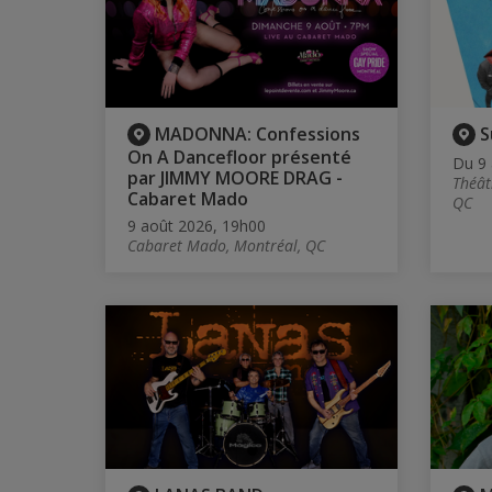
MADONNA: Confessions
S
On A Dancefloor présenté
Du 9 
par JIMMY MOORE DRAG -
Théât
Cabaret Mado
QC
9 août 2026, 19h00
Cabaret Mado, Montréal, QC