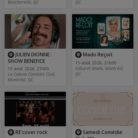
Boucherville, QC
QC
JULIEN DIONNE :
Mado Reçoit
SHOW BENEFICE
15 août 2026, 21h00
Cabaret Mado, Montréal,
15 août 2026, 21h00
QC
La Cabine Comédie Club,
Montréal, QC
RE'cover rock
Samedi Comédie