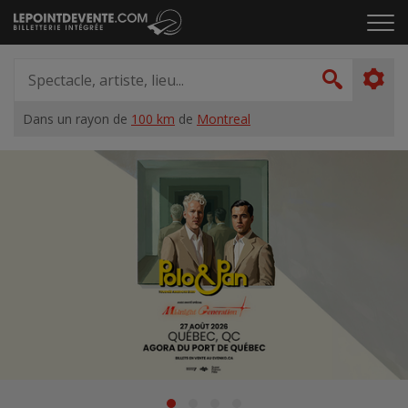
Passer
Cliq
au
pou
contenu
ouvr
Spectacle,
le
artiste,
Recher
men
lieu...
Dans un rayon de
100 km
de
Montreal
Accueil
Suggestions