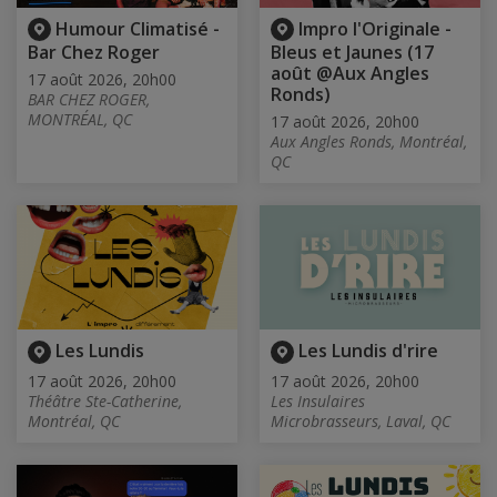
Humour Climatisé -
Impro l'Originale -
Bar Chez Roger
Bleus et Jaunes (17
août @Aux Angles
17 août 2026, 20h00
Ronds)
BAR CHEZ ROGER,
MONTRÉAL, QC
17 août 2026, 20h00
Aux Angles Ronds, Montréal,
QC
Les Lundis
Les Lundis d'rire
17 août 2026, 20h00
17 août 2026, 20h00
Théâtre Ste-Catherine,
Les Insulaires
Montréal, QC
Microbrasseurs, Laval, QC