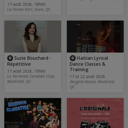
17 août 2026, 18h00
La Ferme Kerr, Gore, QC
Suzie Bouchard -
Haitian Lyrical
Répétitive
Dance Classes &
Training
17 août 2026, 19h00
Le Terminal Comédie Club,
17 et 22 août 2026
Montréal, QC
Zeugma Danse, Montreal,
QC