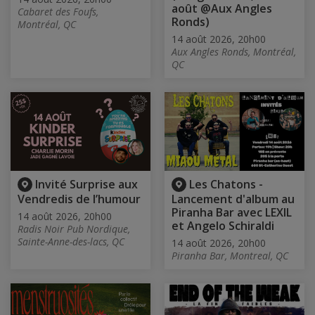
août @Aux Angles
Cabaret des Foufs,
Ronds)
Montréal, QC
14 août 2026, 20h00
Aux Angles Ronds, Montréal,
QC
Invité Surprise aux
Les Chatons -
Vendredis de l’humour
Lancement d'album au
Piranha Bar avec LEXIL
14 août 2026, 20h00
et Angelo Schiraldi
Radis Noir Pub Nordique,
Sainte-Anne-des-lacs, QC
14 août 2026, 20h00
Piranha Bar, Montreal, QC