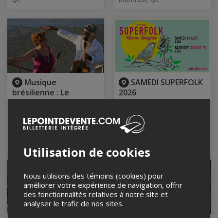
Musique
SAMEDI SUPERFOLK
brésilienne : Le
2026
Nordest Brésilien
15 août 2026
rencontre le Québec
Parc Basler, Morin-Heights,
QC
15 août 2026, 15h00
Kanapé café - Espace
culturel, Longueuil, QC
Utilisation de cookies
Nous utilisons des témoins (cookies) pour
améliorer votre expérience de navigation, offrir
des fonctionnalités relatives à notre site et
analyser le trafic de nos sites.