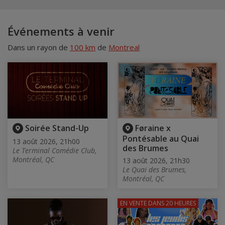
Événements à venir
Dans un rayon de
100 km
de
Montreal
Soirée Stand-Up
Føraine x
Pontésable au Quai
13 août 2026, 21h00
des Brumes
Le Terminal Comédie Club,
Montréal, QC
13 août 2026, 21h30
Le Quai des Brumes,
Montréal, QC
EN VENTE
DANS 20 HEURES