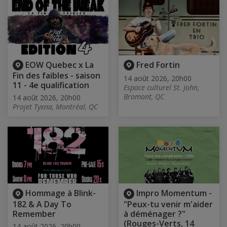
EOW Quebec x La
Fred Fortin
Fin des faibles - saison
14 août 2026, 20h00
11 - 4e qualification
Espace culturel St. John,
Bromont, QC
14 août 2026, 20h00
Projet Tyxna, Montréal, QC
Hommage à Blink-
Impro Momentum -
182 & A Day To
"Peux-tu venir m'aider
Remember
à déménager ?"
(Rouges-Verts, 14
14 août 2026, 20h00