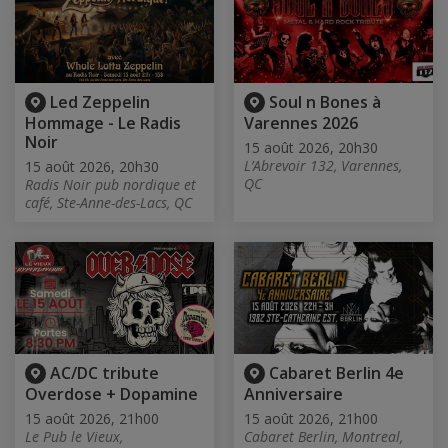
Led Zeppelin
Soul n Bones à
Hommage - Le Radis
Varennes 2026
Noir
15 août 2026, 20h30
L’Abrevoir 132, Varennes,
15 août 2026, 20h30
QC
Radis Noir pub nordique et
café, Ste-Anne-des-Lacs, QC
AC/DC tribute
Cabaret Berlin 4e
Overdose + Dopamine
Anniversaire
15 août 2026, 21h00
15 août 2026, 21h00
Le Pub le Vieux,
Cabaret Berlin, Montreal,