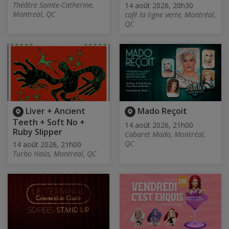
Théâtre Sainte-Catherine,
14 août 2026, 20h30
Montreal, QC
café la ligne verte, Montréal,
QC
Liver + Ancient
Mado Reçoit
Teeth + Soft No +
14 août 2026, 21h00
Ruby Slipper
Cabaret Mado, Montréal,
QC
14 août 2026, 21h00
Turbo Haüs, Montreal, QC