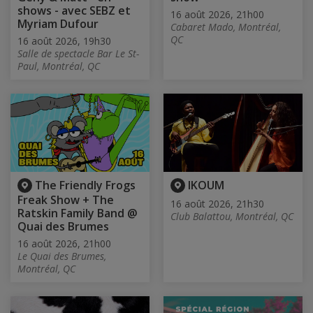
shows - avec SEBZ et
16 août 2026, 21h00
Myriam Dufour
Cabaret Mado, Montréal,
QC
16 août 2026, 19h30
Salle de spectacle Bar Le St-
Paul, Montréal, QC
The Friendly Frogs
IKOUM
Freak Show + The
16 août 2026, 21h30
Ratskin Family Band @
Club Balattou, Montréal, QC
Quai des Brumes
16 août 2026, 21h00
Le Quai des Brumes,
Montréal, QC