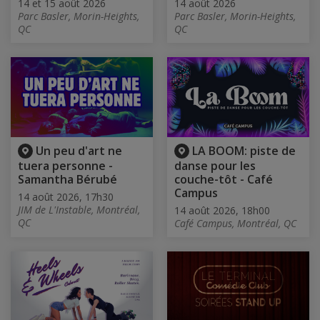
14 et 15 août 2026
14 août 2026
Parc Basler, Morin-Heights,
Parc Basler, Morin-Heights,
QC
QC
Un peu d'art ne
LA BOOM: piste de
tuera personne -
danse pour les
Samantha Bérubé
couche-tôt - Café
Campus
14 août 2026, 17h30
JIM de L'Instable, Montréal,
14 août 2026, 18h00
QC
Café Campus, Montréal, QC