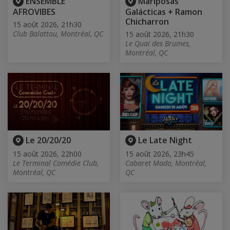
ENSEMBLE
Mariposas
AFROVIBES
Galácticas + Ramon
Chicharron
15 août 2026, 21h30
Club Balattou, Montréal, QC
15 août 2026, 21h30
Le Quai des Brumes,
Montréal, QC
Le 20/20/20
Le Late Night
15 août 2026, 22h00
15 août 2026, 23h45
Le Terminal Comédie Club,
Cabaret Mado, Montréal,
Montréal, QC
QC