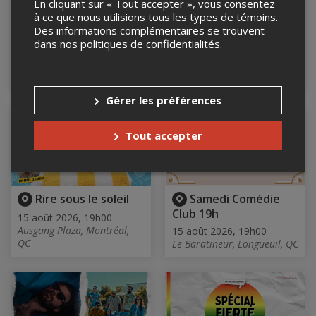
En cliquant sur « Tout accepter », vous consentez
GARDEN OF SHADE
Les soirées d'impro
à ce que nous utilisions tous les types de témoins.
MASKARADE au
15 août 2026, 19h00
Des informations complémentaires se trouvent
CinéMaska
Bar Le Cocktail, Montréal,
dans nos
politiques de confidentialités
.
QC
15 août 2026, 19h00
CINÉMASKA, Saint-
Hyacinthe, QC
Gérer les préférences
Tout accepter
Rire sous le soleil
Samedi Comédie
Club 19h
15 août 2026, 19h00
Ausgang Plaza, Montréal,
15 août 2026, 19h00
QC
Le Baratineur, Longueuil, QC