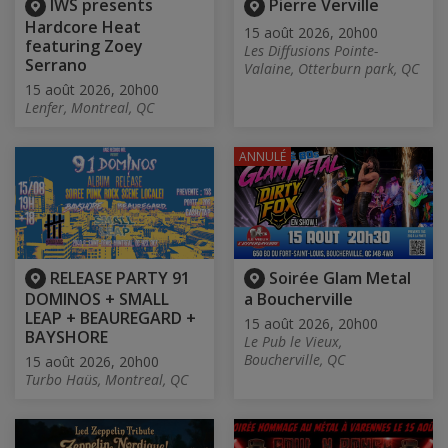
IWS presents
Pierre Verville
Hardcore Heat
15 août 2026, 20h00
featuring Zoey
Les Diffusions Pointe-
Serrano
Valaine, Otterburn park, QC
15 août 2026, 20h00
Lenfer, Montreal, QC
ANNULÉ
RELEASE PARTY 91
Soirée Glam Metal
DOMINOS + SMALL
a Boucherville
LEAP + BEAUREGARD +
15 août 2026, 20h00
BAYSHORE
Le Pub le Vieux,
Boucherville, QC
15 août 2026, 20h00
Turbo Haüs, Montreal, QC