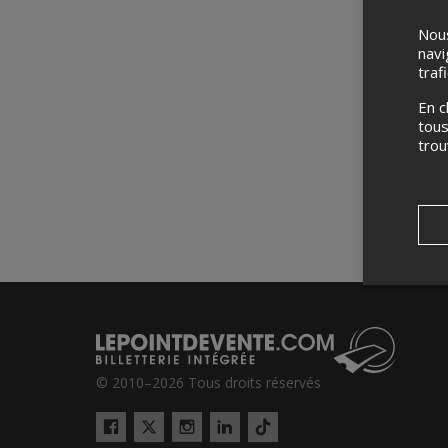
Nous
navi
traf
En c
tous
tro
© 2010–2026 Tous droits réservés
Twitter
Tiktok
Facebook
Instagram
LinkedIn