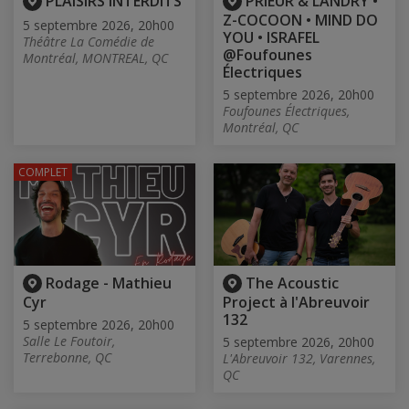
PLAISIRS INTERDITS
PRIEUR & LANDRY •
Z-COCOON • MIND DO
5 septembre 2026, 20h00
YOU • ISRAFEL
Théâtre La Comédie de
@Foufounes
Montréal, MONTREAL, QC
Électriques
5 septembre 2026, 20h00
Foufounes Électriques,
Montréal, QC
COMPLET
Rodage - Mathieu
The Acoustic
Cyr
Project à l'Abreuvoir
132
5 septembre 2026, 20h00
Salle Le Foutoir,
5 septembre 2026, 20h00
Terrebonne, QC
L'Abreuvoir 132, Varennes,
QC