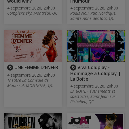
would win?
l’humour
4 septembre 2026, 20h00
4 septembre 2026, 20h00
Complexe sky, Montréal, QC
Radis Noir Pub Nordique,
Sainte-Anne-des-lacs, QC
UNE FEMME D'ENFER
Viva Coldplay -
Hommage à Coldplay |
4 septembre 2026, 20h00
La Boîte
Théâtre La Comédie de
Montréal, MONTREAL, QC
4 septembre 2026, 20h00
LA BOITE - événements et
spectacles, Saint-Jean-sur-
Richelieu, QC