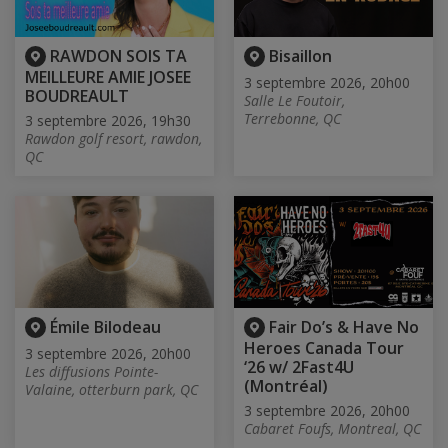
RAWDON SOIS TA
Bisaillon
MEILLEURE AMIE JOSEE
3 septembre 2026, 20h00
BOUDREAULT
Salle Le Foutoir,
Terrebonne, QC
3 septembre 2026, 19h30
Rawdon golf resort, rawdon,
QC
Émile Bilodeau
Fair Do’s & Have No
Heroes Canada Tour
3 septembre 2026, 20h00
‘26 w/ 2Fast4U
Les diffusions Pointe-
(Montréal)
Valaine, otterburn park, QC
3 septembre 2026, 20h00
Cabaret Foufs, Montreal, QC