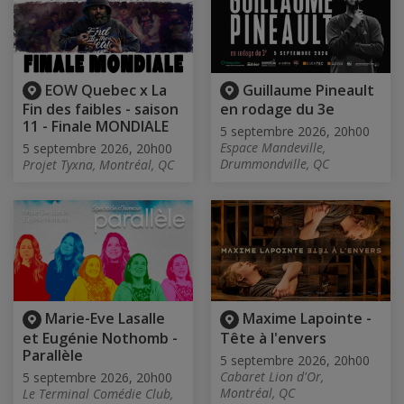
EOW Quebec x La
Guillaume Pineault
Fin des faibles - saison
en rodage du 3e
11 - Finale MONDIALE
5 septembre 2026, 20h00
Espace Mandeville,
5 septembre 2026, 20h00
Drummondville, QC
Projet Tyxna, Montréal, QC
Marie-Eve Lasalle
Maxime Lapointe -
et Eugénie Nothomb -
Tête à l'envers
Parallèle
5 septembre 2026, 20h00
Cabaret Lion d'Or,
5 septembre 2026, 20h00
Montréal, QC
Le Terminal Comédie Club,