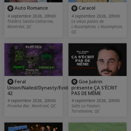
Auto Romance
Caracol
4 septembre 2026, 20h00
4 septembre 2026, 20h00
Théâtre Sainte-Catherine,
Le vieux palais de
Montréal, QC
L'Assomption, L'Assomption,
QC
Feral
Goe Juérin
Union/Nailed/Dynasty/Evidence
présente ÇA S'ÉCRIT
42
PAS DE MÊME
4 septembre 2026, 20h00
4 septembre 2026, 20h00
Piranha Bar, Montreal, QC
Salle Le Foutoir,
Terrebonne, QC