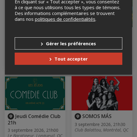
En cliquant sur « Tout accepter », vous consentez
à ce que nous utilisions tous les types de témoins.
Des informations complémentaires se trouvent
dans nos
politiques de confidentialités
.
JOAT Festival
Sébastien Russell -
international de
Tournée Granbyenne -
Gérer les préférences
street dance | JOAT
Lancement
Breaking
3 septembre 2026, 20h30
Bar le National, Granby, QC
Tout accepter
3 septembre 2026, 20h30
Club Soda, Montréal, QC
Jeudi Comédie Club
SOMOS MÁS
21h
3 septembre 2026, 21h30
Club Balattou, Montréal, QC
3 septembre 2026, 21h00
Le Baratineur, Longueuil, QC