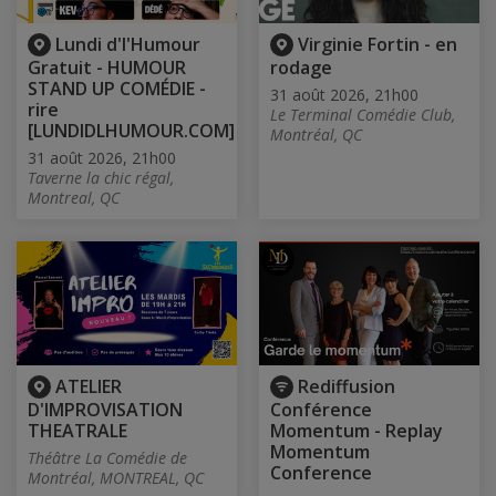
Lundi d'l'Humour
Virginie Fortin - en
Gratuit - HUMOUR
rodage
STAND UP COMÉDIE -
31 août 2026, 21h00
rire
Le Terminal Comédie Club,
[LUNDIDLHUMOUR.COM]
Montréal, QC
31 août 2026, 21h00
Taverne la chic régal,
Montreal, QC
ATELIER
Rediffusion
D'IMPROVISATION
Conférence
THEATRALE
Momentum - Replay
Momentum
Théâtre La Comédie de
Conference
Montréal, MONTREAL, QC