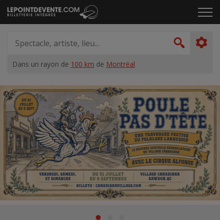
Passer
Cliq
au
pou
contenu
ouvr
Spectacle,
le
artiste,
Recher
men
lieu...
Dans un rayon de
100 km
de
Montréal
Accueil
Suggestions