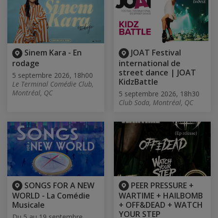
Sinem Kara - En
JOAT Festival
rodage
international de
street dance | JOAT
5 septembre 2026, 18h00
KidzBattle
Le Terminal Comédie Club,
Montréal, QC
5 septembre 2026, 18h30
Club Soda, Montréal, QC
SONGS FOR A NEW
PEER PRESSURE +
WORLD - La Comédie
WARTIME + HAILBOMB
Musicale
+ OFF&DEAD + WATCH
YOUR STEP
Du 5 au 19 septembre