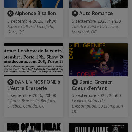
Alphonse Bisaillon
Auto Romance
5 septembre 2026, 19h30
5 septembre 2026, 19h30
Espace Culturel Lakefield,
Théâtre Sainte-Catherine,
Gore, QC
Montréal, QC
DAN LIVINGSTONE à
Daniel Grenier,
L'Autre Brasserie
Coeur d'enfant
5 septembre 2026, 20h00
5 septembre 2026, 20h00
L'Autre-Brasserie, Bedford,
Le vieux palais de
Québec, Canada, QC
L'Assomption, L'Assomption,
QC