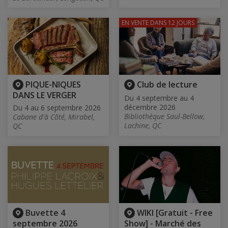
EN VENTE
DANS 12 JOURS
PIQUE-NIQUES
Club de lecture
DANS LE VERGER
Du 4 septembre au 4
décembre 2026
Du 4 au 6 septembre 2026
Bibliothèque Saul-Bellow,
Cabane d'à Côté, Mirabel,
Lachine, QC
QC
Buvette 4
WIKI [Gratuit - Free
septembre 2026
Show] - Marché des