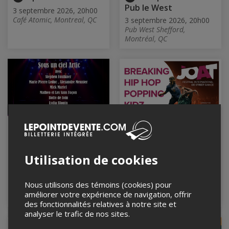
Pub le West
3 septembre 2026, 20h00
Café Atomic, Montreal, QC
3 septembre 2026, 20h00
Pub West Shefford,
Montréal, QC
Sous un ciel Artic
JOAT Festival
international de
3 septembre 2026, 20h00
street dance |
Cabaret Lion d'Or,
FORFAIT Breaking \ Hip
Utilisation de cookies
Montréal, QC
Hop \ Popping \
KidzBattle
Nous utilisons des témoins (cookies) pour
Du 3 au 6 septembre 2026
améliorer votre expérience de navigation, offrir
Club Soda, Montréal, QC
des fonctionnalités relatives à notre site et
analyser le trafic de nos sites.