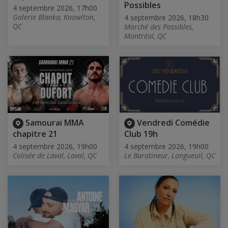
Possibles
4 septembre 2026, 17h00
Galerie Blanka, Knowlton,
4 septembre 2026, 18h30
QC
Marché des Possibles,
Montréal, QC
Samourai MMA
Vendredi Comédie
chapitre 21
Club 19h
4 septembre 2026, 19h00
4 septembre 2026, 19h00
Colisée de Laval, Laval, QC
Le Baratineur, Longueuil, QC