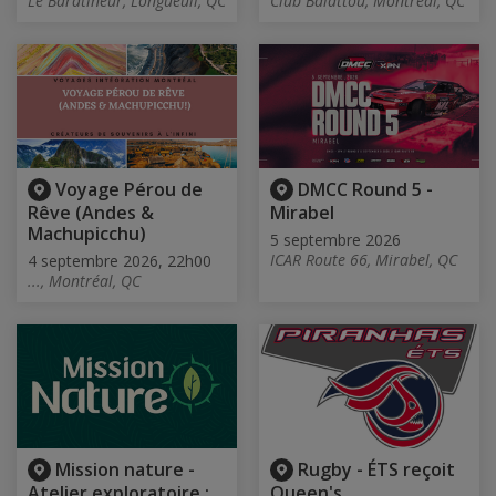
Le Baratineur, Longueuil, QC
Club Balattou, Montréal, QC
Voyage Pérou de
DMCC Round 5 -
Rêve (Andes &
Mirabel
Machupicchu)
5 septembre 2026
ICAR Route 66, Mirabel, QC
4 septembre 2026, 22h00
..., Montréal, QC
Mission nature -
Rugby - ÉTS reçoit
Atelier exploratoire :
Queen's