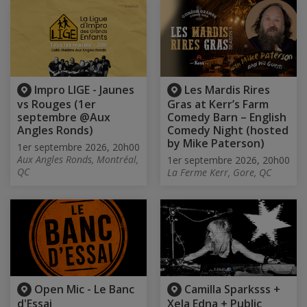
Impro LIGE - Jaunes
Les Mardis Rires
vs Rouges (1er
Gras at Kerr’s Farm
septembre @Aux
Comedy Barn – English
Angles Ronds)
Comedy Night (hosted
by Mike Paterson)
1er septembre 2026, 20h00
Aux Angles Ronds, Montréal,
1er septembre 2026, 20h00
QC
La Ferme Kerr, Gore, QC
Open Mic - Le Banc
Camilla Sparksss +
d'Essai
Xela Edna + Public