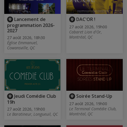
Lancement de
DAC'OR !
programmation 2026-
27 août 2026, 19h00
2027
Cabaret Lion d'Or,
Montréal, QC
27 août 2026, 18h30
Église Emmanuel,
Cowansville, QC
Jeudi Comédie Club
Soirée Stand-Up
19h
27 août 2026, 19h00
Le Terminal Comédie Club,
27 août 2026, 19h00
Montréal, QC
Le Baratineur, Longueuil, QC