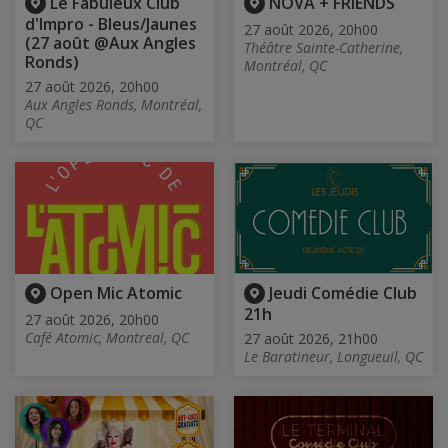
Le Fabuleux Club
NOVA + FRIENDS
d'Impro - Bleus/Jaunes
27 août 2026, 20h00
(27 août @Aux Angles
Théâtre Sainte-Catherine,
Ronds)
Montréal, QC
27 août 2026, 20h00
Aux Angles Ronds, Montréal,
QC
Open Mic Atomic
Jeudi Comédie Club
21h
27 août 2026, 20h00
Café Atomic, Montreal, QC
27 août 2026, 21h00
Le Baratineur, Longueuil, QC