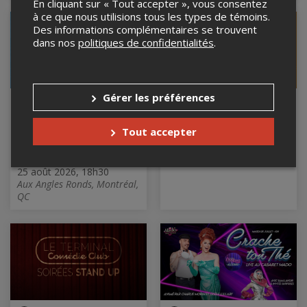
En cliquant sur « Tout accepter », vous consentez
à ce que nous utilisions tous les types de témoins.
Des informations complémentaires se trouvent
dans nos
politiques de confidentialités
.
Gérer les préférences
Improv The
Mardi Open-Mack
Rambunctious - Green
25 août 2026, 19h00
vs Blue (August 25 -
Tout accepter
Le Baratineur, Longueuil, QC
6:30pm @Aux Angles
Ronds)
25 août 2026, 18h30
Aux Angles Ronds, Montréal,
QC