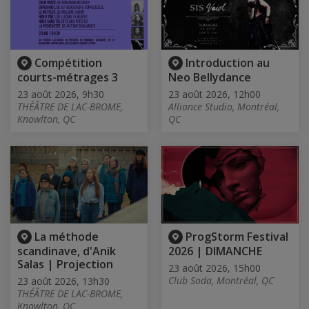
Compétition
Introduction au
courts-métrages 3
Neo Bellydance
23 août 2026, 9h30
23 août 2026, 12h00
THÉÂTRE DE LAC-BROME,
Alliance Studio, Montréal,
Knowlton, QC
QC
La méthode
ProgStorm Festival
scandinave, d'Anik
2026 | DIMANCHE
Salas | Projection
23 août 2026, 15h00
Club Soda, Montréal, QC
23 août 2026, 13h30
THÉÂTRE DE LAC-BROME,
Knowlton, QC