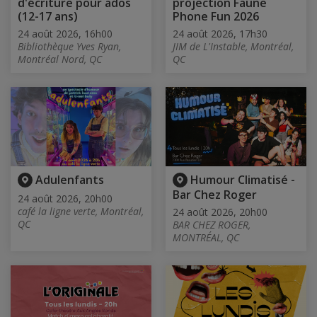
d'écriture pour ados
projection Faune
(12-17 ans)
Phone Fun 2026
24 août 2026, 16h00
24 août 2026, 17h30
Bibliothèque Yves Ryan,
JIM de L'Instable, Montréal,
Montréal Nord, QC
QC
Adulenfants
Humour Climatisé -
Bar Chez Roger
24 août 2026, 20h00
café la ligne verte, Montréal,
24 août 2026, 20h00
QC
BAR CHEZ ROGER,
MONTRÉAL, QC