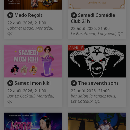
Mado Reçoit
Samedi Comédie
Club 21h
22 août 2026, 21h00
Cabaret Mado, Montréal,
22 août 2026, 21h00
QC
Le Baratineur, Longueuil, QC
ANNULÉ
Samedi mon kiki
The seventh sons
22 août 2026, 21h00
22 août 2026, 21h00
Bar Le Cocktail, Montréal,
bar salon le rendez vous,
QC
Les Coteaux, QC