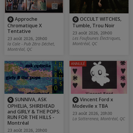
Approche
OCCULT WITCHES,
Chromatique X
Tumble, Trou Noir
Tentative
23 août 2026, 20h00
Les Foufounes Électriques,
23 août 2026, 20h00
Montréal, QC
la Cale - Pub Zéro Déchet,
Montréal, QC
ANNULÉ
SUNNIVA, ASK
Vincent Ford x
OPHELIA, SHIREHEAD
Modevile x TBA
and GIRLY & THE POPS:
23 août 2026, 20h30
RUN FOR THE HILLS -
La Sotterenea, Montréal, QC
Montréal
23 août 2026, 20h00