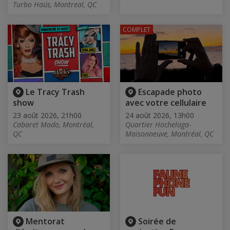
Turbo Haüs, Montreal, QC
COMPLET
Le Tracy Trash
Escapade photo
show
avec votre cellulaire
23 août 2026, 21h00
24 août 2026, 13h00
Cabaret Mado, Montréal,
Quartier Hochelaga-
QC
Maisonneuve, Montréal, QC
Mentorat
Soirée de