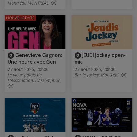
Montréal, MONTREAL, QC
NOUVELLE DATE
Genevieve Gagnon:
JEUDI Jockey open-
Une heure avec Gen
mic
27 août 2026, 20h00
27 août 2026, 20h00
Le vieux palais de
Bar le Jockey, Montréal, QC
L'Assomption, L'Assomption,
QC