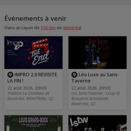
Événements à venir
Dans un rayon de
100 km
de
Montréal
IMPRO 2.0 REVISITE
Léo Luxe au Sans-
LA FIN !
Taverne
22 août 2026, 20h00
22 août 2026, 20h00
Théâtre La Comédie de
Les Sans-Taverne - Coop et
Montréal, MONTREAL, QC
Brasserie Artisanale,
Montréal, QC