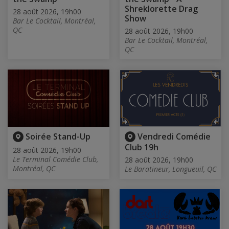
Shreklorette Drag
28 août 2026, 19h00
Show
Bar Le Cocktail, Montréal,
QC
28 août 2026, 19h00
Bar Le Cocktail, Montréal,
QC
Soirée Stand-Up
Vendredi Comédie
Club 19h
28 août 2026, 19h00
Le Terminal Comédie Club,
28 août 2026, 19h00
Montréal, QC
Le Baratineur, Longueuil, QC