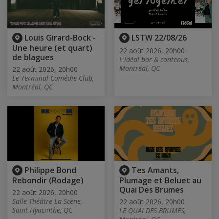
Louis Girard-Bock -
LSTW 22/08/26
Une heure (et quart)
22 août 2026, 20h00
de blagues
L'idéal bar & contenus,
Montréal, QC
22 août 2026, 20h00
Le Terminal Comédie Club,
Montréal, QC
Philippe Bond
Tes Amants,
Rebondir (Rodage)
Plumage et Beluet au
Quai Des Brumes
22 août 2026, 20h00
Salle Théâtre La Scène,
22 août 2026, 20h00
Saint-Hyacinthe, QC
LE QUAI DES BRUMES,