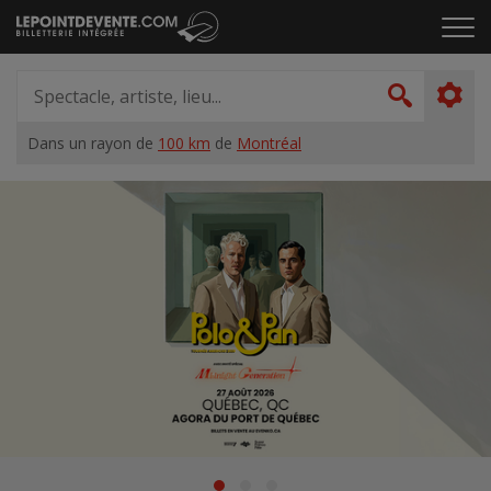
Passer
Cliq
au
pou
contenu
ouvr
Spectacle,
le
artiste,
Recher
men
lieu...
Dans un rayon de
100 km
de
Montréal
Accueil
Suggestions