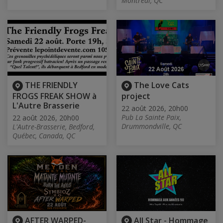
Montréal, QC
THE FRIENDLY
The Love Cats
FROGS FREAK SHOW à
project
L'Autre Brasserie
22 août 2026, 20h00
Pub La Sainte Paix,
22 août 2026, 20h00
Drummondville, QC
L'Autre-Brasserie, Bedford,
Québec, Canada, QC
AFTER WARPED-
All Star - Hommage