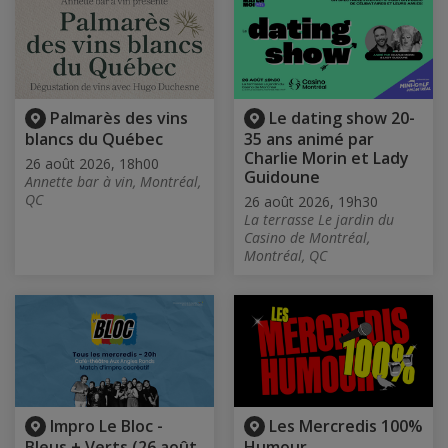
Palmarès des vins
Le dating show 20-
blancs du Québec
35 ans animé par
Charlie Morin et Lady
26 août 2026, 18h00
Guidoune
Annette bar à vin, Montréal,
QC
26 août 2026, 19h30
La terrasse Le jardin du
Casino de Montréal,
Montréal, QC
Impro Le Bloc -
Les Mercredis 100%
Bleus + Verts (26 août
Humour