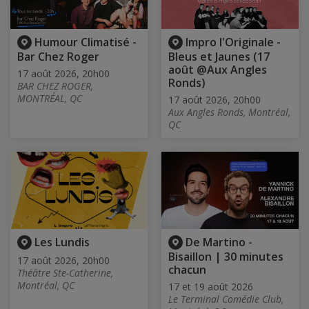
Humour Climatisé -
Impro l'Originale -
Bar Chez Roger
Bleus et Jaunes (17
août @Aux Angles
17 août 2026, 20h00
Ronds)
BAR CHEZ ROGER,
MONTRÉAL, QC
17 août 2026, 20h00
Aux Angles Ronds, Montréal,
QC
Les Lundis
De Martino -
Bisaillon | 30 minutes
17 août 2026, 20h00
chacun
Théâtre Ste-Catherine,
Montréal, QC
17 et 19 août 2026
Le Terminal Comédie Club,