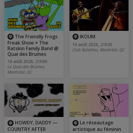
The Friendly Frogs
IKOUM
Freak Show + The
16 août 2026, 21h30
Ratskin Family Band @
Club Balattou, Montréal, QC
Quai des Brumes
16 août 2026, 21h00
Le Quai des Brumes,
Montréal, QC
HOWDY, DADDY —
Le réseautage
COUNTRY AFTER
artistique au féminin