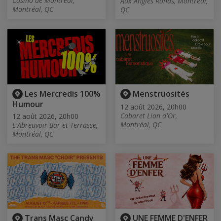
Casino de Montréal,
Aux Angles Ronds, Montréal,
Montréal, QC
QC
Les Mercredis 100%
Menstruosités
Humour
12 août 2026, 20h00
Cabaret Lion d'Or,
12 août 2026, 20h00
Montréal, QC
L'Abreuvoir Bar et Terrasse,
Montréal, QC
Trans Masc Candy
UNE FEMME D'ENFER