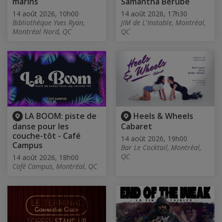
marins
Samantha Bérubé
14 août 2026, 10h00
14 août 2026, 17h30
Bibliothèque Yves Ryan,
JIM de L'Instable, Montréal,
Montréal Nord, QC
QC
LA BOOM: piste de
Heels & Wheels
danse pour les
Cabaret
couche-tôt - Café
14 août 2026, 19h00
Campus
Bar Le Cocktail, Montréal,
QC
14 août 2026, 18h00
Café Campus, Montréal, QC