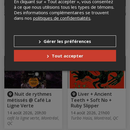
En cliquant sur « Tout accepter », vous consentez
à ce que nous utilisions tous les types de témoins.
Des informations complémentaires se trouvent
dans nos
politiques de confidentialités
.
Voyage Jusqu’au
Voyage Jusqu’au
Bout du Mile End
Bout du Mile End
14 et 15 août 2026
14 et 15 août 2026
Théâtre Sainte-Catherine,
Théâtre Sainte-Catherine,
Gérer les préférences
Montreal, QC
Montreal, QC
Tout accepter
Nuit de rythmes
Liver + Ancient
métissés @ Café La
Teeth + Soft No +
Ligne Verte
Ruby Slipper
14 août 2026, 20h30
14 août 2026, 21h00
café la ligne verte, Montréal,
Turbo Haüs, Montreal, QC
QC