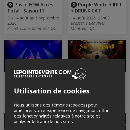
Passe EOW Accès
Purple White + IDIR
Total - Saison 11
+ DRUNK CAT
Du 14 août au 5 septembre
14 août 2026, 20h00
2026
Brasserie Beaubien,
Projet Tyxna, Montréal, QC
Montréal, QC
Rakcha Band
SANS LIMITE :
IMPROVISATION
14 août 2026, 20h00
Utilisation de cookies
Ausgang Plaza, Montréal,
14 août 2026, 20h00
QC
Théâtre La Comédie de
Montréal, MONTREAL, QC
Nous utilisons des témoins (cookies) pour
améliorer votre expérience de navigation, offrir
des fonctionnalités relatives à notre site et
analyser le trafic de nos sites.