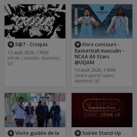
5@7 - Croquis
Hors concours -
Basketball masculin -
13 août 2026, 17h00
NCAA All-Stars
JIM de L'Instable, Montréal,
@UQAM
QC
13 août 2026, 17h00
Centre sportif uqam,
Montréal, QC
Visite guidée de la
Soirée Stand-Up