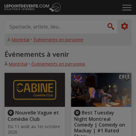
Passer
Cliq
au
pou
contenu
ouvr
Spectacle,
le
artiste,
Recher
men
lieu...
À
Montréal
•
Événements en personne
Accueil
Événements à venir
À
Montréal
•
Événements en personne
Nouvelle Vague et
Best Tuesday
Comédie Club
Night Montreal
Comedy | Comedy on
Du 11 août au 1er octobre
Mackay | #1 Rated
2026