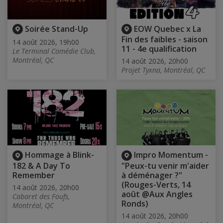
Soirée Stand-Up
EOW Quebec x La
Fin des faibles - saison
14 août 2026, 19h00
11 - 4e qualification
Le Terminal Comédie Club,
Montréal, QC
14 août 2026, 20h00
Projet Tyxna, Montréal, QC
Hommage à Blink-
Impro Momentum -
182 & A Day To
"Peux-tu venir m'aider
Remember
à déménager ?"
(Rouges-Verts, 14
14 août 2026, 20h00
août @Aux Angles
Cabaret des Foufs,
Ronds)
Montréal, QC
14 août 2026, 20h00