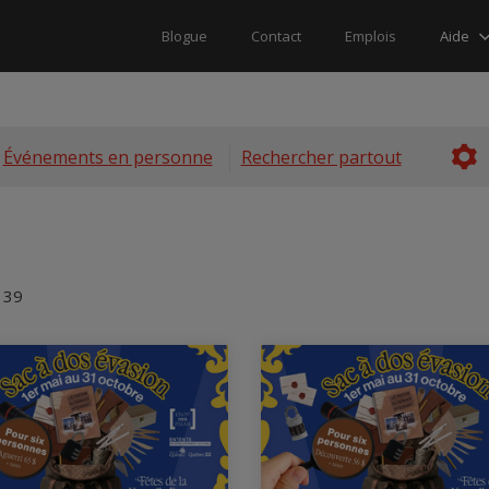
Aide
Blogue
Contact
Emplois
•
Événements en personne
Rechercher partout
 39