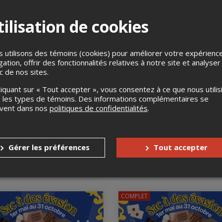
Îlot des Palais, Québec, QC
ût 2026, 10h00
des Palais, Québec, QC
ilisation de cookies
 utilisons des témoins (cookies) pour améliorer votre expérienc
gation, offrir des fonctionnalités relatives à notre site et analyser
ic de nos sites.
liquant sur « Tout accepter », vous consentez à ce que nous utilis
 les types de témoins. Des informations complémentaires se
uvent dans nos
politiques de confidentialités
.
ac à dos évasion -
Sac à dos évasion -
ours découverte (1 h
Parcours aguerri (2 h 30
24 août 2026, 12h30
Gérer les préférences
Tout accepter
Îlot des Palais, Québec, QC
ût 2026, 12h15
des Palais, Québec, QC
COMPLET