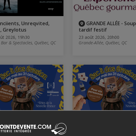
nciients, Unreqvited,
GRANDE ALLÉE - Soup
t, Greylotus
tardif festif
ût 2026, 19h30
23 août 2026, 20h00
i Bar & Spectacles, Québec, QC
Grande-Allée, Québec, QC
ac à dos évasion -
Sac à dos évasion -
ours découverte (1 h
Parcours aguerri (2 h 30
24 août 2026, 10h30