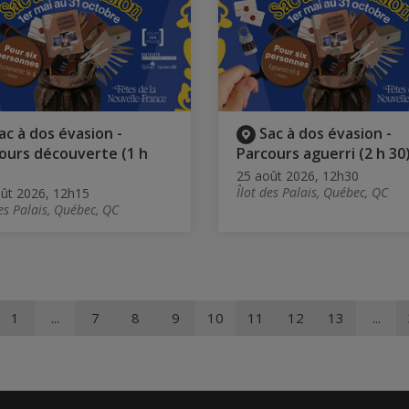
ac à dos évasion -
Sac à dos évasion -
ours découverte (1 h
Parcours aguerri (2 h 30
25 août 2026, 12h30
Îlot des Palais, Québec, QC
ût 2026, 12h15
des Palais, Québec, QC
1
...
7
8
9
10
11
12
13
...