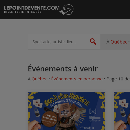
Passer
au
contenu
Spectacle,
artiste,
À
Québec
Rechercher
lieu...
Accueil
Événements à venir
À
Québec
•
Événements en personne
• Page 10 de