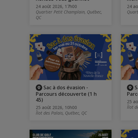
24 août 2026, 17h00
24 ao
Quartier Petit Champlain, Québec,
Quart
QC
Sac à dos évasion -
S
Parcours découverte (1 h
Parc
45)
25 ao
Îlot 
25 août 2026, 10h00
Îlot des Palais, Québec, QC