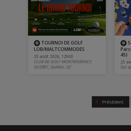
TOURNOI DE GOLF
S
LOB/MALTCOMMODES
Parc
45)
25 août 2026, 12h00
CLUB DE GOLF MONTMORENCY,
25 ao
QUEBEC, Québec, QC
Îlot 
Précédent