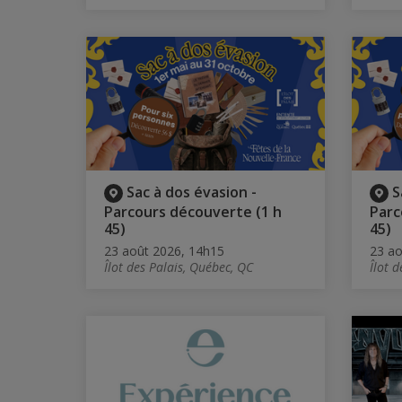
Sac à dos évasion -
S
Parcours découverte (1 h
Parc
45)
45)
23 août 2026, 14h15
23 ao
Îlot des Palais, Québec, QC
Îlot 