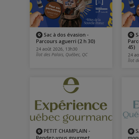
Sac à dos évasion -
S
Parcours aguerri (2 h 30)
Parc
45)
24 août 2026, 13h30
Îlot des Palais, Québec, QC
24 ao
Îlot 
PETIT CHAMPLAIN -
S
Rendez-vous gourmet
mond