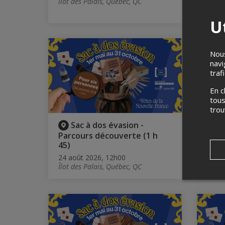
Îlot des Palais, Québec, QC
24 ao
Îlot 
Ut
Nous
navi
traf
En c
tous
tro
Sac à dos évasion -
S
Parcours découverte (1 h
Parc
45)
45)
24 août 2026, 12h00
24 ao
Îlot des Palais, Québec, QC
Îlot 