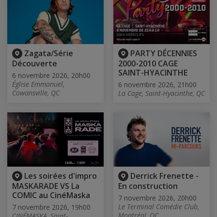
Zagata/Série
PARTY DÉCENNIES
Découverte
2000-2010 CAGE
SAINT-HYACINTHE
6 novembre 2026, 20h00
Église Emmanuel,
6 novembre 2026, 21h00
Cowansville, QC
La Cage, Saint-Hyacinthe, QC
Les soirées d'impro
Derrick Frenette -
MASKARADE VS La
En construction
COMIC au CinéMaska
7 novembre 2026, 20h00
Le Terminal Comédie Club,
7 novembre 2026, 19h00
Montréal, QC
CINÉMASKA, Saint-