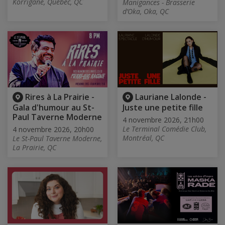
Korrigane, Québec, QC
Manigances - Brasserie
d’Oka, Oka, QC
Rires à La Prairie -
Lauriane Lalonde -
Gala d'humour au St-
Juste une petite fille
Paul Taverne Moderne
4 novembre 2026, 21h00
Le Terminal Comédie Club,
4 novembre 2026, 20h00
Montréal, QC
Le St-Paul Taverne Moderne,
La Prairie, QC