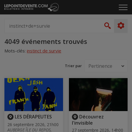
Passer
Cliq
au
pou
contenu
ouvr
Spectacle,
le
artiste,
Recher
men
lieu...
Accueil
4049 événements trouvés
Mots-clés:
instinct de survie
Trier par
LES DÉRAPEUTES
Découvrez
l'invisible
26 septembre 2026, 21h00
AUBERGE ÎLE DU REPOS,
27 septembre 2026, 14h00