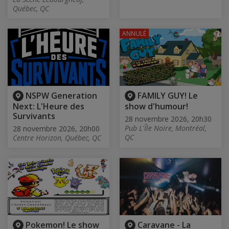
Québec, QC
ANNULÉ
NSPW Generation
FAMILY GUY! Le
Next: L'Heure des
show d'humour!
Survivants
28 novembre 2026, 20h30
Pub L'Île Noire, Montréal,
28 novembre 2026, 20h00
QC
Centre Horizon, Québec, QC
Pokemon! Le show
Caravane - La