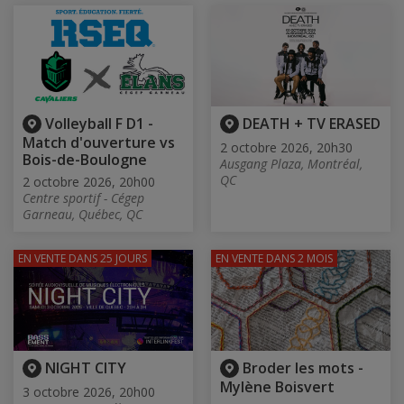
Volleyball F D1 -
DEATH + TV ERASED
Match d'ouverture vs
2 octobre 2026, 20h30
Bois-de-Boulogne
Ausgang Plaza, Montréal,
QC
2 octobre 2026, 20h00
Centre sportif - Cégep
Garneau, Québec, QC
EN VENTE
DANS 25 JOURS
EN VENTE
DANS 2 MOIS
NIGHT CITY
Broder les mots -
Mylène Boisvert
3 octobre 2026, 20h00