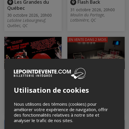
Les Grandes du
Flash Back
Québec
31 octobre 2026, 20h00
Moulin du Portage,
30 octobre 2026, 20h00
Lotbinière, QC
LaScène Lebourgneuf,
Québec, QC
EN VENTE
DANS 2 MOIS
ROCKY HORROR
Grandir adopté(e) :
PICTURE SHOW! Le
récits, identités et
show d'humour!
réalités
Utilisation de cookies
31 octobre 2026, 20h30
1er novembre 2026, 13h00
Pub L'Île Noire, Montréal,
Centre Sanaaq - Salle 1
QC
Multifonction RDC,
Nous utilisons des témoins (cookies) pour
Montreal, QC
améliorer votre expérience de navigation, offrir
des fonctionnalités relatives à notre site et
analyser le trafic de nos sites.
EN VENTE
DANS 2 MOIS