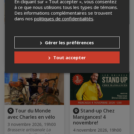
En cliquant sur « Tout accepter », vous consentez
à ce que nous utilisions tous les types de témoins.
Des informations complémentaires se trouvent
dans nos
politiques de confidentialités
.
Tour du Monde
CARL MAYOTTE
avec Charles en vélo
PRÉSENTE CLAUDE
Gérer les préférences
1er novembre 2026, 14h00
1er novembre 2026, 15h00
Brasserie artisanale La
Centre culturel Stewart Hall
Korrigane, Québec, QC
Cultural Centre, Pointe-
Tout accepter
Claire, QC, Pointe-Claire, QC
Tour du Monde
Stand-up Chez
avec Charles en vélo
Manigances! 4
novembre!
3 novembre 2026, 19h00
Brasserie artisanale La
4 novembre 2026, 19h00