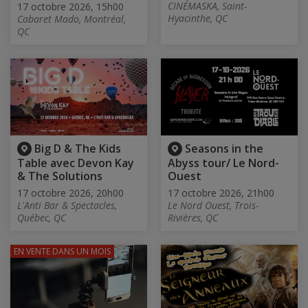
CINÉMASKA, Saint-
17 octobre 2026, 15h00
Hyacinthe, QC
Cabaret Mado, Montréal,
QC
Big D & The Kids
Seasons in the
Table avec Devon Kay
Abyss tour/ Le Nord-
& The Solutions
Ouest
17 octobre 2026, 20h00
17 octobre 2026, 21h00
L'Anti Bar & Spectacles,
Le Nord Ouest, Trois-
Québec, QC
Rivières, QC
EN VENTE
DANS UN MOIS