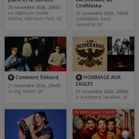
CinéMaska
20 novembre 2026, 20h00
Les Diffusions Pointe-
21 novembre 2026, 19h00
Valaine, Otterburn Park, QC
CINÉMASKA, Saint-
Hyacinthe, QC
Comment Debord
HOMMAGE AUX
EAGLES
21 novembre 2026, 20h00
La Sag, Sutton, QC
21 novembre 2026, 20h00
le st-edmond, Val-Alain, QC
EN VENTE
DANS 3 MOIS