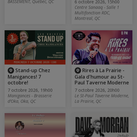
BASSEMENT, Québec, QC
6 octobre 2026, 15h00
Centre Sanaaq - Salle 1
Multifonction RDC,
Montreal, QC
Stand-up Chez
Rires à La Prairie -
Manigances! 7
Gala d'humour au St-
octobre!
Paul Taverne Moderne
7 octobre 2026, 19h00
7 octobre 2026, 20h00
Manigances - Brasserie
Le St-Paul Taverne Moderne,
d’Oka, Oka, QC
La Prairie, QC