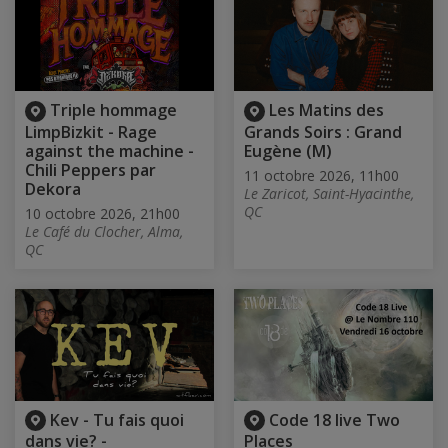
Triple hommage
Les Matins des
LimpBizkit - Rage
Grands Soirs : Grand
against the machine -
Eugène (M)
Chili Peppers par
11 octobre 2026, 11h00
Dekora
Le Zaricot, Saint-Hyacinthe,
QC
10 octobre 2026, 21h00
Le Café du Clocher, Alma,
QC
Kev - Tu fais quoi
Code 18 live Two
dans vie? -
Places