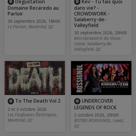
Dégustation
Kev - Tu fais quoi
Domaine Recaredo au
dans vie? -
Parloir
CROWDWORK -
Salaberry-de-
30 septembre 2026, 18h00
Valleyfield
Le Parloir, Montréal, QC
30 septembre 2026, 20h00
Microbrasserie du Vieux-
Canal, Salaberry-de-
Valleyfield, QC
To The Death Vol 2
UNDERCOVER
LEGENDS OF ROCK
2 et 3 octobre 2026
Les Foufounes Électriques,
2 octobre 2026, 20h00
Montréal, QC
BISTRO ROSSIGNOL, Laval,
QC