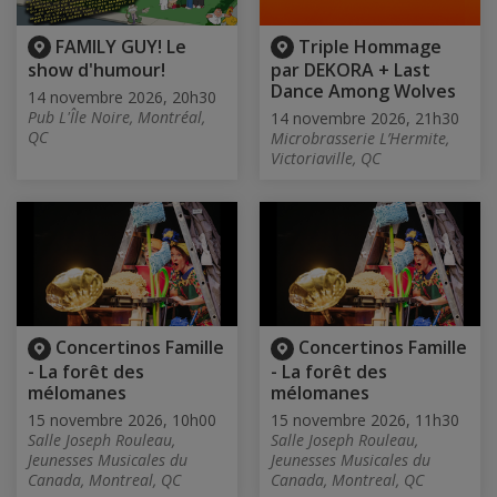
FAMILY GUY! Le
Triple Hommage
show d'humour!
par DEKORA + Last
Dance Among Wolves
14 novembre 2026, 20h30
Pub L'Île Noire, Montréal,
14 novembre 2026, 21h30
QC
Microbrasserie L’Hermite,
Victoriaville, QC
Concertinos Famille
Concertinos Famille
- La forêt des
- La forêt des
mélomanes
mélomanes
15 novembre 2026, 10h00
15 novembre 2026, 11h30
Salle Joseph Rouleau,
Salle Joseph Rouleau,
Jeunesses Musicales du
Jeunesses Musicales du
Canada, Montreal, QC
Canada, Montreal, QC