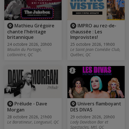
Mathieu Grégoire
IMPRO au rez-de-
chante l'héritage
chaussée : Les
britannique
Improvistes!
24 octobre 2026, 20h00
25 octobre 2026, 19h00
Moulin du Portage,
Le Saint-Jean Comédie Club,
Lotbinière, QC
Québec, QC
Prélude - Dave
Univers flamboyant
Morgan
DES DIVAS
28 octobre 2026, 21h00
29 octobre 2026, 20h00
Le Baratineur, Longueuil, QC
Lady Davidson Bar et
Spectacles, Mtl, QC