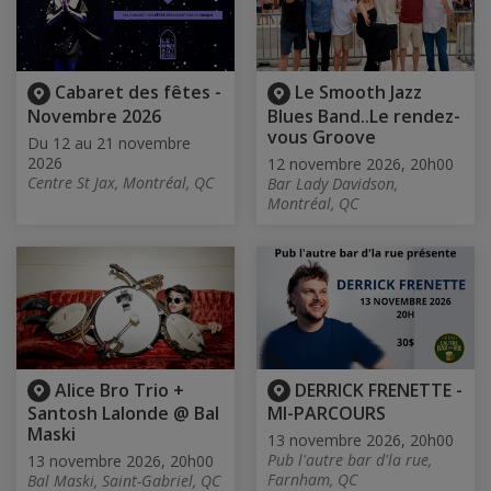
Cabaret des fêtes -
Le Smooth Jazz
Novembre 2026
Blues Band..Le rendez-
vous Groove
Du 12 au 21 novembre
2026
12 novembre 2026, 20h00
Centre St Jax, Montréal, QC
Bar Lady Davidson,
Montréal, QC
Alice Bro Trio +
DERRICK FRENETTE -
Santosh Lalonde @ Bal
MI-PARCOURS
Maski
13 novembre 2026, 20h00
Pub l'autre bar d'la rue,
13 novembre 2026, 20h00
Farnham, QC
Bal Maski, Saint-Gabriel, QC