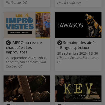
Péribonka, QC
Lieu à confirmer
IMPRO au rez-de-
Semaine des aînés
chaussée : Les
– Bingos spéciaux
Improvistes!
28 septembre 2026, 12h30
L'Espace Awasos, Bécancour,
27 septembre 2026, 19h30
QC
Le Saint-Jean Comédie Club,
Québec, QC