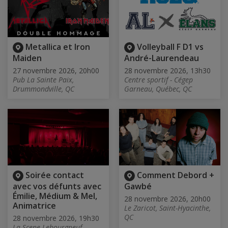
Metallica et Iron
Volleyball F D1 vs
Maiden
André-Laurendeau
27 novembre 2026, 20h00
28 novembre 2026, 13h30
Pub La Sainte Paix,
Centre sportif - Cégep
Drummondville, QC
Garneau, Québec, QC
Soirée contact
Comment Debord +
avec vos défunts avec
Gawbé
Émilie, Médium & Mel,
28 novembre 2026, 20h00
Animatrice
Le Zaricot, Saint-Hyacinthe,
QC
28 novembre 2026, 19h30
La Scene Lebourgneuf,