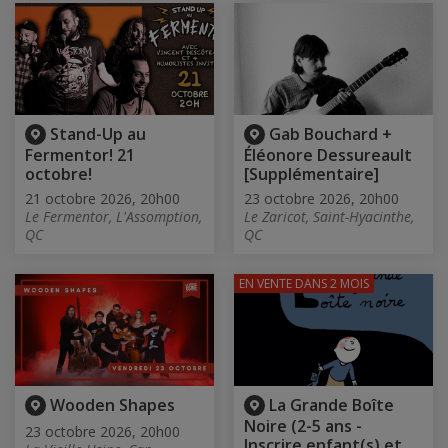
Stand-Up au
Gab Bouchard +
Fermentor! 21
Éléonore Dessureault
octobre!
[Supplémentaire]
21 octobre 2026, 20h00
23 octobre 2026, 20h00
Le Fermentor, L'Assomption,
Le Zaricot, Saint-Hyacinthe,
QC
QC
EN VENTE
DANS 2 MOIS
Wooden Shapes
La Grande Boîte
Noire (2-5 ans -
23 octobre 2026, 20h00
Inscrire enfant(s) et