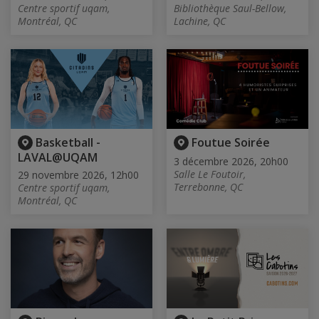
Centre sportif uqam,
Bibliothèque Saul-Bellow,
Montréal, QC
Lachine, QC
Basketball -
Foutue Soirée
LAVAL@UQAM
3 décembre 2026, 20h00
Salle Le Foutoir,
29 novembre 2026, 12h00
Terrebonne, QC
Centre sportif uqam,
Montréal, QC