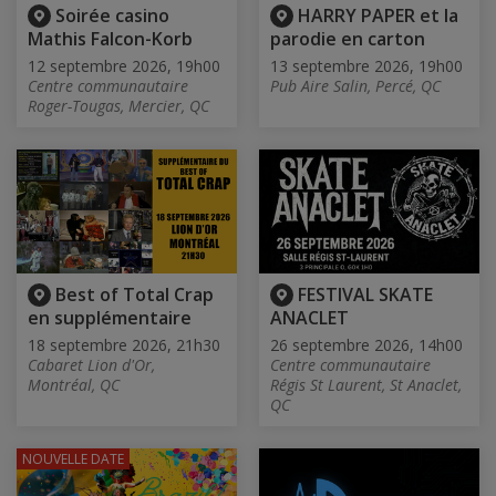
Soirée casino
HARRY PAPER et la
Mathis Falcon-Korb
parodie en carton
12 septembre 2026, 19h00
13 septembre 2026, 19h00
Centre communautaire
Pub Aire Salin, Percé, QC
Roger-Tougas, Mercier, QC
Best of Total Crap
FESTIVAL SKATE
en supplémentaire
ANACLET
18 septembre 2026, 21h30
26 septembre 2026, 14h00
Cabaret Lion d'Or,
Centre communautaire
Montréal, QC
Régis St Laurent, St Anaclet,
QC
NOUVELLE DATE