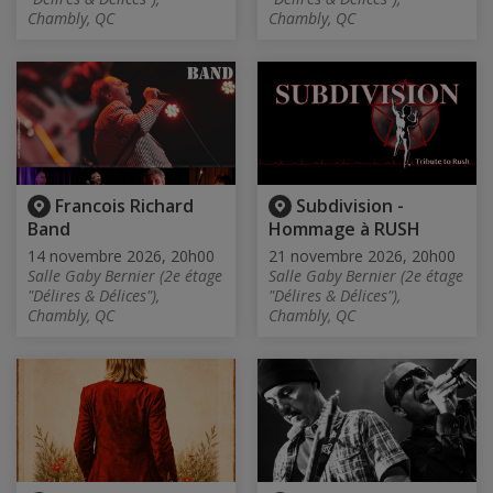
Chambly, QC
Chambly, QC
Francois Richard
Subdivision -
Band
Hommage à RUSH
14 novembre 2026, 20h00
21 novembre 2026, 20h00
Salle Gaby Bernier (2e étage
Salle Gaby Bernier (2e étage
"Délires & Délices"),
"Délires & Délices"),
Chambly, QC
Chambly, QC