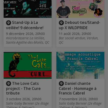
Stand-Up à La
Debout·tes/Stand-
veillée! 9 décembre!
up X WILDPRIDE
9 décembre 2026, 20h00
11 août 2026, 20h00
microbrasserie La Veillée,
Bar social verdun, Verdun,
Sainte-Agathe-des-Monts, QC
QC
The Love Cats
Daniel chante
project - The Cure
Cabrel - Hommage à
tribute
Francis Cabrel
3 octobre 2026, 20h00
7 novembre 2026, 20h00
Salle Gaby Bernier (2e étage
Salle Gaby Bernier (2e étage
"Délires & Délices"),
"Délires & Délices"),