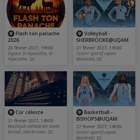
Flash ton panache
Volleyball -
2026
SHERBROOKE@UQAM
20 février 2027, 19h00
21 février 2027, 13h00
Espace St-Hyacinthe, St-
Centre sportif uqam,
Hyacinthe, QC
Montréal, QC
Cor céleste
Basketball -
BISHOPS@UQAM
21 février 2027, 14h00
Basilique-cathédrale Saint-
27 février 2027, 14h00
Michel, Sherbrooke, QC
Centre sportif uqam,
Montréal, QC