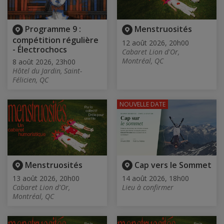
Programme 9 :
Menstruosités
compétition régulière
12 août 2026, 20h00
- Électrochocs
Cabaret Lion d'Or,
Montréal, QC
8 août 2026, 23h00
Hôtel du Jardin, Saint-
Félicien, QC
NOUVELLE DATE
Menstruosités
Cap vers le Sommet
13 août 2026, 20h00
14 août 2026, 18h00
Cabaret Lion d'Or,
Lieu à confirmer
Montréal, QC