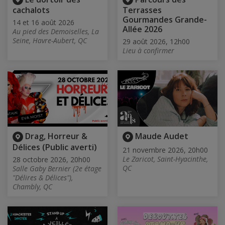
cachalots
Terrasses
Gourmandes Grande-
14 et 16 août 2026
Allée 2026
Au pied des Demoiselles, La
Seine, Havre-Aubert, QC
29 août 2026, 12h00
Lieu à confirmer
Drag, Horreur &
Maude Audet
Délices (Public averti)
21 novembre 2026, 20h00
Le Zaricot, Saint-Hyacinthe,
28 octobre 2026, 20h00
QC
Salle Gaby Bernier (2e étage
"Délires & Délices"),
Chambly, QC