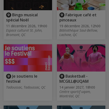
Bingo musical
Fabrique café et
spécial Noël
pinceaux
11 décembre 2026, 19h00
19 décembre 2026, 12h00
Espace culturel St. John,
Bibliothèque Saul-Bellow,
Bromont, QC
Lachine, QC
Je soutiens le
Basketball -
festival
MCGILL@UQAM
Tadoussac, Tadoussac, QC
14 janvier 2027, 18h00
Centre sportif uqam,
Montréal, QC