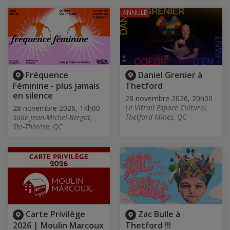
ANNULÉ
Fréquence
Daniel Grenier à
Féminine - plus jamais
Thetford
en silence
28 novembre 2026, 20h00
Le Vitrail Espace Culturel,
28 novembre 2026, 14h00
Thetford Mines, QC
Salle Jean-Michel-Bergot,
Ste-Thérèse, QC
Carte Privilège
Zac Bulle à
2026 | Moulin Marcoux
Thetford !!!