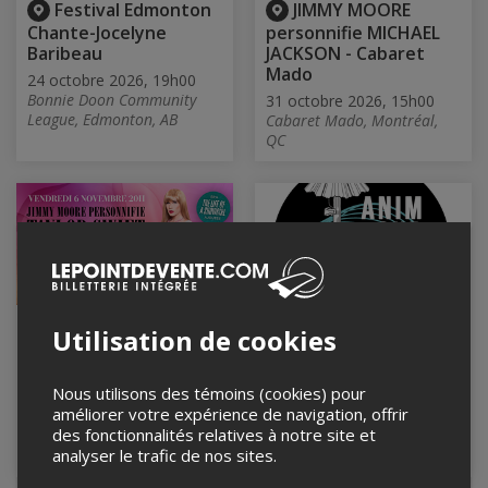
Festival Edmonton
JIMMY MOORE
Chante-Jocelyne
personnifie MICHAEL
Baribeau
JACKSON - Cabaret
Mado
24 octobre 2026, 19h00
Bonnie Doon Community
31 octobre 2026, 15h00
League, Edmonton, AB
Cabaret Mado, Montréal,
QC
JIMMY MOORE
Passeport Anim sur
Utilisation de cookies
personnifie TAYLOR
le Lac 2026
SWIFT: The Eras Tour -
Du 6 au 9 août 2026
LA BOÎTE
Nous utilisons des témoins (cookies) pour
Hôtel du Jardin, Saint-
améliorer votre expérience de navigation, offrir
Félicien, QC
6 novembre 2026, 20h00
des fonctionnalités relatives à notre site et
LA BOITE, Saint-Jean-sur-
analyser le trafic de nos sites.
Richelieu, QC