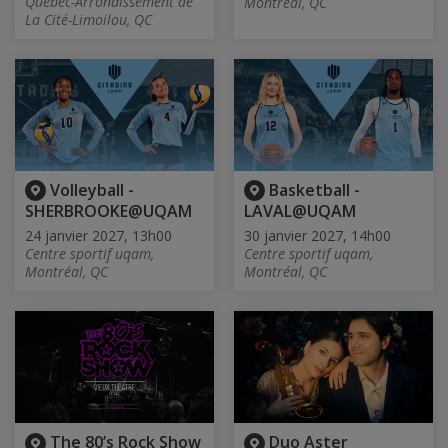
Québec-Arrondissement de
Montréal, QC
La Cité-Limoilou, QC
Volleyball -
Basketball -
SHERBROOKE@UQAM
LAVAL@UQAM
24 janvier 2027, 13h00
30 janvier 2027, 14h00
Centre sportif uqam,
Centre sportif uqam,
Montréal, QC
Montréal, QC
The 80’s Rock Show
Duo Aster