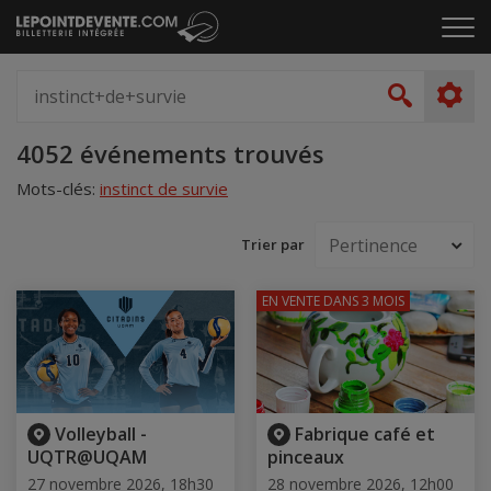
Passer
Cliq
au
pou
contenu
ouvr
Spectacle,
le
artiste,
Recher
men
lieu...
Accueil
4052 événements trouvés
Mots-clés:
instinct de survie
Trier par
EN VENTE
DANS 3 MOIS
Volleyball -
Fabrique café et
UQTR@UQAM
pinceaux
27 novembre 2026, 18h30
28 novembre 2026, 12h00