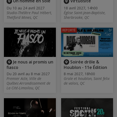
Un homme en soie
Virtuosité
Du 10 au 24 avril 2027
18 avril 2027, 14h00
Studio-Théâtre Paul Hébert,
Église Saint-Jean-Baptiste,
Thetford Mines, QC
Sherbrooke, QC
REPORTÉ
Je nous ai promis un
Soirée drôle &
fiasco
Houblon - 11e Édition
Du 20 avril au 8 mai 2027
8 mai 2027, 18h00
Premier Acte, Ville de
Grole et houblon, Saint felix
Québec-Arrondissement de
de valois, QC
La Cité-Limoilou, QC