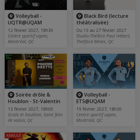
Volleyball -
Black Bird (lecture
UQTR@UQAM
théâtralisée)
12 février 2027, 18h30
Du 13 au 27 février 2027
Centre sportif uqam,
Studio-Théâtre Paul Hébert,
Montréal, QC
Thetford Mines, QC
Soirée drôle &
Volleyball -
Houblon - St-Valentin
ETS@UQAM
13 février 2027, 18h00
19 février 2027, 18h30
Grole et houblon, Saint felix
Centre sportif uqam,
de valois, QC
Montréal, QC
ANNULÉ