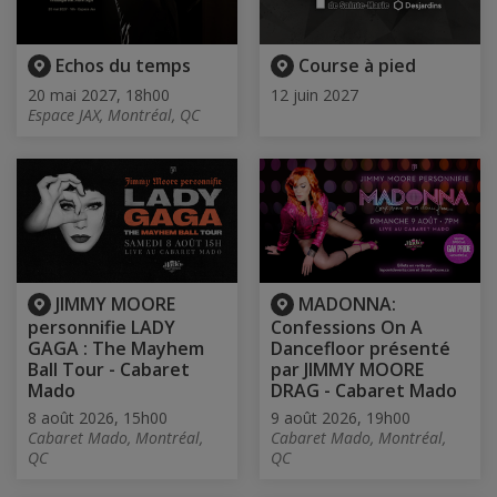
Echos du temps
Course à pied
20 mai 2027, 18h00
12 juin 2027
Espace JAX, Montréal, QC
JIMMY MOORE
MADONNA:
personnifie LADY
Confessions On A
GAGA : The Mayhem
Dancefloor présenté
Ball Tour - Cabaret
par JIMMY MOORE
Mado
DRAG - Cabaret Mado
8 août 2026, 15h00
9 août 2026, 19h00
Cabaret Mado, Montréal,
Cabaret Mado, Montréal,
QC
QC