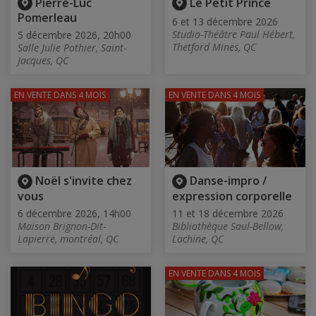
Pierre-Luc
Le Petit Prince
Pomerleau
6 et 13 décembre 2026
Studio-Théâtre Paul Hébert,
5 décembre 2026, 20h00
Thetford Mines, QC
Salle Julie Pothier, Saint-
Jacques, QC
EN VENTE
DANS 4 MOIS
EN VENTE
DANS 4 MOIS
Noël s'invite chez
Danse-impro /
vous
expression corporelle
6 décembre 2026, 14h00
11 et 18 décembre 2026
Maison Brignon-Dit-
Bibliothèque Saul-Bellow,
Lapierre, montréal, QC
Lachine, QC
EN VENTE
DANS 4 MOIS