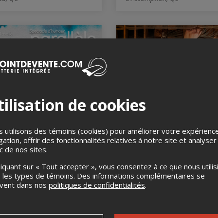
ilisation de cookies
arie-Eve Lasalle et
Maxime Lapointe - T
nie Nothomb - Parallèle
l'envers
 utilisons des témoins (cookies) pour améliorer votre expérienc
tembre 2026, 20h00
5 septembre 2026, 20h00
gation, offrir des fonctionnalités relatives à notre site et analyser
rminal Comédie Club,
Cabaret Lion d'Or, Montréal, 
ic de nos sites.
éal, QC
liquant sur « Tout accepter », vous consentez à ce que nous utilis
 les types de témoins. Des informations complémentaires se
uvent dans nos
politiques de confidentialités
.