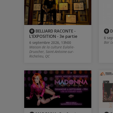
BELLIARD RACONTE -
D
L'EXPOSITION - 3e partie
6 sep
Bar L
6 septembre 2026, 13h00
Maison de la culture Eulalie-
Druocher, Saint-Antoine-sur-
Richelieu, QC