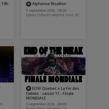
 19h
Alphonse Bisaillon
5 septembre 2026, 19h30
Espace Culturel Lakefield, Gore, QC
r
EOW Quebec x La Fin des
faibles - saison 11 - Finale
MONDIALE
n,
5 septembre 2026, 20h00
Projet Tyxna, Montréal, QC