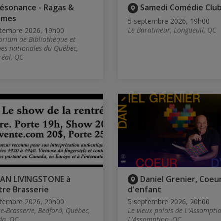
ésonance - Ragas &
Samedi Comédie Club
hmes
5 septembre 2026, 19h00
Le Baratineur, Longueuil, QC
tembre 2026, 19h00
orium de Bibliothèque et
ves nationales du Québec,
éal, QC
AN LIVINGSTONE à
Daniel Grenier, Coeu
tre Brasserie
d'enfant
tembre 2026, 20h00
5 septembre 2026, 20h00
re-Brasserie, Bedford, Québec,
Le vieux palais de L'Assomptio
a, QC
L'Assomption, QC