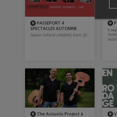
PASSEPORT 4
P
SPECTACLES AUTOMNE
5 sep
Théât
Espace Culturel Lakefield, Gore, QC
MONT
The Acoustic Project à
V