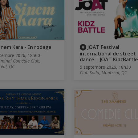
inem Kara - En rodage
JOAT Festival
international de street
tembre 2026, 18h00
dance | JOAT KidzBattle
rminal Comédie Club,
éal, QC
5 septembre 2026, 18h30
Club Soda, Montréal, QC