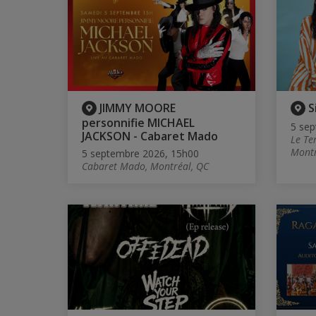
JIMMY MOORE
S
personnifie MICHAEL
5 sep
JACKSON - Cabaret Mado
Le Te
Montr
5 septembre 2026, 15h00
Cabaret Mado, Montréal, QC