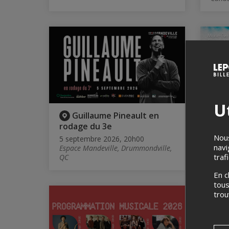
Ut
Guillaume Pineault en
M
rodage du 3e
Eugé
Nous
5 septembre 2026, 20h00
5 sep
navi
Espace Mandeville, Drummondville,
Le Te
traf
QC
Montr
En c
tous
tro