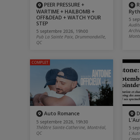
PEER PRESSURE +
R
WARTIME + HAILBOMB +
Ryt
OFF&DEAD + WATCH YOUR
5 sep
STEP
Audit
Archi
5 septembre 2026, 19h00
Montr
Pub La Sainte Paix, Drummondville,
QC
COMPLET
Auto Romance
D
L'Au
5 septembre 2026, 19h30
Théâtre Sainte-Catherine, Montréal,
5 sep
QC
L'Aut
Canad