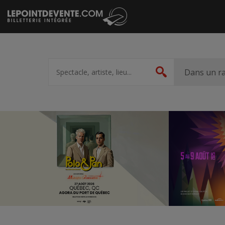
Passer
au
contenu
Spectacle,
artiste,
Dans un r
Rechercher
lieu...
Accueil
Suggestions