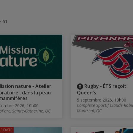
e 61
ission nature - Atelier
Rugby - ÉTS reçoit
oratoire : dans la peau
Queen's
 mammifères
5 septembre 2026, 13h00
Complexe Sportif Claude-Robil
tembre 2026, 10h00
Montréal, QC
oParc, Sainte-Catherine, QC
E DATE