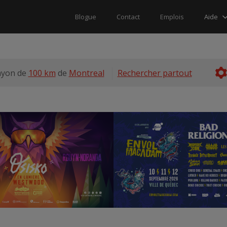
Aide
Blogue
Contact
Emplois
ayon de
100 km
de
Montreal
Rechercher partout