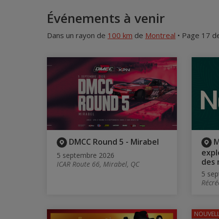
Événements à venir
Dans un rayon de
100 km
de
Montreal
• Page 17 d
DMCC Round 5 - Mirabel
M
expl
5 septembre 2026
des
ICAR Route 66, Mirabel, QC
5 sep
Récré
NOUVELL