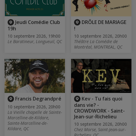
Jeudi Comédie Club
DRÔLE DE MARIAGE
19h
!
10 septembre 2026, 19h00
10 septembre 2026, 20h00
Le Baratineur, Longueuil, QC
Théâtre La Comédie de
Montréal, MONTREAL, QC
Francis Degrandpré
Kev - Tu fais quoi
dans vie? -
10 septembre 2026, 20h00
CROWDWORK - Saint-
La Vieille chapelle de Sainte-
Jean-sur-Richelieu
Marcelline-de-Kildare,
Sainte-Marcelline-de-
10 septembre 2026, 20h00
Kildare, QC
Chez Morse, Saint-Jean-sur-
Richelieu, QC