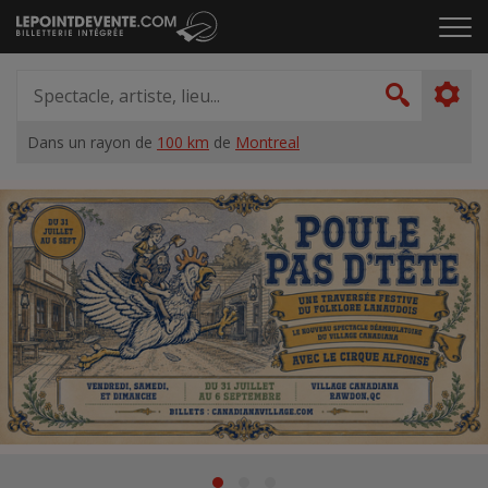
Passer
Cliq
au
pou
contenu
ouvr
Spectacle,
le
artiste,
Recher
men
lieu...
Dans un rayon de
100 km
de
Montreal
Accueil
Suggestions