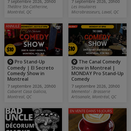
7 septembre 2026, 20h00
7 septembre 2026, 20h00
Théâtre Ste-Catherine,
Les Insulaires
Montréal, QC
Microbrasseurs, Laval, QC
ANNULÉ
Pro Stand-Up
The Canal Comedy
Comedy | El Secreto
Show in Montreal |
Comedy Show in
MONDAY Pro Stand-Up
Montreal
Comedy
7 septembre 2026, 20h00
7 septembre 2026, 20h00
Cabaret Casa Galicia,
Memento! - Brasserie
Montreal, QC
Artisanale, Montréal, QC
EN VENTE
DANS 16 JOURS