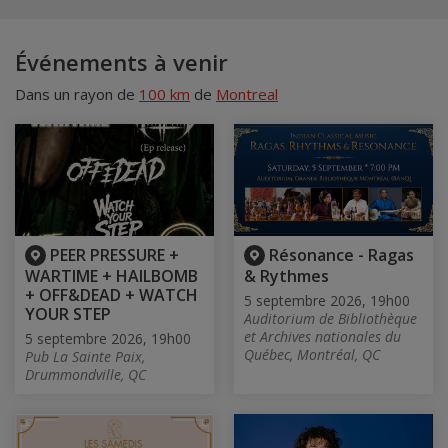
Événements à venir
Dans un rayon de
100 km
de
Montreal
PEER PRESSURE +
Résonance - Ragas
WARTIME + HAILBOMB
& Rythmes
+ OFF&DEAD + WATCH
5 septembre 2026, 19h00
YOUR STEP
Auditorium de Bibliothèque
et Archives nationales du
5 septembre 2026, 19h00
Québec, Montréal, QC
Pub La Sainte Paix,
Drummondville, QC