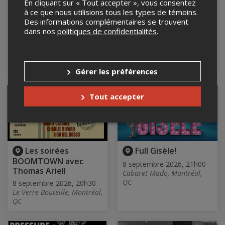
En cliquant sur « Tout accepter », vous consentez
Les Mardis Rires
MELANIE C : THE
à ce que nous utilisions tous les types de témoins.
Gras à La Ferme Kerr
MELANIE C TOUR
Des informations complémentaires se trouvent
Comédie Grange
8 septembre 2026, 20h00
dans nos
politiques de confidentialités
.
(Spectacle Francais
Club Soda, Montréal, QC
Animation Joe Guérin )
8 septembre 2026, 20h00
La Ferme Kerr, Gore, QC
Gérer les préférences
Tout accepter
Les soirées
Full Gisèle!
BOOMTOWN avec
8 septembre 2026, 21h00
Thomas Ariell
Cabaret Mado, Montréal,
QC
8 septembre 2026, 20h30
Le Verre Bouteille, Montréal,
QC