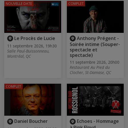
NOUVELLE DATE
COMPLET
Le Procès de Lucie
Anthony Prégent -
Soirée intime (Souper-
11 septembre 2026, 19h30
spectacle et
Salle Paul-Buissonneau,
spectacle)
Montréal, QC
11 septembre 2026, 20h00
Restaurant Au Pied du
Clocher, St-Damase, QC
COMPLET
Daniel Boucher
Echoes - Hommage
à Pink Floyd