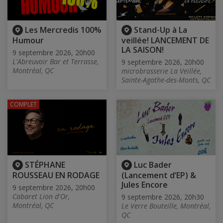
Les Mercredis 100%
Stand-Up à La
Humour
veillée! LANCEMENT DE
LA SAISON!
9 septembre 2026, 20h00
L'Abreuvoir Bar et Terrasse,
9 septembre 2026, 20h00
Montréal, QC
microbrasserie La Veillée,
Sainte-Agathe-des-Monts, QC
COMPLET
STÉPHANE
Luc Bader
ROUSSEAU EN RODAGE
(Lancement d’EP) &
Jules Encore
9 septembre 2026, 20h00
Cabaret Lion d'Or,
9 septembre 2026, 20h30
Montréal, QC
Le Verre Bouteille, Montréal,
QC