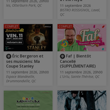
11 septembre 2026, 20h00
les, Otterburn Park, QC
11 septembre 2026
BISTRO ROSSIGNOL, Laval,
QC
COMPLET
COMPLET
Éric Bergeron et
Faf | Bientôt
ses musiciens: Ma
Cancellé
Coupe Stanley
(SUPPLÉMENTAIRE)
11 septembre 2026, 20h00
11 septembre 2026, 20h00
Espace Mandeville,
L'Urlu, Sainte-Thérèse, QC
Drummondville, QC