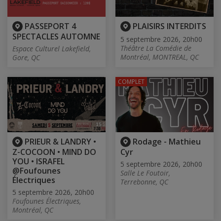
PASSEPORT 4
PLAISIRS INTERDITS
SPECTACLES AUTOMNE
5 septembre 2026, 20h00
Théâtre La Comédie de
Espace Culturel Lakefield,
Montréal, MONTREAL, QC
Gore, QC
COMPLET
PRIEUR & LANDRY •
Rodage - Mathieu
Z-COCOON • MIND DO
Cyr
YOU • ISRAFEL
5 septembre 2026, 20h00
@Foufounes
Salle Le Foutoir,
Électriques
Terrebonne, QC
5 septembre 2026, 20h00
Foufounes Électriques,
Montréal, QC