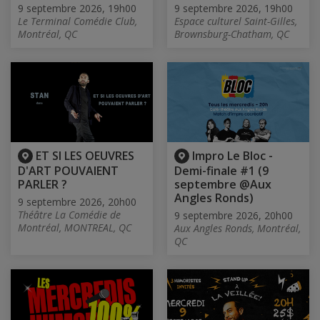
9 septembre 2026, 19h00
9 septembre 2026, 19h00
Le Terminal Comédie Club,
Espace culturel Saint-Gilles,
Montréal, QC
Brownsburg-Chatham, QC
ET SI LES OEUVRES
Impro Le Bloc -
D'ART POUVAIENT
Demi-finale #1 (9
PARLER ?
septembre @Aux
Angles Ronds)
9 septembre 2026, 20h00
Théâtre La Comédie de
9 septembre 2026, 20h00
Montréal, MONTREAL, QC
Aux Angles Ronds, Montréal,
QC