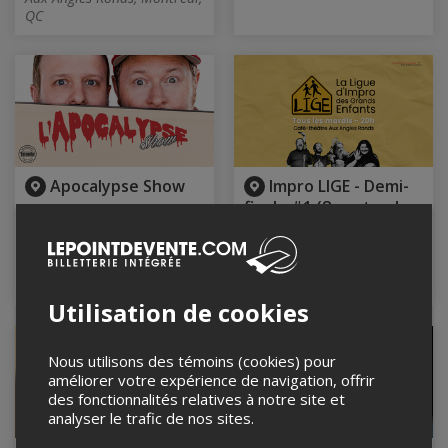
QC
Apocalypse Show
Impro LIGE - Demi-
finale #1 (8 septembre
8 septembre 2026, 20h00
@Aux Angles Ronds)
Microbrasserie Le
Fermentor, L'Assomption,
8 septembre 2026, 20h00
QC
Aux Angles Ronds, Montréal,
QC
Utilisation de cookies
Nous utilisons des témoins (cookies) pour
améliorer votre expérience de navigation, offrir
des fonctionnalités relatives à notre site et
analyser le trafic de nos sites.