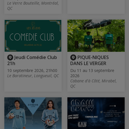
Le Verre Bouteille, Montréal,
QC
Jeudi Comédie Club
PIQUE-NIQUES
21h
DANS LE VERGER
10 septembre 2026, 21h00
Du 11 au 13 septembre
Le Baratineur, Longueuil, QC
2026
Cabane d'à Côté, Mirabel,
QC