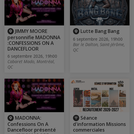
JIMMY MOORE
Lutte Bang Bang
personnifie MADONNA
6 septembre 2026, 19h00
:CONFESSIONS ON A
Bar le Dalton, Saint-Jérôme,
DANCEFLOOR
QC
6 septembre 2026, 19h00
Cabaret Mado, Montréal,
QC
MADONNA:
Séance
Confessions On A
d'information Missions
Dancefloor présenté
commerciales