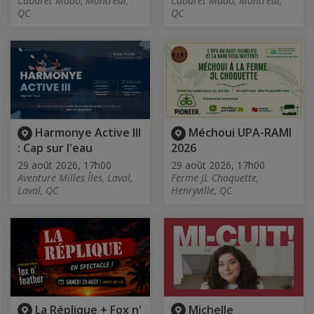
Cabaret Mado, Montréal,
Cabaret Mado, Montréal,
QC
QC
Harmonye Active III
Méchoui UPA-RAMI
: Cap sur l'eau
2026
29 août 2026, 17h00
29 août 2026, 17h00
Aventure Milles Îles, Laval,
Ferme JL Choquette,
Laval, QC
Henryville, QC
La Réplique + Fox n'
Michelle