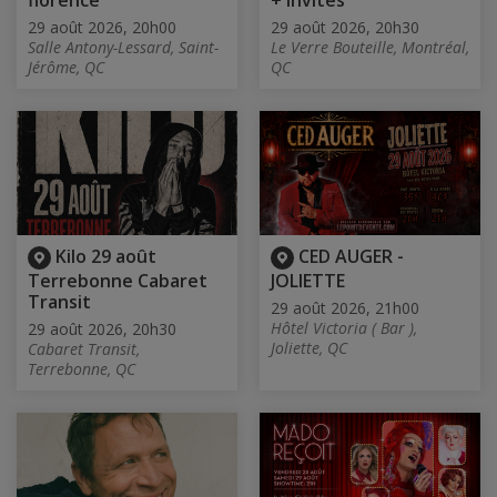
florence
+ Invités
29 août 2026, 20h00
29 août 2026, 20h30
Salle Antony-Lessard, Saint-
Le Verre Bouteille, Montréal,
Jérôme, QC
QC
Kilo 29 août
CED AUGER -
Terrebonne Cabaret
JOLIETTE
Transit
29 août 2026, 21h00
Hôtel Victoria ( Bar ),
29 août 2026, 20h30
Joliette, QC
Cabaret Transit,
Terrebonne, QC