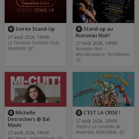
Soirée Stand-Up
Stand-up au
Ruisseau Noir!
27 août 2026, 19h00
Le Terminal Comédie Club,
27 août 2026, 19h00
Montréal, QC
Ruisseau Noir -
Microbrasserie, Terrebonne,
QC
Michelle
C'EST LA CRISE !
Desrochers @ Bal
27 août 2026, 20h00
Maski
Théâtre La Comédie de
Montréal, MONTREAL, QC
27 août 2026, 19h30
Bal Maski, Saint-Gabriel, QC