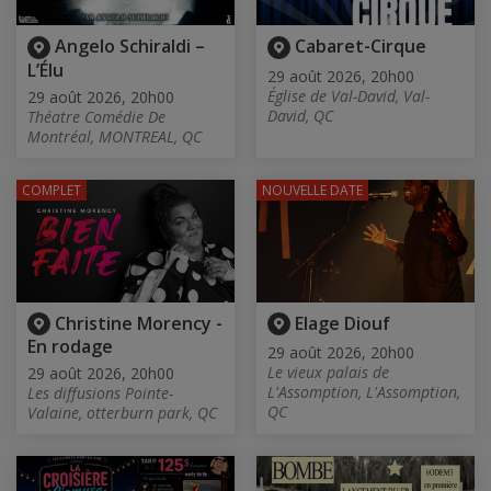
Angelo Schiraldi –
Cabaret-Cirque
L’Élu
29 août 2026, 20h00
Église de Val-David, Val-
29 août 2026, 20h00
David, QC
Théatre Comédie De
Montréal, MONTREAL, QC
COMPLET
NOUVELLE DATE
Christine Morency -
Elage Diouf
En rodage
29 août 2026, 20h00
Le vieux palais de
29 août 2026, 20h00
L'Assomption, L'Assomption,
Les diffusions Pointe-
QC
Valaine, otterburn park, QC