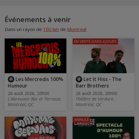
Événements à venir
Dans un rayon de
100 km
de
Montreal
EN VENTE
DANS 4 JOURS
Les Mercredis 100%
Let It Hiss - The
Humour
Barr Brothers
26 août 2026, 20h00
26 août 2026, 20h00
L'Abreuvoir Bar et Terrasse,
Théâtre de Verdure,
Montréal, QC
Montréal, QC
ANNULÉ