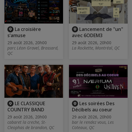
La croisière
Lancement de "un"
s’amuse
avec 6ODEM3
29 août 2026, 20h00
29 août 2026, 20h00
parc Léon Gravel, Brossard,
La Rockette, Montréal, QC
QC
LE CLASSIQUE
Les soirées Des
COUNTRY BAND
Décibels au coeur
29 août 2026, 20h00
29 août 2026, 20h00
cabaret la creche, St-
bar le rendez vous, Les
Cleophas de brandon, QC
Coteaux, QC