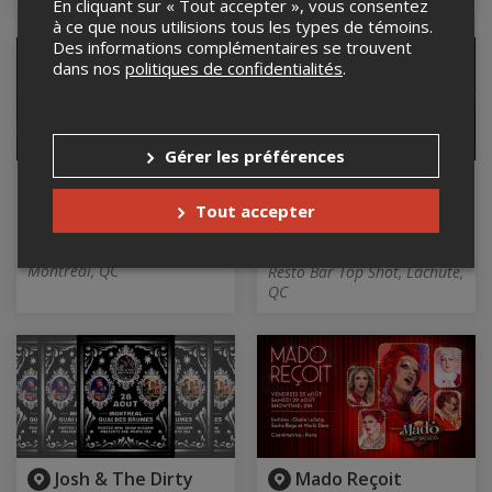
En cliquant sur « Tout accepter », vous consentez
à ce que nous utilisions tous les types de témoins.
Des informations complémentaires se trouvent
dans nos
politiques de confidentialités
.
Gérer les préférences
Shake rattle and
Fighters Forever
Rock n roll
(Hommage à Foo
Tout accepter
Fighters)
28 août 2026, 20h30
Bar Spectacle L'escogriffe,
28 août 2026, 21h00
Montréal, QC
Resto Bar Top Shot, Lachute,
QC
Josh & The Dirty
Mado Reçoit