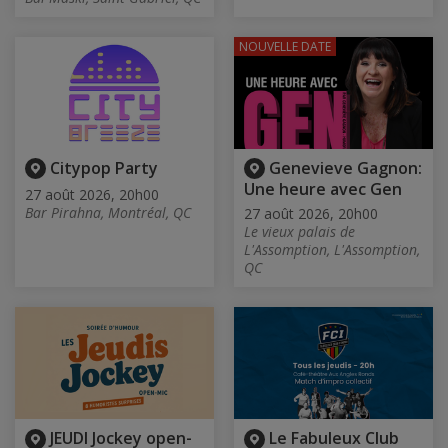
NOUVELLE DATE
Citypop Party
Genevieve Gagnon:
Une heure avec Gen
27 août 2026, 20h00
Bar Pirahna, Montréal, QC
27 août 2026, 20h00
Le vieux palais de
L'Assomption, L'Assomption,
QC
JEUDI Jockey open-
Le Fabuleux Club