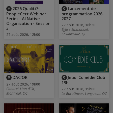
2026 Qualiti7-
Lancement de
PeopleCert Webinar
programmation 2026-
Series - AI Native
2027
Organization - Session
27 août 2026, 18h30
3
Église Emmanuel,
Cowansville, QC
27 août 2026, 12h00
DAC'OR !
Jeudi Comédie Club
19h
27 août 2026, 19h00
Cabaret Lion d'Or,
27 août 2026, 19h00
Montréal, QC
Le Baratineur, Longueuil, QC