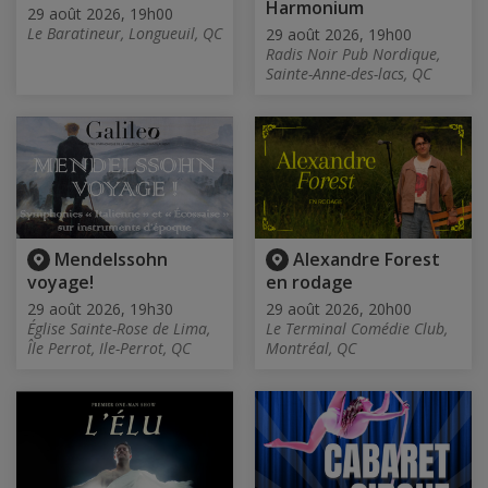
Harmonium
29 août 2026, 19h00
Le Baratineur, Longueuil, QC
29 août 2026, 19h00
Radis Noir Pub Nordique,
Sainte-Anne-des-lacs, QC
Mendelssohn
Alexandre Forest
voyage!
en rodage
29 août 2026, 19h30
29 août 2026, 20h00
Église Sainte-Rose de Lima,
Le Terminal Comédie Club,
Île Perrot, Ile-Perrot, QC
Montréal, QC