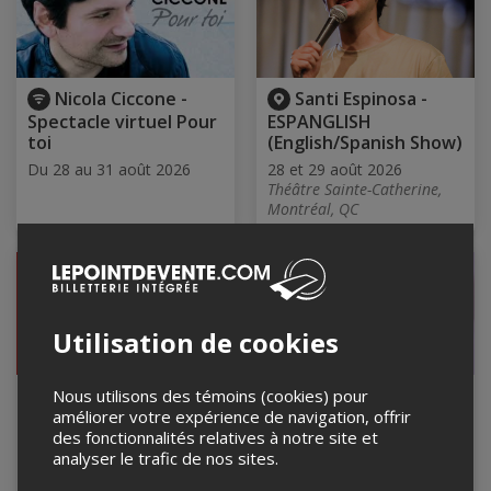
Nicola Ciccone -
Santi Espinosa -
Spectacle virtuel Pour
ESPANGLISH
toi
(English/Spanish Show)
Du 28 au 31 août 2026
28 et 29 août 2026
Théâtre Sainte-Catherine,
Montréal, QC
Utilisation de cookies
Terre'Bonne
Voyage Sous Une
Nous utilisons des témoins (cookies) pour
améliorer votre expérience de navigation, offrir
Humeur Comédie Club
Nuit Étoilée
des fonctionnalités relatives à notre site et
28 août 2026, 20h00
28 août 2026, 20h00
analyser le trafic de nos sites.
Salle Le 1928, Terrebonne,
BAR LE JOCKEY, MONTRÉAL,
QC
QC