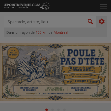
Passer
Cliq
au
pou
contenu
ouvr
Spectacle,
le
artiste,
Recher
men
lieu...
Dans un rayon de
100 km
de
Montreal
Accueil
Suggestions