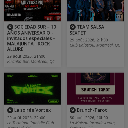
SOCIEDAD SUR – 10
TEAM SALSA
AÑOS ANIVERSARIO -
SEXTET
invitados especiales -
29 août 2026, 21h30
MALAJUNTA - ROCK
Club Balattou, Montréal, QC
ALLURE
29 août 2026, 21h00
Piranha Bar, Montreal, QC
La soirée Vortex
Brunch-Tarot
29 août 2026, 22h00
30 août 2026, 10h00
Le Terminal Comédie Club,
La Maison Incandescente,
Montréal, QC
Crabtree, QC