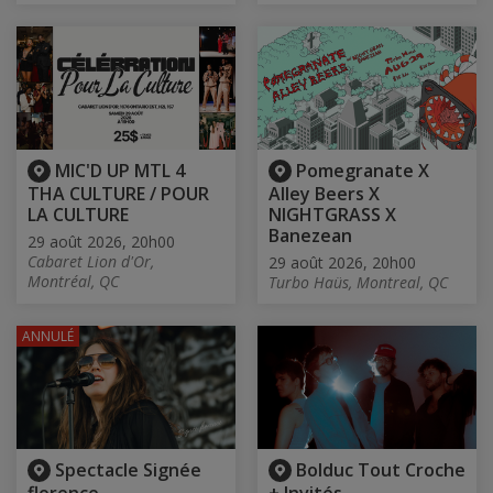
MIC'D UP MTL 4
Pomegranate X
THA CULTURE / POUR
Alley Beers X
LA CULTURE
NIGHTGRASS X
Banezean
29 août 2026, 20h00
Cabaret Lion d'Or,
29 août 2026, 20h00
Montréal, QC
Turbo Haüs, Montreal, QC
ANNULÉ
Spectacle Signée
Bolduc Tout Croche