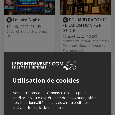
Le Late Night
BELLIARD RACONTE
- L'EXPOSITION - 2e
15 août 2026, 23h45
partie
Cabaret Mado, Montréal,
QC
16 août 2026, 13h00
Maison de la culture Eulalie-
Druocher, Saint-Antoine-sur-
Richelieu, QC
Utilisation de cookies
Nous utilisons des témoins (cookies) pour
ATELIER D’ART EN
Session d'écoute /
améliorer votre expérience de navigation, offrir
FAMILLE – Édition
4e album de Mat Vezio
des fonctionnalités relatives à notre site et
estivale
16 août 2026, 17h00
analyser le trafic de nos sites.
Studio Madame Wood,
16 août 2026, 13h30
Montreal, QC