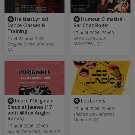
Haitian Lyrical
Humour Climatisé -
Dance Classes &
Bar Chez Roger
Training
17 août 2026, 20h00
BAR CHEZ ROGER,
17 et 22 août 2026
MONTRÉAL, QC
Zeugma Danse, Montreal,
QC
Impro l'Originale -
Les Lundis
Bleus et Jaunes (17
17 août 2026, 20h00
août @Aux Angles
Théâtre Ste-Catherine,
Ronds)
Montréal, QC
17 août 2026, 20h00
Aux Angles Ronds, Montréal,