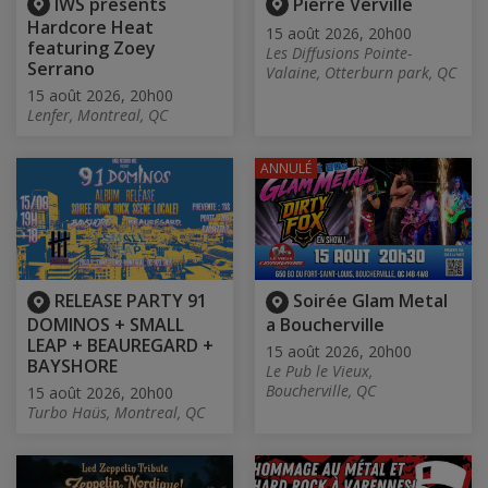
IWS presents
Pierre Verville
Hardcore Heat
15 août 2026, 20h00
featuring Zoey
Les Diffusions Pointe-
Serrano
Valaine, Otterburn park, QC
15 août 2026, 20h00
Lenfer, Montreal, QC
ANNULÉ
RELEASE PARTY 91
Soirée Glam Metal
DOMINOS + SMALL
a Boucherville
LEAP + BEAUREGARD +
15 août 2026, 20h00
BAYSHORE
Le Pub le Vieux,
Boucherville, QC
15 août 2026, 20h00
Turbo Haüs, Montreal, QC