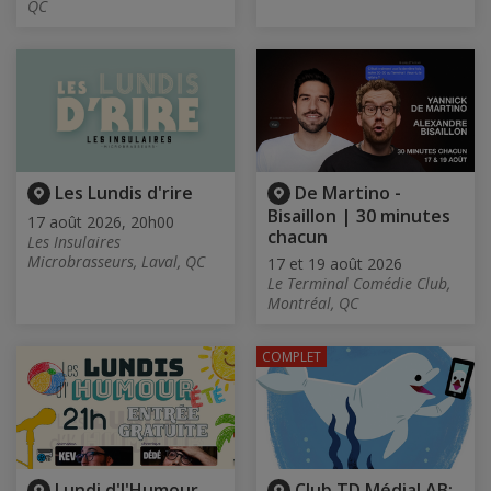
QC
Les Lundis d'rire
De Martino -
Bisaillon | 30 minutes
17 août 2026, 20h00
chacun
Les Insulaires
Microbrasseurs, Laval, QC
17 et 19 août 2026
Le Terminal Comédie Club,
Montréal, QC
COMPLET
Lundi d'l'Humour
Club TD MédiaLAB: