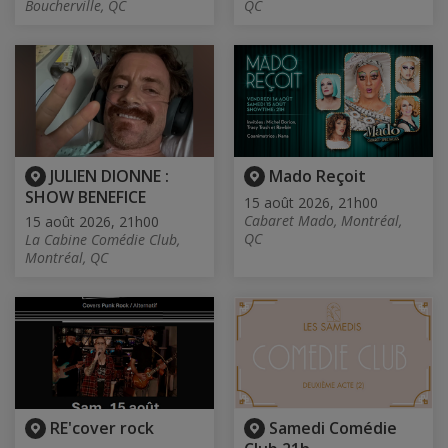
Boucherville, QC
QC
JULIEN DIONNE :
Mado Reçoit
SHOW BENEFICE
15 août 2026, 21h00
Cabaret Mado, Montréal,
15 août 2026, 21h00
QC
La Cabine Comédie Club,
Montréal, QC
RE'cover rock
Samedi Comédie