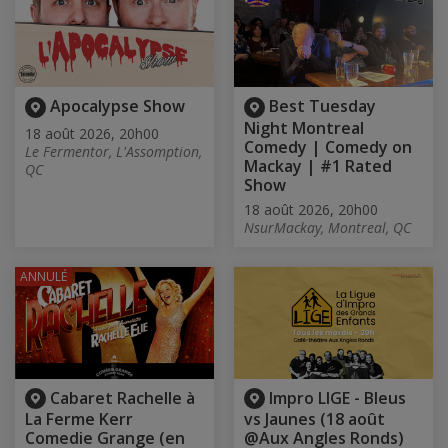
Apocalypse Show
Best Tuesday
Night Montreal
18 août 2026, 20h00
Comedy | Comedy on
Le Fermentor, L'Assomption,
Mackay | #1 Rated
QC
Show
18 août 2026, 20h00
NsurMackay, Montreal, QC
ANNULÉ
Cabaret Rachelle à
Impro LIGE - Bleus
La Ferme Kerr
vs Jaunes (18 août
Comedie Grange (en
@Aux Angles Ronds)