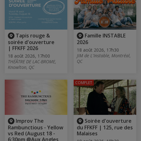
Tapis rouge &
Famille INSTABLE
soirée d'ouverture
2026
| FFKFF 2026
18 août 2026, 17h30
JIM de L'Instable, Montréal,
18 août 2026, 17h00
QC
THÉÂTRE DE LAC-BROME,
Knowlton, QC
COMPLET
Improv The
Soirée d'ouverture
Rambunctious - Yellow
du FFKFF | 125, rue des
vs Red (August 18 -
Malaises
6:30pm @Aux Angles