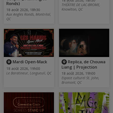
18 août 2026, 18h30
Ronds)
THÉÂTRE DE LAC-BROME,
Knowlton, QC
18 août 2026, 18h30
Aux Angles Ronds, Montréal,
QC
Mardi Open-Mack
Replica, de Chouwa
Liang | Projection
18 août 2026, 19h00
Le Baratineur, Longueuil, QC
18 août 2026, 19h00
Espace culturel St. John,
Bromont, QC