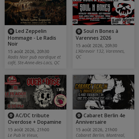
Led Zeppelin
Soul n Bones à
Hommage - Le Radis
Varennes 2026
Noir
15 août 2026, 20h30
L’Abrevoir 132, Varennes,
15 août 2026, 20h30
QC
Radis Noir pub nordique et
café, Ste-Anne-des-Lacs, QC
AC/DC tribute
Cabaret Berlin 4e
Overdose + Dopamine
Anniversaire
15 août 2026, 21h00
15 août 2026, 21h00
Le Pub le Vieux,
Cabaret Berlin, Montreal,