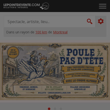
Passer
Cliq
au
pou
contenu
ouvr
Spectacle,
le
artiste,
Recher
men
lieu...
Dans un rayon de
100 km
de
Montreal
Accueil
Suggestions