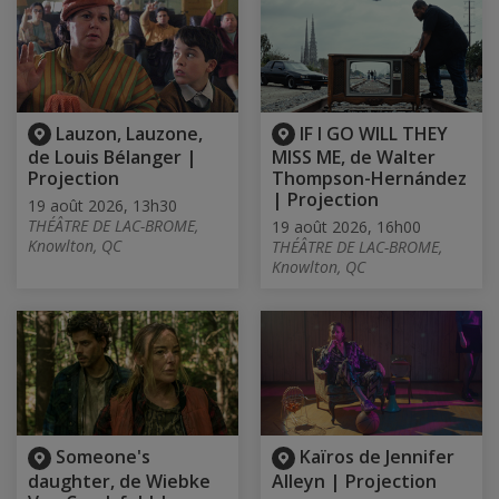
Lauzon, Lauzone,
IF I GO WILL THEY
de Louis Bélanger |
MISS ME, de Walter
Projection
Thompson-Hernández
| Projection
19 août 2026, 13h30
THÉÂTRE DE LAC-BROME,
19 août 2026, 16h00
Knowlton, QC
THÉÂTRE DE LAC-BROME,
Knowlton, QC
Someone's
Kaïros de Jennifer
daughter, de Wiebke
Alleyn | Projection