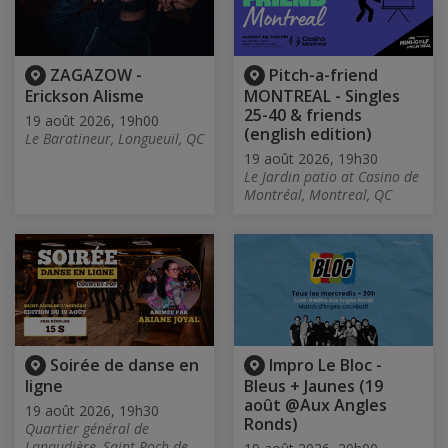
ZAGAZOW -
Pitch-a-friend
Erickson Alisme
MONTREAL - Singles
25-40 & friends
19 août 2026, 19h00
(english edition)
Le Baratineur, Longueuil, QC
19 août 2026, 19h30
Le Jardin patio at Casino de
Montréal, Montreal, QC
Soirée de danse en
Impro Le Bloc -
ligne
Bleus + Jaunes (19
août @Aux Angles
19 août 2026, 19h30
Ronds)
Quartier général de
Lanaudière, Saint-Roch-de-