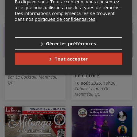
Centre culturel Stewart Hall
En cliquant sur « Tout accepter », vous consentez
Cultural Centre, Pointe-
à ce que nous utilisions tous les types de témoins.
Claire, QC
Des informations complémentaires se trouvent
dans nos
politiques de confidentialités
.
Gérer les préférences
Tout accepter
Dimanche en délire
Festival Émergence
de Montréal - Soirée
16 août 2026, 19h00
de clôture
Bar Le Cocktail, Montréal,
QC
16 août 2026, 19h00
Cabaret Lion d'Or,
Montréal, QC