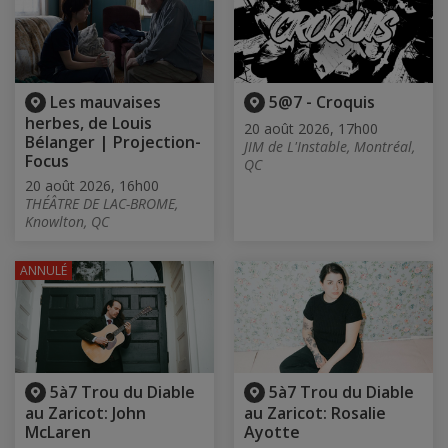
Les mauvaises
5@7 - Croquis
herbes, de Louis
20 août 2026, 17h00
Bélanger | Projection-
JIM de L'Instable, Montréal,
Focus
QC
20 août 2026, 16h00
THÉÂTRE DE LAC-BROME,
Knowlton, QC
ANNULÉ
5à7 Trou du Diable
5à7 Trou du Diable
au Zaricot: John
au Zaricot: Rosalie
McLaren
Ayotte