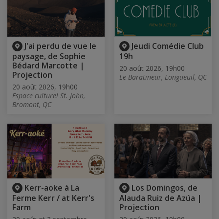
J'ai perdu de vue le
Jeudi Comédie Club
paysage, de Sophie
19h
Bédard Marcotte |
20 août 2026, 19h00
Projection
Le Baratineur, Longueuil, QC
20 août 2026, 19h00
Espace culturel St. John,
Bromont, QC
Kerr-aoke à La
Los Domingos, de
Ferme Kerr / at Kerr's
Alauda Ruiz de Azúa |
Farm
Projection