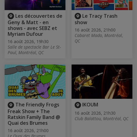
Les découvertes de
Le Tracy Trash
Geny & Matt - en
show
shows - avec SEBZ et
16 août 2026, 21h00
Myriam Dufour
Cabaret Mado, Montréal,
QC
16 août 2026, 19h30
Salle de spectacle Bar Le St-
Paul, Montréal, QC
The Friendly Frogs
IKOUM
Freak Show + The
16 août 2026, 21h30
Ratskin Family Band @
Club Balattou, Montréal, QC
Quai des Brumes
16 août 2026, 21h00
Le Quai des Brumes,