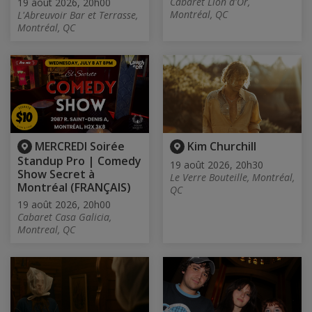
Cabaret Lion d'Or,
19 août 2026, 20h00
Montréal, QC
L'Abreuvoir Bar et Terrasse,
Montréal, QC
MERCREDI Soirée
Kim Churchill
Standup Pro | Comedy
19 août 2026, 20h30
Show Secret à
Le Verre Bouteille, Montréal,
Montréal (FRANÇAIS)
QC
19 août 2026, 20h00
Cabaret Casa Galicia,
Montreal, QC