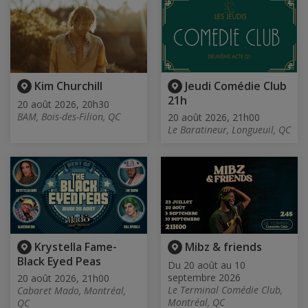
Kim Churchill
Jeudi Comédie Club
21h
20 août 2026, 20h30
BAM, Bois-des-Filion, QC
20 août 2026, 21h00
Le Baratineur, Longueuil, QC
Krystella Fame-
Mibz & friends
Black Eyed Peas
Du 20 août au 10
septembre 2026
20 août 2026, 21h00
Le Terminal Comédie Club,
Cabaret Mado, Montréal,
Montréal, QC
QC