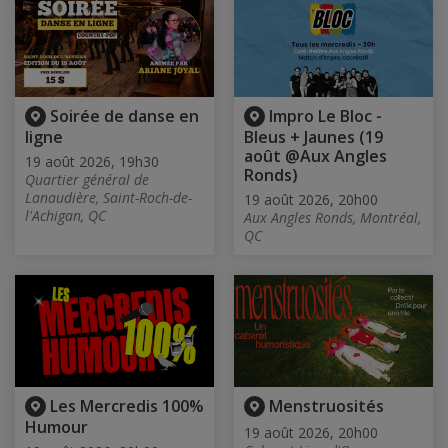
Soirée de danse en
Impro Le Bloc -
ligne
Bleus + Jaunes (19
août @Aux Angles
19 août 2026, 19h30
Ronds)
Quartier général de
Lanaudière, Saint-Roch-de-
19 août 2026, 20h00
l'Achigan, QC
Aux Angles Ronds, Montréal,
QC
Les Mercredis 100%
Menstruosités
Humour
19 août 2026, 20h00