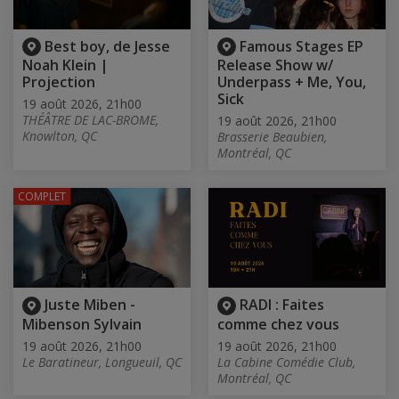
Best boy, de Jesse
Famous Stages EP
Noah Klein |
Release Show w/
Projection
Underpass + Me, You,
Sick
19 août 2026, 21h00
THÉÂTRE DE LAC-BROME,
19 août 2026, 21h00
Knowlton, QC
Brasserie Beaubien,
Montréal, QC
COMPLET
Juste Miben -
RADI : Faites
Mibenson Sylvain
comme chez vous
19 août 2026, 21h00
19 août 2026, 21h00
Le Baratineur, Longueuil, QC
La Cabine Comédie Club,
Montréal, QC