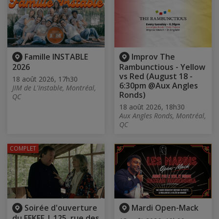
Famille INSTABLE
Improv The
2026
Rambunctious - Yellow
vs Red (August 18 -
18 août 2026, 17h30
6:30pm @Aux Angles
JIM de L'Instable, Montréal,
Ronds)
QC
18 août 2026, 18h30
Aux Angles Ronds, Montréal,
QC
COMPLET
Soirée d'ouverture
Mardi Open-Mack
du FFKFF | 125, rue des