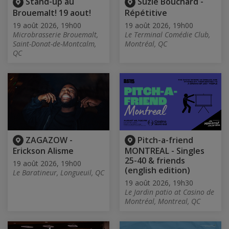
Stand-up au
Suzie Bouchard -
Brouemalt! 19 aout!
Répétitive
19 août 2026, 19h00
19 août 2026, 19h00
Microbrasserie Brouemalt,
Le Terminal Comédie Club,
Saint-Donat-de-Montcalm,
Montréal, QC
QC
ZAGAZOW -
Pitch-a-friend
Erickson Alisme
MONTREAL - Singles
25-40 & friends
19 août 2026, 19h00
(english edition)
Le Baratineur, Longueuil, QC
19 août 2026, 19h30
Le Jardin patio at Casino de
Montréal, Montreal, QC