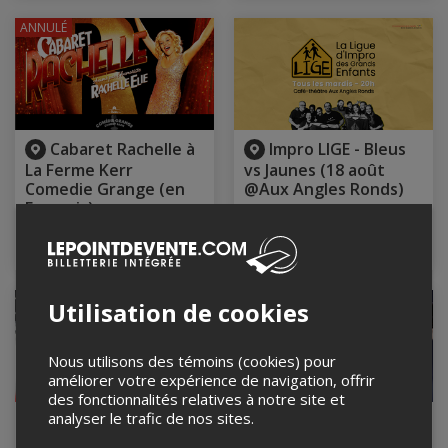
ANNULÉ
Cabaret Rachelle à
Impro LIGE - Bleus
La Ferme Kerr
vs Jaunes (18 août
Comedie Grange (en
@Aux Angles Ronds)
Français)
18 août 2026, 20h00
Aux Angles Ronds, Montréal,
18 août 2026, 20h00
QC
La Ferme Kerr, Gore, QC
Utilisation de cookies
Nous utilisons des témoins (cookies) pour
améliorer votre expérience de navigation, offrir
des fonctionnalités relatives à notre site et
analyser le trafic de nos sites.
LOU K + CHENIER @
Full Gisèle!
Quai des brumes,
18 août 2026, 21h00