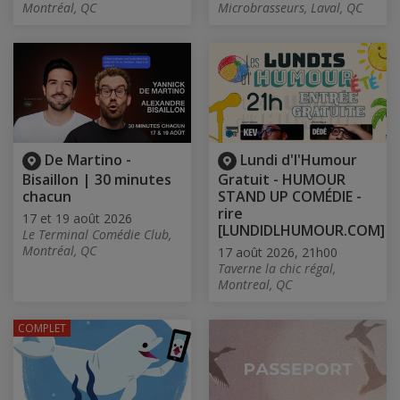
Montréal, QC
Microbrasseurs, Laval, QC
De Martino -
Lundi d'l'Humour
Bisaillon | 30 minutes
Gratuit - HUMOUR
chacun
STAND UP COMÉDIE -
rire
17 et 19 août 2026
[LUNDIDLHUMOUR.COM]
Le Terminal Comédie Club,
Montréal, QC
17 août 2026, 21h00
Taverne la chic régal,
Montreal, QC
COMPLET