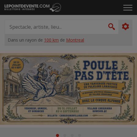
Passer
Cliq
au
pou
contenu
ouvr
Spectacle,
le
artiste,
Recher
men
lieu...
Dans un rayon de
100 km
de
Montreal
Accueil
Suggestions