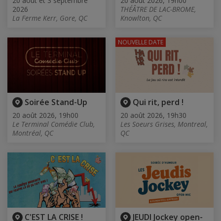
20 août et 3 septembre
20 août 2026, 19h00
2026
THÉÂTRE DE LAC-BROME,
La Ferme Kerr, Gore, QC
Knowlton, QC
NOUVELLE DATE
Soirée Stand-Up
Qui rit, perd !
20 août 2026, 19h00
20 août 2026, 19h30
Le Terminal Comédie Club,
Les Soeurs Grises, Montreal,
Montréal, QC
QC
C'EST LA CRISE !
JEUDI Jockey open-