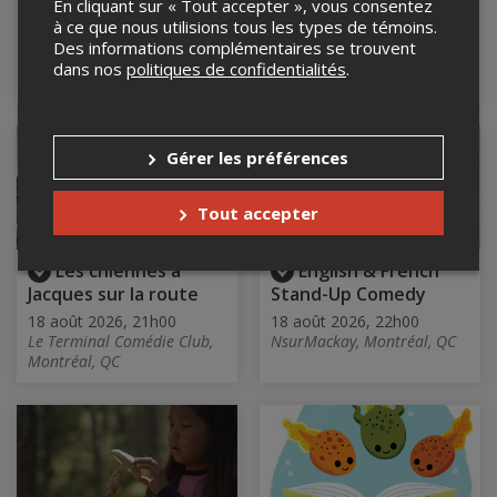
En cliquant sur « Tout accepter », vous consentez
Montréal
Cabaret Mado, Montréal,
à ce que nous utilisions tous les types de témoins.
QC
18 août 2026, 20h00
Des informations complémentaires se trouvent
LE QUAI DES BRUMES,
dans nos
politiques de confidentialités
.
Montréal, QC
Gérer les préférences
Tout accepter
Les chiennes à
English & French
Jacques sur la route
Stand-Up Comedy
18 août 2026, 21h00
18 août 2026, 22h00
Le Terminal Comédie Club,
NsurMackay, Montréal, QC
Montréal, QC