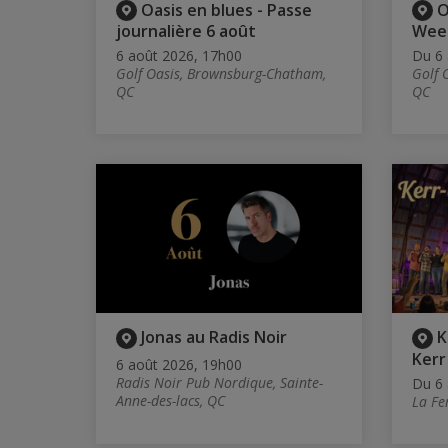
Oasis en blues - Passe
O
journalière 6 août
Wee
6 août 2026, 17h00
Du 6 
Golf Oasis, Brownsburg-Chatham,
Golf 
QC
QC
Jonas au Radis Noir
K
Kerr
6 août 2026, 19h00
Radis Noir Pub Nordique, Sainte-
Du 6 
Anne-des-lacs, QC
La Fe