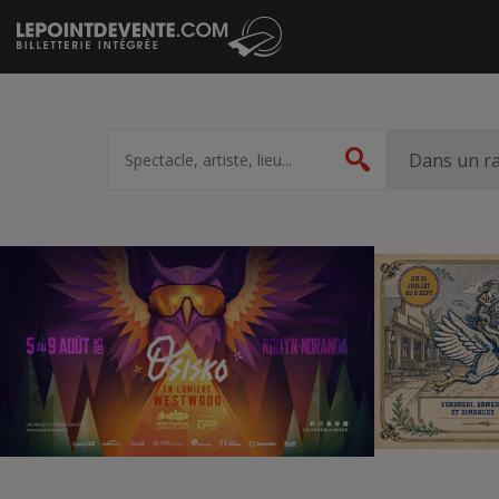
Passer
au
contenu
Spectacle,
artiste,
Dans un r
Rechercher
lieu...
Accueil
Suggestions