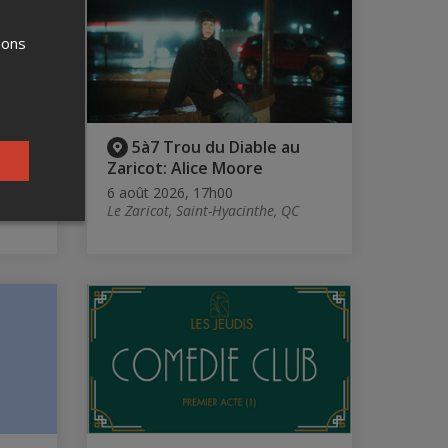
ions
5à7 Trou du Diable au
Zaricot: Alice Moore
C
6 août 2026, 17h00
Le Zaricot, Saint-Hyacinthe, QC