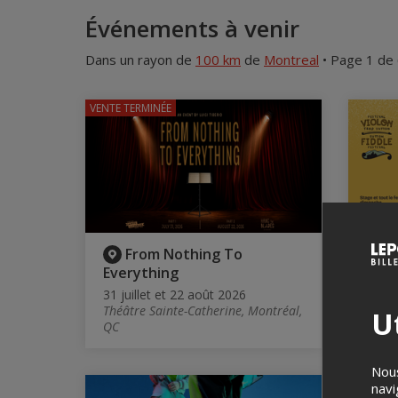
Événements à venir
Dans un rayon de
100 km
de
Montreal
• Page 1 de
VENTE TERMINÉE
From Nothing To
C
Everything
2026
31 juillet et 22 août 2026
Du 6 
Théâtre Sainte-Catherine, Montréal,
Chapi
Ut
QC
Nous
navi