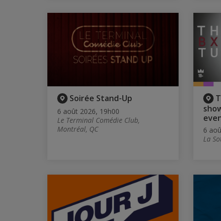
Soirée Stand-Up
T
show
6 août 2026, 19h00
eve
Le Terminal Comédie Club,
Montréal, QC
6 aoû
La So