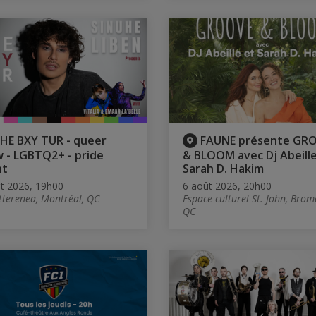
HE BXY TUR - queer
FAUNE présente GR
 - LGBTQ2+ - pride
& BLOOM avec Dj Abeille
nt
Sarah D. Hakim
t 2026, 19h00
6 août 2026, 20h00
tterenea, Montréal, QC
Espace culturel St. John, Brom
QC