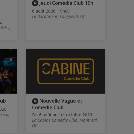
Jeudi Comédie Club 19h
6 août 2026, 19h00
Le Baratineur, Longueuil, QC
E
GE ),
lub
Nouvelle Vague et
Comédie Club
2026
réal,
Du 6 août au 1er octobre 2026
La Cabine Comédie Club, Montréal,
QC