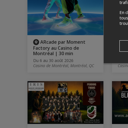
traf
En c
tous
tro
ARcade par Moment
A
Factory au Casino de
Fact
Montréal | 30 min
Mont
Du 6 au 30 août 2026
Du 6 
Casino de Montréal, Montréal, QC
Casin