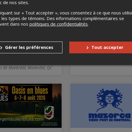
ic de nos sites.
liquant sur « Tout accepter », vous consentez à ce que nous utilis
 les types de témoins. Des informations complémentaires se
uvent dans nos
politiques de confidentialités
.
Rcade par Moment
5@7 - Croquis
Gérer les préférences
Tout accepter
ory au Casino de
6 août 2026, 17h00
réal | 1 h
JIM de L'Instable, Montréal, Q
au 30 août 2026
o de Montréal, Montréal, QC