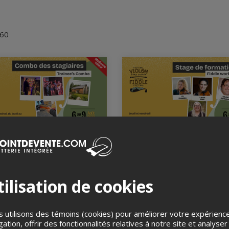
 60
ombo des stagiaires
Stage de formation 
6 et 7 août 2026
Chapiteau principal, Sutton, 
au 9 août 2026
teau principal, Sutton, QC
ilisation de cookies
 utilisons des témoins (cookies) pour améliorer votre expérienc
gation, offrir des fonctionnalités relatives à notre site et analyser