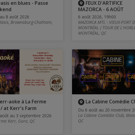
asis en blues - Passe
FEUX D'ARTIFICE
kend
MAZORCA - 6 AOÛT
au 8 août 2026
6 août 2026, 19h00
Oasis, Brownsburg-Chatham,
MAZORCA MTL - VIEUX-PORT D
MONTRÉAL ( TOUR DE L'HORLO
MONTRÉAL, QC
err-aoke à La Ferme
La Cabine Comédie C
 / at Kerr's Farm
Du 6 août au 20 novembre 
La Cabine Comédie Club, Mont
août au 3 septembre 2026
QC
rme Kerr, Gore, QC