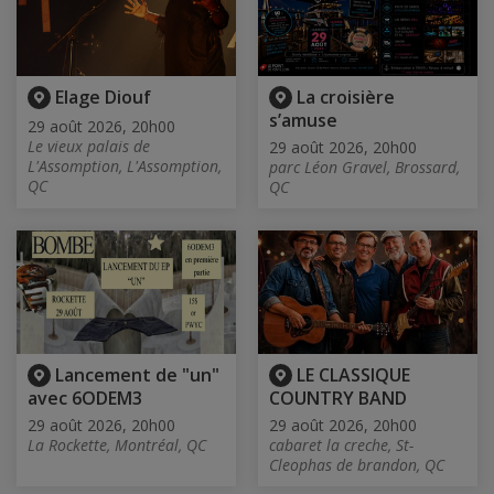
Elage Diouf
La croisière
s’amuse
29 août 2026, 20h00
Le vieux palais de
29 août 2026, 20h00
L'Assomption, L'Assomption,
parc Léon Gravel, Brossard,
QC
QC
Lancement de "un"
LE CLASSIQUE
avec 6ODEM3
COUNTRY BAND
29 août 2026, 20h00
29 août 2026, 20h00
La Rockette, Montréal, QC
cabaret la creche, St-
Cleophas de brandon, QC