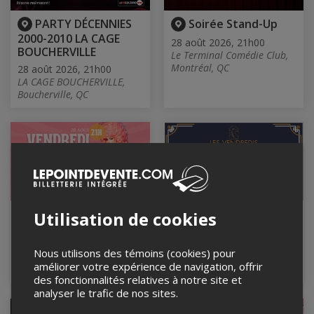
PARTY DÉCENNIES
Soirée Stand-Up
2000-2010 LA CAGE
28 août 2026, 21h00
BOUCHERVILLE
Le Terminal Comédie Club,
Montréal, QC
28 août 2026, 21h00
LA CAGE BOUCHERVILLE,
Boucherville, QC
Vendredi c'est
Vendredi Comédie
Utilisation de cookies
exquis
Club 21h
28 août 2026, 21h00
28 août 2026, 21h00
Nous utilisons des témoins (cookies) pour
Bar Le Cocktail, Montréal,
Le Baratineur, Longueuil, QC
améliorer votre expérience de navigation, offrir
QC
des fonctionnalités relatives à notre site et
analyser le trafic de nos sites.