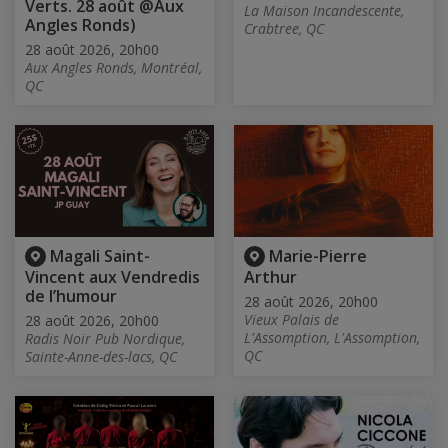
Verts. 28 août @Aux
La Maison Incandescente,
Angles Ronds)
Crabtree, QC
28 août 2026, 20h00
Aux Angles Ronds, Montréal,
QC
Magali Saint-
Marie-Pierre
Vincent aux Vendredis
Arthur
de l’humour
28 août 2026, 20h00
Vieux Palais de
28 août 2026, 20h00
L'Assomption, L'Assomption,
Radis Noir Pub Nordique,
QC
Sainte-Anne-des-lacs, QC