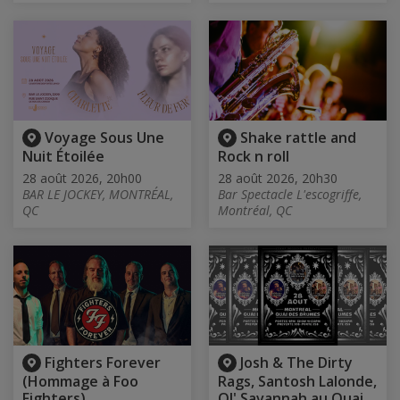
Voyage Sous Une
Shake rattle and
Nuit Étoilée
Rock n roll
28 août 2026, 20h00
28 août 2026, 20h30
BAR LE JOCKEY, MONTRÉAL,
Bar Spectacle L'escogriffe,
QC
Montréal, QC
Fighters Forever
Josh & The Dirty
(Hommage à Foo
Rags, Santosh Lalonde,
Fighters)
Ol' Savannah au Quai