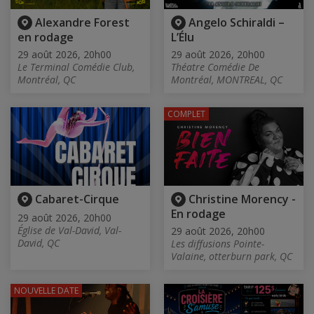
Alexandre Forest
Angelo Schiraldi –
en rodage
L’Élu
29 août 2026, 20h00
29 août 2026, 20h00
Le Terminal Comédie Club,
Théatre Comédie De
Montréal, QC
Montréal, MONTREAL, QC
COMPLET
Cabaret-Cirque
Christine Morency -
En rodage
29 août 2026, 20h00
Église de Val-David, Val-
29 août 2026, 20h00
David, QC
Les diffusions Pointe-
Valaine, otterburn park, QC
NOUVELLE DATE