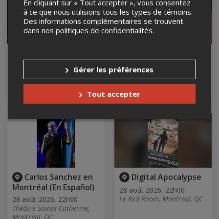
En cliquant sur « Tout accepter », vous consentez
à ce que nous utilisions tous les types de témoins.
Des informations complémentaires se trouvent
dans nos
politiques de confidentialités
.
CHIBANE
Back2School 2026
w/ HEXX b2b
28 août 2026, 21h30
Gérer les préférences
OTSUKARE
Club Balattou, Montréal, QC
28 août 2026, 22h00
Tout accepter
Le Belmont, Montreal, QC
Carlos Sanchez en
Digital Apocalypse
Montréal (En Español)
28 août 2026, 22h00
Le Red Room, Montreal, QC
28 août 2026, 22h00
Théâtre Sainte-Catherine,
Montréal, QC