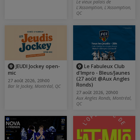
Le vieux palais de
L'Assomption, L'Assomption,
QC
JEUDI Jockey open-
Le Fabuleux Club
mic
d'Impro - Bleus/Jaunes
(27 août @Aux Angles
27 août 2026, 20h00
Ronds)
Bar le Jockey, Montréal, QC
27 août 2026, 20h00
Aux Angles Ronds, Montréal,
QC