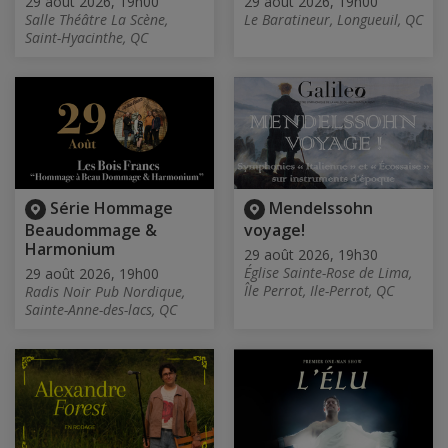
29 août 2026, 19h00
29 août 2026, 19h00
Salle Théâtre La Scène,
Le Baratineur, Longueuil, QC
Saint-Hyacinthe, QC
Série Hommage
Mendelssohn
Beaudommage &
voyage!
Harmonium
29 août 2026, 19h30
Église Sainte-Rose de Lima,
29 août 2026, 19h00
Île Perrot, Ile-Perrot, QC
Radis Noir Pub Nordique,
Sainte-Anne-des-lacs, QC