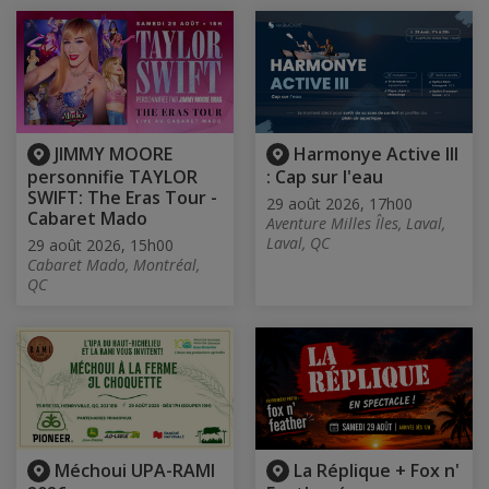
JIMMY MOORE
Harmonye Active III
personnifie TAYLOR
: Cap sur l'eau
SWIFT: The Eras Tour -
29 août 2026, 17h00
Cabaret Mado
Aventure Milles Îles, Laval,
Laval, QC
29 août 2026, 15h00
Cabaret Mado, Montréal,
QC
Méchoui UPA-RAMI
La Réplique + Fox n'