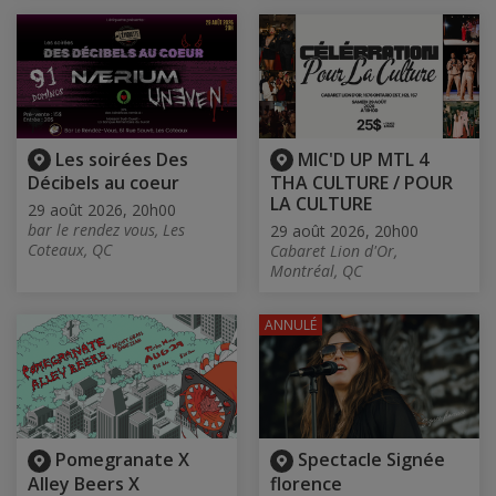
Les soirées Des
MIC'D UP MTL 4
Décibels au coeur
THA CULTURE / POUR
LA CULTURE
29 août 2026, 20h00
bar le rendez vous, Les
29 août 2026, 20h00
Coteaux, QC
Cabaret Lion d'Or,
Montréal, QC
ANNULÉ
Pomegranate X
Spectacle Signée
Alley Beers X
florence