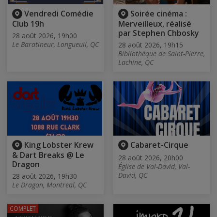
Vendredi Comédie
Soirée cinéma :
Club 19h
Merveilleux, réalisé
par Stephen Chbosky
28 août 2026, 19h00
Le Baratineur, Longueuil, QC
28 août 2026, 19h15
Bibliothèque de Saint-Pierre,
Lachine, QC
King Lobster Krew
Cabaret-Cirque
& Dart Breaks @ Le
28 août 2026, 20h00
Dragon
Église de Val-David, Val-
David, QC
28 août 2026, 19h30
Le Dragon, Montreal, QC
COMPLET