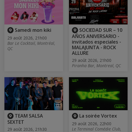
Samedi mon kiki
SOCIEDAD SUR – 10
AÑOS ANIVERSARIO -
29 août 2026, 21h00
invitados especiales -
Bar Le Cocktail, Montréal,
MALAJUNTA - ROCK
QC
ALLURE
29 août 2026, 21h00
Piranha Bar, Montreal, QC
TEAM SALSA
La soirée Vortex
SEXTET
29 août 2026, 22h00
Le Terminal Comédie Club,
29 août 2026, 21h30