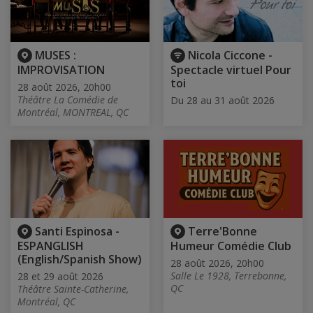
MUSES :
Nicola Ciccone -
IMPROVISATION
Spectacle virtuel Pour
toi
28 août 2026, 20h00
Théâtre La Comédie de
Du 28 au 31 août 2026
Montréal, MONTREAL, QC
Santi Espinosa -
Terre'Bonne
ESPANGLISH
Humeur Comédie Club
(English/Spanish Show)
28 août 2026, 20h00
Salle Le 1928, Terrebonne,
28 et 29 août 2026
QC
Théâtre Sainte-Catherine,
Montréal, QC