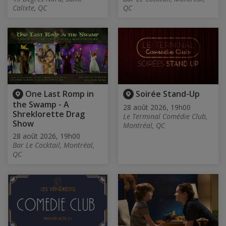
Calixte, QC
QC
One Last Romp in
Soirée Stand-Up
the Swamp - A
28 août 2026, 19h00
Shreklorette Drag
Le Terminal Comédie Club,
Show
Montréal, QC
28 août 2026, 19h00
Bar Le Cocktail, Montréal,
QC